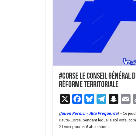
#Corse Le conseil général d
réforme territoriale
X
F
Bl
T
S
E
ac
u
el
n
(
Julien Pernici – Alta Frequenza
) –
Ce jeudi
e
es
e
a
a
Haute-Corse, pendant lequel a été voté, comm
b
ky
gr
p
l
21 voix pour et 6 abstentions.