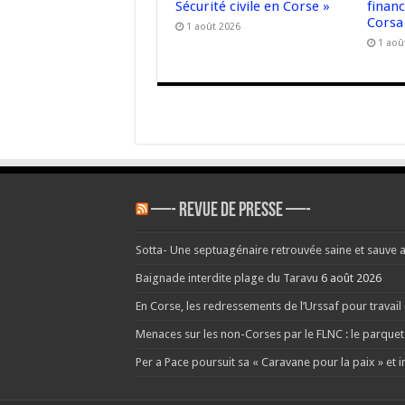
Sécurité civile en Corse »
finan
Corsa
1 août 2026
1 aoû
—- REVUE DE PRESSE —-
Sotta- Une septuagénaire retrouvée saine et sauve 
Baignade interdite plage du Taravu
6 août 2026
En Corse, les redressements de l’Urssaf pour travai
Menaces sur les non-Corses par le FLNC : le parquet
Per a Pace poursuit sa « Caravane pour la paix » et i