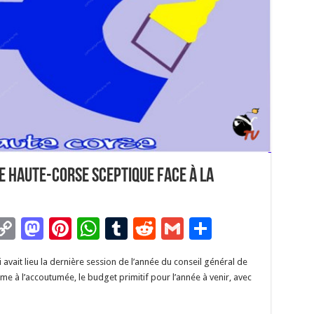
e Haute-Corse sceptique face à la
C
M
Pi
W
T
R
G
P
m
o
as
nt
h
u
e
m
ar
 avait lieu la dernière session de l’année du conseil général de
i
p
to
er
at
m
d
ai
ta
e à l’accoutumée, le budget primitif pour l’année à venir, avec
y
d
es
sA
bl
di
l
g