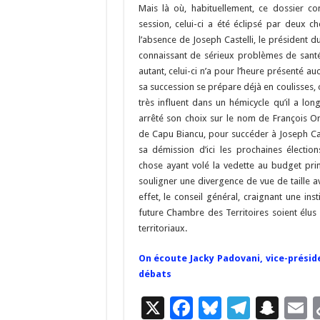
o
a
c
Mais là où, habituellement, ce dossier con
o
m
h
session, celui-ci a été éclipsé par deux c
l’absence de Joseph Castelli, le président du
k
at
connaissant de sérieux problèmes de santé 
autant, celui-ci n’a pour l’heure présenté 
sa succession se prépare déjà en coulisses,
très influent dans un hémicycle qu’il a lon
arrêté son choix sur le nom de François Orl
de Capu Biancu, pour succéder à Joseph Caste
sa démission d’ici les prochaines électi
chose ayant volé la vedette au budget prim
souligner une divergence de vue de taille av
effet, le conseil général, craignant une in
future Chambre des Territoires soient élus 
territoriaux.
On écoute Jacky Padovani, vice-préside
débats
X
F
Bl
T
S
E