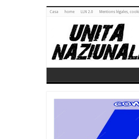
Casa
home
LLN 2.0
Mentions légales, cook