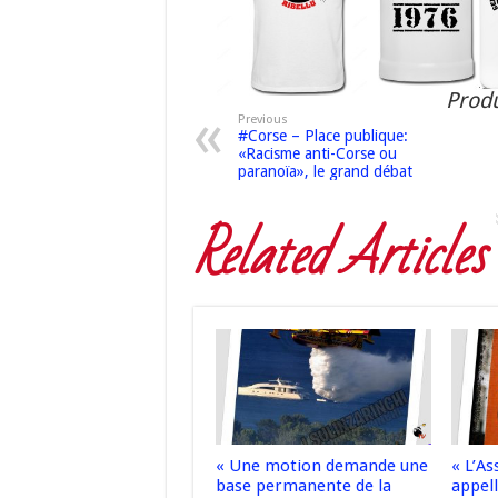
Produ
Previous
#Corse – Place publique:
«Racisme anti-Corse ou
paranoïa», le grand débat
Related Articles
« Une motion demande une
« L’A
base permanente de la
appell