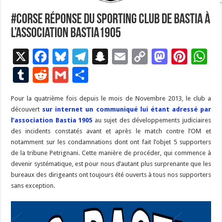
#Corse Réponse du Sporting Club de Bastia à
l’association Bastia1905
X
F
Bl
T
S
E
C
M
Pi
W
ac
u
el
n
m
o
as
nt
h
T
R
G
P
e
es
e
a
ai
p
to
er
at
u
e
m
ar
Pour la quatrième fois depuis le mois de Novembre 2013, le club a
b
ky
gr
p
l
y
d
es
s
m
d
ai
ta
découvert
sur internet un communiqué lui étant adressé par
o
a
c
Li
o
t
p
bl
di
l
g
l’association Bastia 1905
au sujet des développements judiciaires
o
m
h
n
n
p
des incidents constatés avant et après le match contre l’OM et
r
t
er
notamment sur les condamnations dont ont fait l’objet 5 supporters
k
at
k
de la tribune Petrignani.
Cette manière de procéder, qui commence à
devenir systématique, est pour nous d’autant plus surprenante que les
bureaux des dirigeants ont toujours été ouverts à tous nos supporters
sans exception.