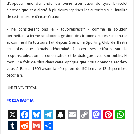
d’appuyer une demande de peine alternative de type bracelet
électronique et a alerté à plusieurs reprises les autorités sur l’inutilité
de cette mesure d’incarcération.
– ne considérant pas le « tout-répressif » comme la solution
permettant à terme une bonne gestion des tribunes et des rencontres
et comme il l’a toujours fait depuis 5 ans, le Sporting Club de Bastia
est plus que jamais déterminé à axer ses efforts sur la
responsabilisation, la concertation et le dialogue avec son public. Et
c’est une fois de plus dans cette optique que nous donnons rendez-
vous à Bastia 1905 avant la réception du RC Lens le 13 Septembre
prochain.
UNITI VINCEREMU
FORZA BASTIA
X
F
Bl
T
S
E
C
M
Pi
W
ac
u
el
n
m
o
as
nt
h
T
R
G
P
e
es
e
a
ai
p
to
er
at