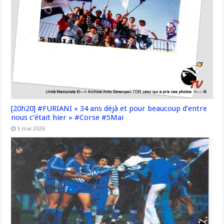
[20h20] #FURIANI « 34 ans déjà et pour beaucoup d’entre
nous c’était hier » #Corse #5Mai
5 mai 2026