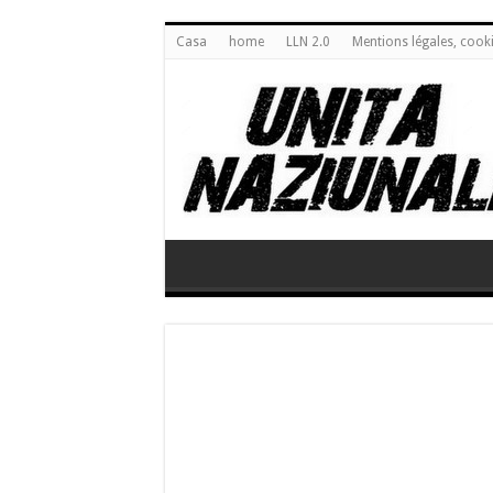
Casa
home
LLN 2.0
Mentions légales, cook