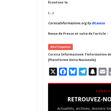
Écoutons-la
(…)
CorsicaInfurmazione.org by
@Lazezu
Revue de Presse et suite de l’article :
Alta Frequenza
Corsica Infurmazione: l’information de
[Plateforme Unità Naziunale]
X
F
Bl
T
S
E
ac
u
el
n
e
es
e
a
a
CORSIC
b
ky
gr
p
l
RETROUVEZ-NO
o
a
c
Actualités, archives, dossiers h