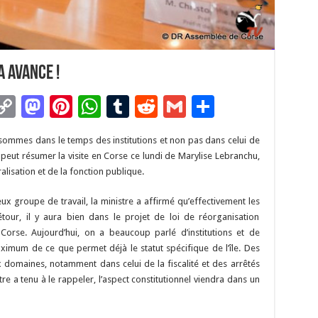
 avance !
C
M
Pi
W
T
R
G
P
m
o
as
nt
h
u
e
m
ar
ommes dans le temps des institutions et non pas dans celui de
i
p
to
er
at
m
d
ai
ta
n peut résumer la visite en Corse ce lundi de Marylise Lebranchu,
y
d
es
sA
bl
di
l
g
ralisation et de la fonction publique.
Li
o
t
p
r
t
er
ux groupe de travail, la ministre a affirmé qu’effectivement les
n
n
p
étour, il y aura bien dans le projet de loi de réorganisation
 Corse. Aujourd’hui, on a beaucoup parlé d’institutions et de
k
maximum de ce que permet déjà le statut spécifique de l’île. Des
domaines, notamment dans celui de la fiscalité et des arrêtés
re a tenu à le rappeler, l’aspect constitutionnel viendra dans un