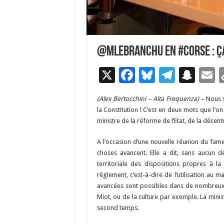
@MLebranchu en #Corse : ça
X
F
Bl
T
S
E
ac
u
el
n
(Alex Bertocchini – Alta Frequenza) –
Nous s
e
es
e
a
a
la Constitution ! C’est en deux mots que l’o
b
ky
gr
p
l
ministre de la réforme de l’Etat, de la décent
o
a
c
A l’occasion d’une nouvelle réunion du fame
o
m
h
choses avancent. Elle a dit, sans aucun d
territoriale des dispositions propres à la
k
at
règlement, c’est-à-dire de l’utilisation au 
avancées sont possibles dans de nombreux 
Miot, ou de la culture par exemple. La minist
second temps.