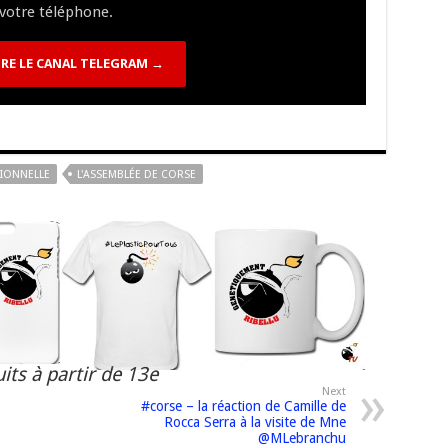
n
n
p
votre téléphone.
k
RE LE CANAL TELEGRAM →
TIONNELLE
L'ASSEMBLÉE DE CORSE
its à partir de 13e
Next
#corse – la réaction de Camille de
Rocca Serra à la visite de Mne
@MLebranchu