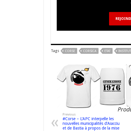
o
m
h
k
at
REJOIND
Tags
CORSE
CORSICA
ETAT
INSTITU
Produ
Previous
#Corse – L’APC interpelle les
nouvelles municipalités d’Aiacciu
et de Bastia à propos de la mise