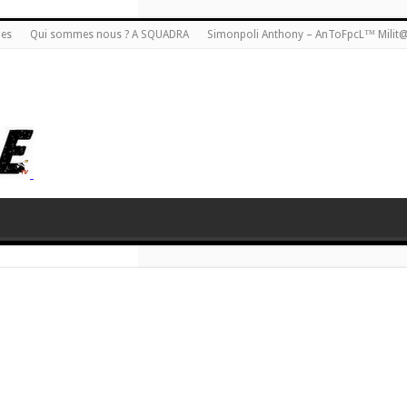
ies
Qui sommes nous ? A SQUADRA
Simonpoli Anthony – AnToFpcL™ Milit