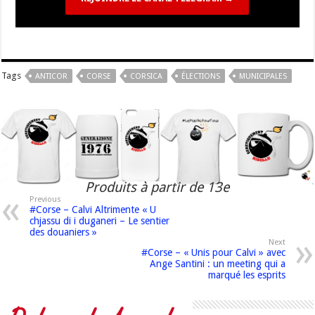
Tags
ANTICOR
CORSE
CORSICA
ÉLECTIONS
MUNICIPALES
Produits à partir de 13e
Previous
#Corse – Calvi Altrimente « U
chjassu di i duganeri – Le sentier
des douaniers »
Next
#Corse – « Unis pour Calvi » avec
Ange Santini : un meeting qui a
marqué les esprits