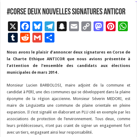
#corse Deux nouvelles signatures ANTICOR
X
F
Bl
T
S
E
C
M
Pi
W
ac
u
el
n
m
o
as
nt
h
T
R
G
P
e
es
e
a
ai
p
to
er
at
u
e
m
ar
Nous avons le plaisir d’annoncer deux signatures en Corse de
b
ky
gr
p
l
y
d
es
s
m
d
ai
ta
la Charte Ethique ANTICOR que nous avions présentée à
o
a
c
Li
o
t
p
bl
di
l
g
l’attention de l’ensemble des candidats aux élections
o
m
h
n
n
p
municipales de mars 2014 .
r
t
er
k
at
k
Monsieur Lucien BARBOLOSI, maire adjoint de la commune et
candidat à PERI, une des communes qui se développent dans la plaine
éponyme de la région ajaccienne. Monsieur Séverin MEDORI, est
maire de Linguizetta une commune de plaine orientale en pleine
expansion. Il s’est signalé en élaborant un PLU cité en exemple par les
associations de protection de l’environnement. Tous deux, comme
leurs prédécesseurs, n’ont pas craint de signer un engagement fort
avec un tiers, engageant ainsi leur responsabilité.