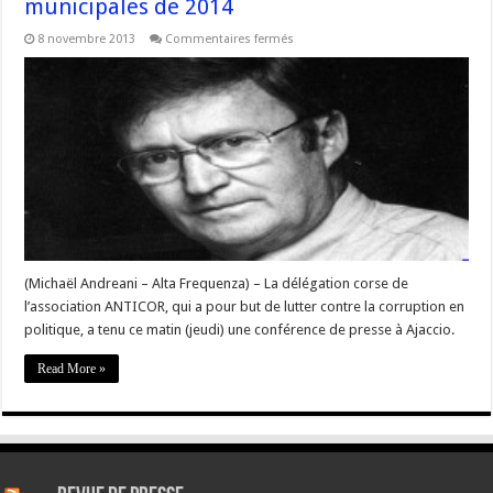
municipales de 2014
sur
8 novembre 2013
Commentaires fermés
#Corse
–
ANTICOR
édite
une
charte
éthique
pour
les
candidats
aux
municipales
de
2014
(Michaël Andreani – Alta Frequenza) – La délégation corse de
l’association ANTICOR, qui a pour but de lutter contre la corruption en
politique, a tenu ce matin (jeudi) une conférence de presse à Ajaccio.
Read More »