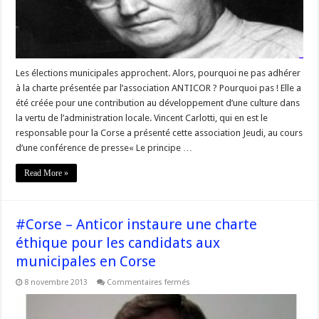
ligne
éthique…
Les élections municipales approchent. Alors, pourquoi ne pas adhérer
à la charte présentée par l’association ANTICOR ? Pourquoi pas ! Elle a
été créée pour une contribution au développement d’une culture dans
la vertu de l’administration locale. Vincent Carlotti, qui en est le
responsable pour la Corse a présenté cette association Jeudi, au cours
d’une conférence de presse« Le principe …
Read More »
#Corse – Anticor instaure une charte
éthique pour les candidats aux
municipales en Corse
sur
8 novembre 2013
Commentaires fermés
#Corse
–
Anticor
instaure