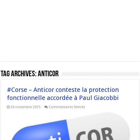
Tag Archives:
AntiCor
#Corse – Anticor conteste la protection
fonctionnelle accordée à Paul Giacobbi
sur
26 novembre 2015
Commentaires fermés
#Corse
–
Anticor
conteste
la
protection
fonctionnelle
accordée