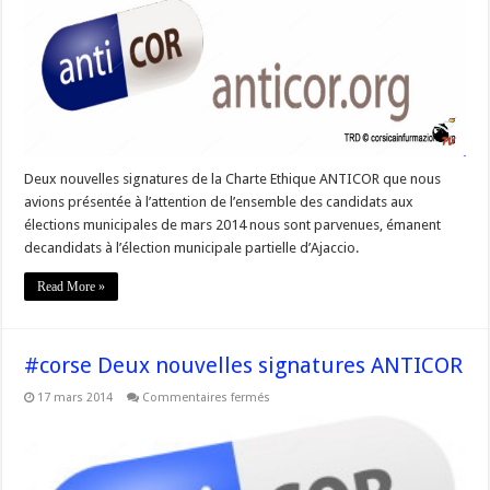
ANTICOR
de
Simon
Renucci
et
José
Filippi
Deux nouvelles signatures de la Charte Ethique ANTICOR que nous
avions présentée à l’attention de l’ensemble des candidats aux
élections municipales de mars 2014 nous sont parvenues, émanent
decandidats à l’élection municipale partielle d’Ajaccio.
Read More »
#corse Deux nouvelles signatures ANTICOR
sur
17 mars 2014
Commentaires fermés
#corse
Deux
nouvelles
signatures
ANTICOR