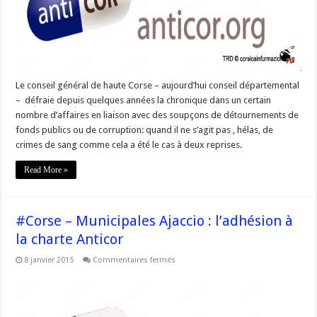
Le conseil général de haute Corse – aujourd’hui conseil départemental
– défraie depuis quelques années la chronique dans un certain
nombre d’affaires en liaison avec des soupçons de détournements de
fonds publics ou de corruption: quand il ne s’agit pas , hélas, de
crimes de sang comme cela a été le cas à deux reprises.
Read More »
#Corse – Municipales Ajaccio : l’adhésion à
la charte Anticor
sur
8 janvier 2015
Commentaires fermés
#Corse
–
Municipales
Ajaccio
:
l’adhésion