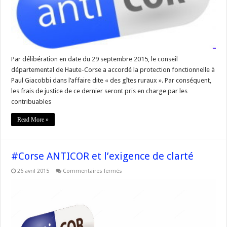
à
Paul
Giacobbi
Par délibération en date du 29 septembre 2015, le conseil
départemental de Haute-Corse a accordé la protection fonctionnelle à
Paul Giacobbi dans l’affaire dite « des gîtes ruraux ». Par conséquent,
les frais de justice de ce dernier seront pris en charge par les
contribuables
Read More »
#Corse ANTICOR et l’exigence de clarté
sur
26 avril 2015
Commentaires fermés
#Corse
ANTICOR
et
l’exigence
de
clarté