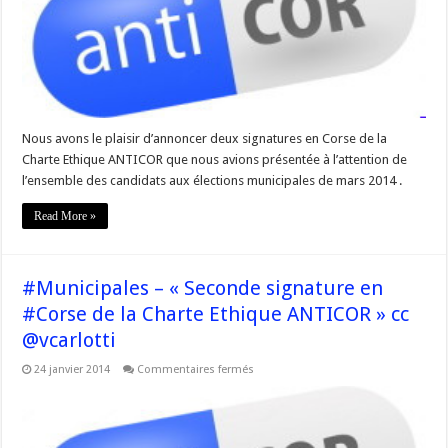
Nous avons le plaisir d’annoncer deux signatures en Corse de la
Charte Ethique ANTICOR que nous avions présentée à l’attention de
l’ensemble des candidats aux élections municipales de mars 2014 .
Read More »
#Municipales – « Seconde signature en
#Corse de la Charte Ethique ANTICOR » cc
@vcarlotti
sur
24 janvier 2014
Commentaires fermés
#Municipales
–
« Seconde
signature
en
#Corse