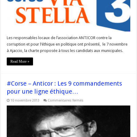
pour
les
candidats
aux
municipales
en
Corse
Les responsables locaux de l’association ANTICOR contre la
corruption et pour l’éthique en politique ont présenté, le 7 novembre
à Ajaccio, la charte proposée à tous les candidats aux municipales.
Read More »
#Corse – Anticor : Les 9 commandements
pour une ligne éthique…
sur
10 novembre 2013
Commentaires fermés
#Corse
–
Anticor
:
Les
9
commandements
pour
une