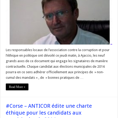
une
charte
éthique
pour
les
candidats
aux
municipales
en
Corse
Les responsables locaux de l’association contre la corruption et pour
l’éthique en politique ont dévoilé ce jeudi matin, à Ajaccio, les neuf
grands axes de ce document qui engage les signataires de manière
contractuelle. Chaque candidat aux élections municipales de 2014
pourra en ce sens adhérer officiellement aux principes de » non-
cumul des mandats « , de » bonnes pratiques de …
Read More »
#Corse – ANTICOR édite une charte
éthique pour les candidats aux