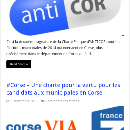
de
la
Charte
Ethique
ANTICOR »
cc
@vcarlotti
C’est la deuxième signature de la Charte Ethique d’ANTICOR pour les
élections municipales de 2014 qui intervient en Corse, plus
précisément dans le département de Corse du Sud.
Read More »
#Corse – Une charte pour la vertu pour les
candidats aux municipales en Corse
sur
15 novembre 2013
Commentaires fermés
#Corse
–
Une
charte
pour
la
vertu