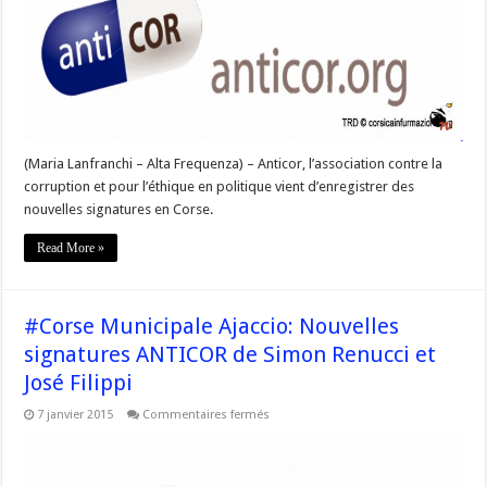
à
la
charte
Anticor
(Maria Lanfranchi – Alta Frequenza) – Anticor, l’association contre la
corruption et pour l’éthique en politique vient d’enregistrer des
nouvelles signatures en Corse.
Read More »
#Corse Municipale Ajaccio: Nouvelles
signatures ANTICOR de Simon Renucci et
José Filippi
sur
7 janvier 2015
Commentaires fermés
#Corse
Municipale
Ajaccio:
Nouvelles
signatures