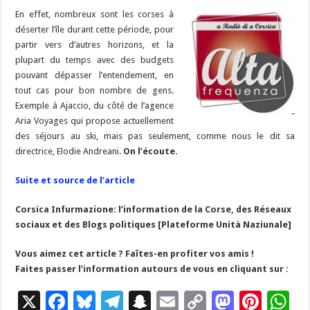
o
a
c
Li
o
t
p
bl
di
l
g
En effet, nombreux sont les corses à
o
m
h
n
n
p
r
t
er
déserter l’île durant cette période, pour
k
at
k
partir vers d’autres horizons, et la
plupart du temps avec des budgets
pouvant dépasser l’entendement, en
tout cas pour bon nombre de gens.
Exemple à Ajaccio, du côté de l’agence
Aria Voyages qui propose actuellement
des séjours au ski, mais pas seulement, comme nous le dit sa
directrice, Elodie Andreani.
On l’écoute.
Suite et source de l’article
Corsica Infurmazione: l’information de la Corse, des Réseaux
sociaux et des Blogs politiques [Plateforme Unità Naziunale]
Vous aimez cet article ? Faîtes-en profiter vos amis !
Faites passer l’information autours de vous en cliquant sur :
X
F
Bl
T
S
E
C
M
Pi
W