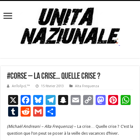
#corse – La crise… Quelle crise ?
AnToFpcL™
15 février 2013
Alta Frequenza
X
F
Bl
T
S
E
C
M
Pi
W
ac
u
el
n
m
o
as
nt
h
T
R
G
P
e
es
e
a
ai
p
to
er
at
u
e
m
ar
(Michaël Andreani – Alta Frequenza) –
b
ky
gr
p
La crise… Quelle crise ? C’est la
l
y
d
es
s
m
d
ai
ta
question que l’on peut se poser à la veille des vacances d’hiver.