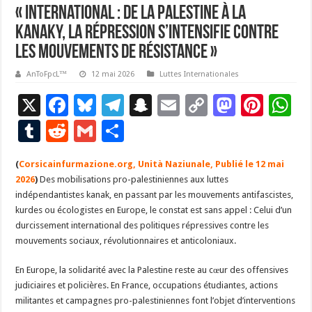
« International : de la Palestine à la
Kanaky, la répression s’intensifie contre
les mouvements de résistance »
AnToFpcL™
12 mai 2026
Luttes Internationales
X
F
Bl
T
S
E
C
M
Pi
W
ac
u
el
n
m
o
as
nt
h
T
R
G
P
e
es
e
a
ai
p
to
er
at
u
e
m
ar
(
Corsicainfurmazione.org, Unità Naziunale, Publié le 12 mai
b
ky
gr
p
l
y
d
es
s
m
d
ai
ta
2026
)
Des mobilisations pro-palestiniennes aux luttes
o
a
c
Li
o
t
p
bl
di
l
g
indépendantistes kanak, en passant par les mouvements antifascistes,
o
m
h
n
n
p
kurdes ou écologistes en Europe, le constat est sans appel : Celui d’un
r
t
er
durcissement international des politiques répressives contre les
k
at
k
mouvements sociaux, révolutionnaires et anticoloniaux.
En Europe, la solidarité avec la Palestine reste au cœur des offensives
judiciaires et policières. En France, occupations étudiantes, actions
militantes et campagnes pro-palestiniennes font l’objet d’interventions