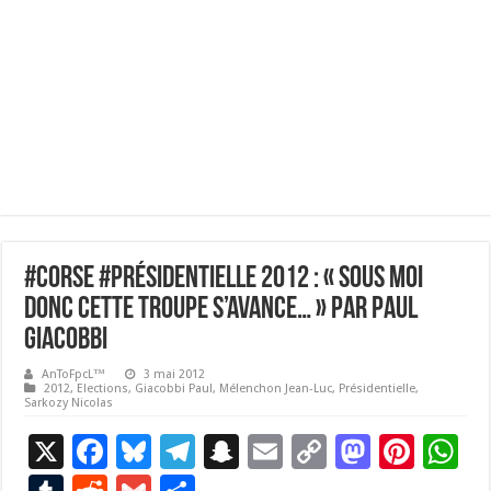
#Corse #Présidentielle 2012 : « Sous moi
donc cette troupe s’avance… » Par Paul
Giacobbi
AnToFpcL™
3 mai 2012
2012
,
Elections
,
Giacobbi Paul
,
Mélenchon Jean-Luc
,
Présidentielle
,
Sarkozy Nicolas
X
F
Bl
T
S
E
C
M
Pi
W
ac
u
el
n
m
o
as
nt
h