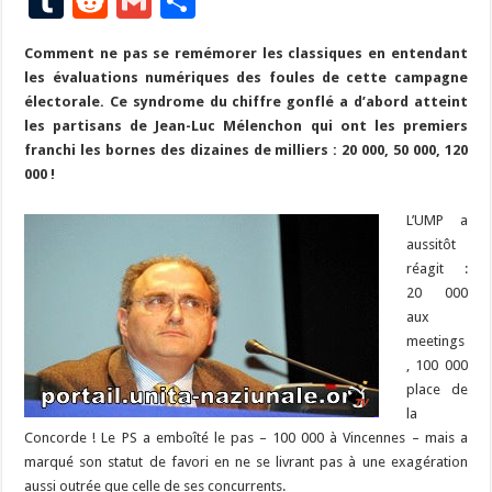
T
R
G
P
e
es
e
a
ai
p
to
er
at
u
e
m
ar
Comment ne pas se remémorer les classiques en entendant
b
ky
gr
p
l
y
d
es
s
m
d
ai
ta
les évaluations numériques des foules de cette campagne
o
a
c
Li
o
t
p
bl
di
l
g
électorale. Ce syndrome du chiffre gonflé a d’abord atteint
o
m
h
n
n
p
les partisans de Jean-Luc Mélenchon qui ont les premiers
r
t
er
franchi les bornes des dizaines de milliers : 20 000, 50 000, 120
k
at
k
000 !
L’UMP a
aussitôt
réagit :
20 000
aux
meetings
, 100 000
place de
la
Concorde ! Le PS a emboîté le pas – 100 000 à Vincennes – mais a
marqué son statut de favori en ne se livrant pas à une exagération
aussi outrée que celle de ses concurrents.