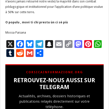
n’avons jamais retourné notre veste) la majorité dans son combat
pédagogique et institutionnel pour l’application d’une politique voulue
à 56% sur cette terre.
O populu , movi ti chi prestu ùn ci sè più
Mossa Paisana
X
F
Bl
T
S
E
C
M
Pi
W
ac
u
el
n
m
o
as
nt
h
T
R
G
P
e
es
e
a
ai
p
to
er
at
u
e
m
ar
b
ky
gr
p
l
y
d
es
s
m
d
ai
ta
CORSICAINFURMAZIONE.ORG
o
a
c
Li
o
t
p
bl
di
l
g
RETROUVEZ-NOUS AUSSI SUR
o
m
h
n
n
p
r
t
er
TELEGRAM
k
at
k
Actualités, archives, dossiers historiques et
publications relayés directement sur votre
téléphone.