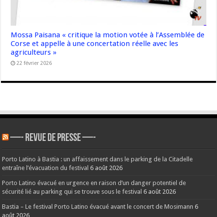
Mossa Paisana « critique la motion votée à l’Assemblée de
Corse et appelle à une concertation réelle avec les
agriculteurs »
22 février 2026
—- REVUE DE PRESSE —-
Porto Latino à Bastia : un affaissement dans le parking de la Citadelle
entraîne l’évacuation du festival
6 août 2026
Porto Latino évacué en urgence en raison d’un danger potentiel de
sécurité lié au parking qui se trouve sous le festival
6 août 2026
Bastia – Le festival Porto Latino évacué avant le concert de Mosimann
6
août 2026