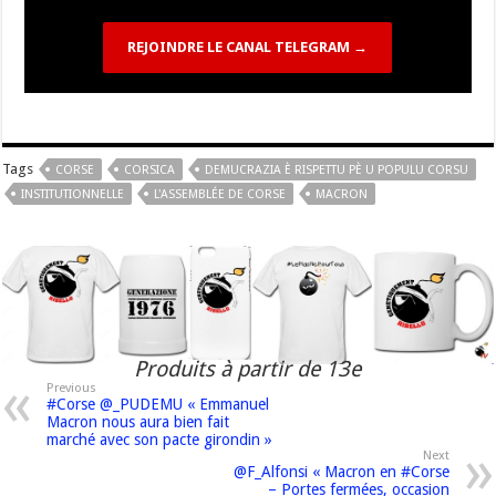
REJOINDRE LE CANAL TELEGRAM →
Tags
CORSE
CORSICA
DEMUCRAZIA È RISPETTU PÈ U POPULU CORSU
INSTITUTIONNELLE
L'ASSEMBLÉE DE CORSE
MACRON
Produits à partir de 13e
Previous
#Corse @_PUDEMU « Emmanuel
Macron nous aura bien fait
marché avec son pacte girondin »
Next
@F_Alfonsi « Macron en #Corse
– Portes fermées, occasion