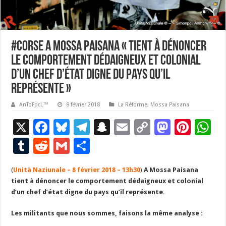
#Corse A Mossa Paisana « tient à dénoncer
le comportement dédaigneux et colonial
d’un chef d’état digne du pays qu’il
représente »
AnToFpcL™
8 février 2018
La Réforme
,
Mossa Paisana
X
F
Bl
T
S
E
C
M
Pi
W
ac
u
el
n
m
o
as
nt
h
T
R
G
P
e
es
e
a
ai
p
to
er
at
u
e
m
ar
(
Unità Naziunale – 8 février 2018 – 13h30
b
ky
gr
p
l
)
A Mossa Paisana
y
d
es
s
m
d
ai
ta
tient à dénoncer le comportement dédaigneux et colonial
o
a
c
Li
o
t
p
bl
di
l
g
d’un chef d’état digne du pays qu’il représente.
o
m
h
n
n
p
r
t
er
Les militants que nous sommes, faisons la même analyse :
k
at
k