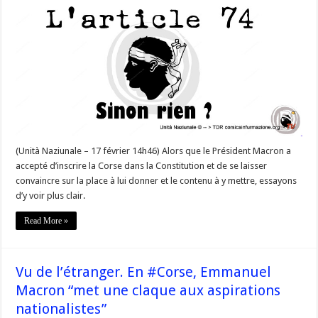
#Corse
dans
la
constitution
:
74,
article
démocratique! »
(afin
de
bien
comprendre
les
enjeux)
@RGaroby
(Unità Naziunale – 17 février 14h46) Alors que le Président Macron a
accepté d’inscrire la Corse dans la Constitution et de se laisser
convaincre sur la place à lui donner et le contenu à y mettre, essayons
d’y voir plus clair.
Read More »
Vu de l’étranger. En #Corse, Emmanuel
Macron “met une claque aux aspirations
nationalistes”