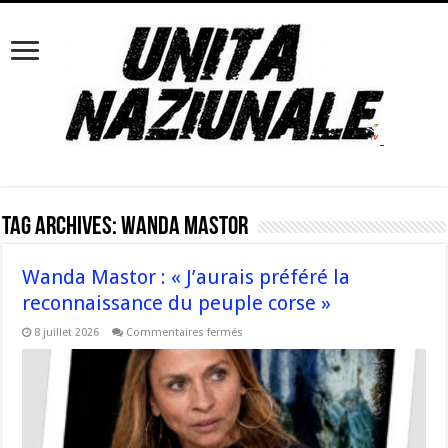
Tag Archives:
Wanda Mastor
Wanda Mastor : « J’aurais préféré la
reconnaissance du peuple corse »
sur
8 juillet 2026
Commentaires fermés
Wanda
Mastor
:
«
J’aurais
préféré
la
reconnaissance