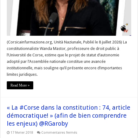
du
peuple
corse
»
(Corsicainfurmazione.org, Unità Naziunale, Publié le 8 juillet 2026) La
constitutionnaliste Wanda Mastor, professeure de droit public à
l’Université de Corse, estime que le projet de statut d’autonomie
adopté par l’Assemblée nationale constitue une avancée
institutionnelle, mais souligne qu’il présente encore d’importantes
limites juridiques.
Read More »
« La #Corse dans la constitution : 74, article
démocratique! » (afin de bien comprendre
les enjeux) @RGaroby
sur
17 février 2018
Commentaires fermés
« La