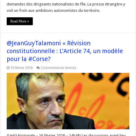
demandes des dirigeants nationalistes de l’île. La presse étrangère y
voit un frein aux ambitions autonomistes du territoire.
Read More »
@JeanGuyTalamoni « Révision
constitutionnelle : L’Article 74, un modèle
pour la #Corse?
sur
16 février 2018
Commentaires fermés
@JeanGuyTalamoni
« Révision
constitutionnelle
:
L’Article
74,
un
modèle
pour
la
#Corse?
(Unità Naziunale – 16 février 2018 – 14h48) Les discussions ayant lieu