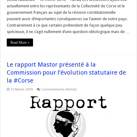
actuellement entre les représentants de la Collectivité de Corse et le
gouvernement français au sujet de la révision constitutionnelle
peuvent avoir d’importantes conséquences sur l’avenir de notre pays.
Contrairement à ce que certains prétendent de façon quelque peu
spécieuse, il ne s’agit nullement d’une question idéologique mais de …
Read More »
Le rapport Mastor présenté à la
Commission pour l’évolution statutaire de
la #Corse
sur
15 février 2018
Commentaires fermés
Le
rapport
Mastor
présenté
à
la
Commission
pour
l’évolution
statutaire
de
la