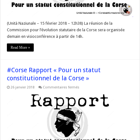
#Corse
(Unità Naziunale – 15 février 2018 – 12h38) La réunion de la
Commission pour l’évolution statutaire de la Corse sera organisée
demain en visioconférence à partir de 14h.
Read More »
#Corse Rapport « Pour un statut
constitutionnel de la Corse »
sur
26 janvier 2018
Commentaires fermés
#Corse
Rapport
« Pour
un
statut
constitutionnel
de
la
Corse »