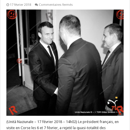
sur
17 février 2018
Commentaires fermés
Vu
de
l’étranger.
En
#Corse,
Emmanuel
Macron
“met
une
claque
aux
aspirations
nationalistes”
(Unità Naziunale – 17 février 2018 – 14h02) Le président français, en
visite en Corse les 6 et 7 février, a rejeté la quasi-totalité des