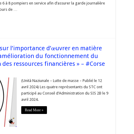
 6 à 8 pompiers en service afin d’assurer la garde journalière
cours de …
 »
e
r sur l’importance d’œuvrer en matière
’amélioration du fonctionnement du
n des ressources financières » – #Corse
(Unità Naziunale – Lutte de masse – Publié le 12
ue
avril 2024) Les quatre représentants du STC ont
ter
participé au Conseil d’Administration du SIS 2B le 9
rtance
avril 2024.
er
e
Read More »
n
nel,
ioration