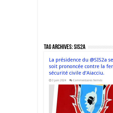
Tag Archives:
SIS2A
La présidence du @SIS2a se 
soit prononcée contre la fe
sécurité civile d’Aiacciu.
sur
3 juin 2024
Commentaires fermés
La
préside
du
@SIS2a
se
félicite
que
l’Assem
de
#Corse