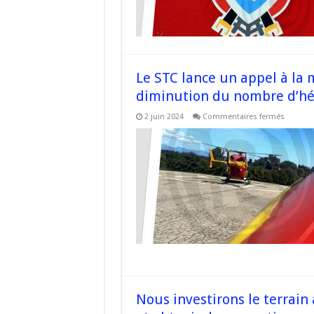
se
soit
pronon
contre
la
fermetu
de
la
Le STC lance un appel à la 
base
hélicopt
diminution du nombre d’hé
de
la
sur
2 juin 2024
Commentaires fermés
sécurité
Le
civile
STC
d’Aiacciu
lance
un
appel
à
la
mobilis
massive
contre
la
diminut
du
nombre
d’hélico
en
#Corse
#Drago
Nous investirons le terrain