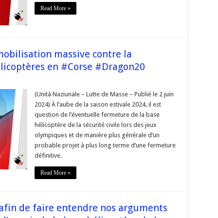
Read More »
cée
re
mobilisation massive contre la
ère
licoptères en #Corse #Dragon20
(Unità Naziunale – Lutte de Masse – Publié le 2 juin
.
2024) À l’aube de la saison estivale 2024, il est
question de l’éventuelle fermeture de la base
hélicoptère de la sécurité civile lors des jeux
ation
olympiques et de manière plus générale d’un
probable projet à plus long terme d’une fermeture
définitive.
ion
Read More »
ptères
n20
 afin de faire entendre nos arguments