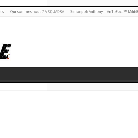
ies
Qui sommes nous ? A SQUADRA
Simonpoli Anthony – AnToFpcL™ Milit