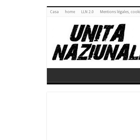
Casa
home
LLN 2.0
Mentions légales, cook