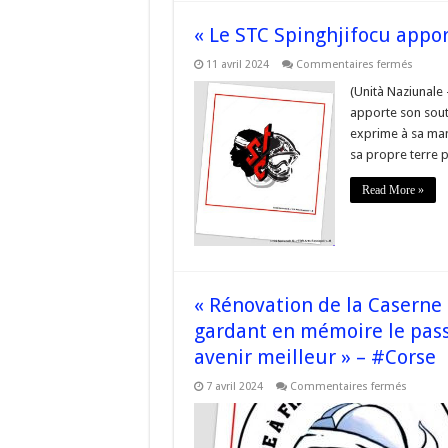
foncti
du
service
« Le STC Spinghjifocu appor
et
de
sur
11 avril 2024
Commentaires fermés
rationa
« Le
des
STC
(Unità Naziunale 
ressou
Spingh
financi
apporte son souti
apport
–
son
#Cors
exprime à sa man
soutie
sa propre terre pa
à
la
jeunes
Read More »
#corse
« Rénovation de la Caserne
gardant en mémoire le pass
avenir meilleur » – #Corse
sur
7 avril 2024
Commentaires fermés
« Rénov
de
la
Caserne