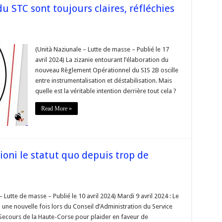
du STC sont toujours claires, réfléchies
ies
(Unità Naziunale – Lutte de masse – Publié le 17
ales
avril 2024) La zizanie entourant l’élaboration du
nouveau Règlement Opérationnel du SIS 2B oscille
entre instrumentalisation et déstabilisation. Mais
rs
quelle est la véritable intention derrière tout cela ?
ies
s »
Read More »
e
ioni le statut quo depuis trop de
re
– Lutte de masse – Publié le 10 avril 2024) Mardi 9 avril 2024 : Le
s
 une nouvelle fois lors du Conseil d’Administration du Service
ni
 Secours de la Haute-Corse pour plaider en faveur de