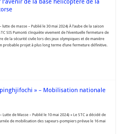
 l’avenir de la base hélicoptère de la
corse
rons
– lutte de masse – Publié le 30 mai 2024) À l’aube de la saison
 STC SIS Pumonti s’inquiète vivement de l’éventuelle fermeture de
re de la sécurité civile lors des jeux olympiques et de manière
n probable projet à plus long terme d’une fermeture définitive.
re
ents
r
es
spinghjifochi » – Mobilisation nationale
tère
é
e
– Lutte de Masse – Publié le 10 mai 2024) « Le STC a décidé de
io
journée de mobilisation des sapeurs-pompiers prévue le 16 mai
ifochi »