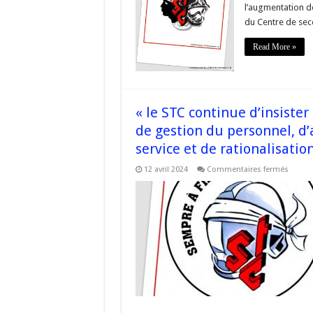
l’augmentation de
statut
quo
du Centre de se
depuis
trop
de
Read More »
temps
–
#Cors
« le STC continue d’insiste
de gestion du personnel, d
service et de rationalisatio
sur
12 avril 2024
Commentaires fermés
« le
STC
contin
d’insis
sur
l’impo
d’œuvr
en
matièr
de
gestio
du
person
d’amél
du