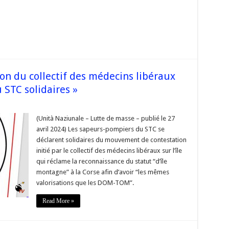
sation
ale
n du collectif des médecins libéraux
 STC solidaires »
vement
(Unità Naziunale – Lutte de masse – publié le 27
tation
avril 2024) Les sapeurs-pompiers du STC se
f
déclarent solidaires du mouvement de contestation
initié par le collectif des médecins libéraux sur l’île
ins
ux
qui réclame la reconnaissance du statut “d’île
,
montagne” à la Corse afin d’avoir “les mêmes
valorisations que les DOM-TOM”.
jifocu
Read More »
res »