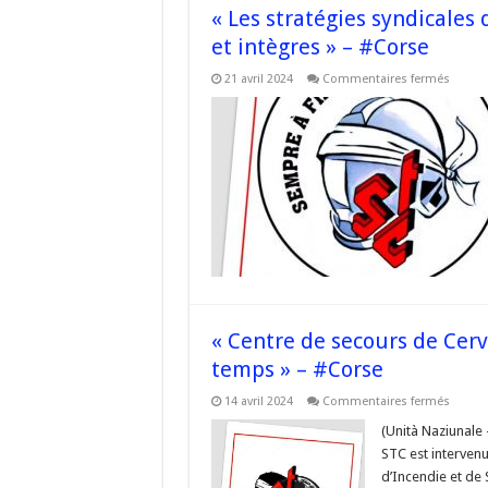
« Les stratégies syndicales 
et intègres » – #Corse
sur
21 avril 2024
Commentaires fermés
« Les
stratég
syndic
du
STC
sont
toujou
claires,
réfléch
et
intègre
–
#Cors
« Centre de secours de Cerv
temps » – #Corse
sur
14 avril 2024
Commentaires fermés
« Cent
de
(Unità Naziunale 
secour
STC est intervenu
de
Cervio
d’Incendie et de
le