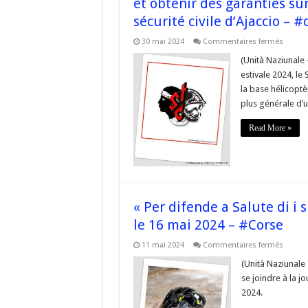
et obtenir des garanties sur
sécurité civile d’Ajaccio – #
sur
30 mai 2024
Commentaires fermés
Nous
investi
(Unità Naziunale 
le
estivale 2024, le
terrain
afin
la base hélicoptè
de
plus générale d’u
faire
entend
nos
Read More »
argum
et
obteni
des
garanti
sur
l’avenir
de
la
« Per difende a Salute di i 
base
hélicop
le 16 mai 2024 – #Corse
de
la
sur
11 mai 2024
Commentaires fermés
sécurit
« Per
civile
difend
(Unità Naziunale 
d’Ajacc
a
–
se joindre à la 
Salute
#corse
di
2024.
i
spinghj