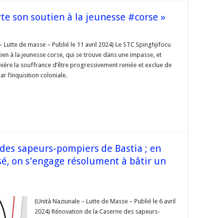
onnement
te son soutien à la jeunesse #corse »
lisation
– Lutte de masse – Publié le 11 avril 2024) Le STC Spinghjifocu
rces
jifocu
ères »
en à la jeunesse corse, qui se trouve dans une impasse, et
e
e
ière la souffrance d’être progressivement reniée et exclue de
n
r l’inquisition coloniale.
se
 »
 des sapeurs-pompiers de Bastia ; en
é, on s’engage résolument à bâtir un
ation
(Unità Naziunale – Lutte de Masse – Publié le 6 avril
2024) Rénovation de la Caserne des sapeurs-