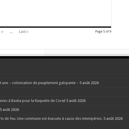
#Corse
»
...
Last »
Page 5 of 9
 une – colonisation de peuplement galopante –
5 août 2026
nies à Bastia pour la Raquette de Corail
5 août 2026
5 août 2026
rts de feu. Une commune est évacuée à cause des intempéries.
5 août 2026