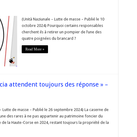
opier
(Unità Naziunale – Lutte de masse – Publié le 10
stème
octobre 2024) Pourquoi certains responsables
tinental
t
cherchent ils à retirer un pompier de l’une des
avement
quatre poignées du brancard ?
té
Read More »
rse »
cia attendent toujours des réponse » –
sur
s
« Les
pompiers
 – Lutte de masse – Publié le 26 septembre 2024) La caserne de
de
’une des rares à ne pas appartenir au patrimoine foncier du
Ghisonaccia
attendent
e de la Haute-Corse en 2024, restant toujours la propriété de la
toujours
des
réponse »
–