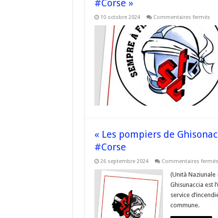
#Corse »
sur
10 octobre 2024
Commentaires fermés
« C
le
sy
con
nui
gr
à
la
san
de
la
#Co
« Les pompiers de Ghisonac
#Corse
26 septembre 2024
Commentaires fermé
(Unità Naziunale
Ghisunaccia est l
service d’incendi
commune.