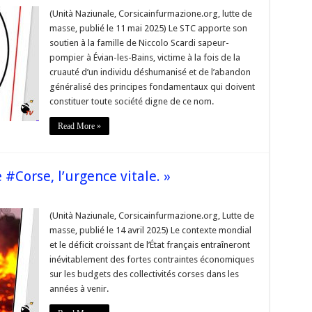
(Unità Naziunale, Corsicainfurmazione.org, lutte de
e
masse, publié le 11 mai 2025) Le STC apporte son
n
soutien à la famille de Niccolo Scardi sapeur-
pompier à Évian-les-Bains, victime à la fois de la
cruauté d’un individu déshumanisé et de l’abandon
o
généralisé des principes fondamentaux qui doivent
constituer toute société digne de ce nom.
-
er
Read More »
»
 #Corse, l’urgence vitale. »
onalisation
(Unità Naziunale, Corsicainfurmazione.org, Lutte de
masse, publié le 14 avril 2025) Le contexte mondial
,
et le déficit croissant de l’État français entraîneront
ce
inévitablement des fortes contraintes économiques
»
sur les budgets des collectivités corses dans les
années à venir.