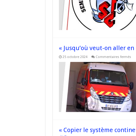
Co
#
« Jusqu’où veut-on aller en
sur
25 octobre 2024
Commentaires fermés
« J
veu
on
all
en
cop
un
mo
pe
? »
–
#C
« Copier le système contine