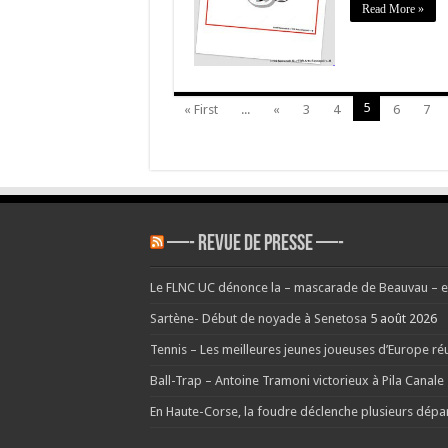
Read More »
5
« First
...
«
3
4
6
7
—- REVUE DE PRESSE —-
Le FLNC UC dénonce la – mascarade de Beauvau – et
Sartène- Début de noyade à Senetosa
5 août 2026
Tennis – Les meilleures jeunes joueuses d’Europe réu
Ball-Trap – Antoine Tramoni victorieux à Pila Canale
En Haute-Corse, la foudre déclenche plusieurs dépa