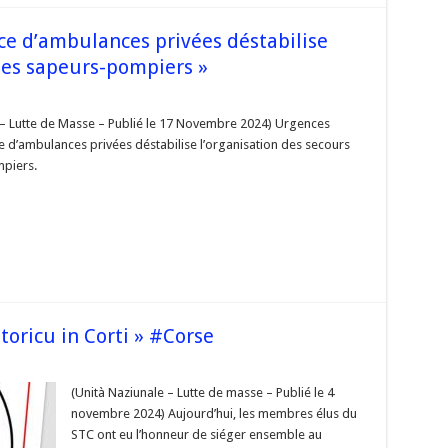
e
nce d’ambulances privées déstabilise
 des sapeurs-pompiers »
sur
« Urgences
rurales
 – Lutte de Masse – Publié le 17 Novembre 2024) Urgences
ce d’ambulances privées déstabilise l’organisation des secours
l’absence
d’ambulances
piers.
privées
déstabilise
l’organisation
des
secours
des
sapeurs-
pompiers »
toricu in Corti » #Corse
ur
SIS
(Unità Naziunale – Lutte de masse – Publié le 4
rsica.
novembre 2024) Aujourd’hui, les membres élus du
umentu
oricu
STC ont eu l’honneur de siéger ensemble au