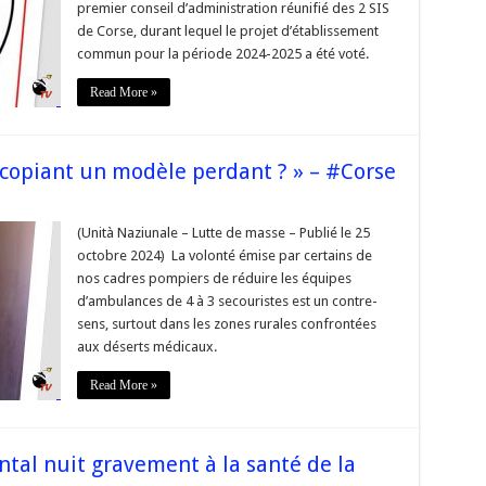
premier conseil d’administration réunifié des 2 SIS
rti »
Corse
de Corse, durant lequel le projet d’établissement
commun pour la période 2024-2025 a été voté.
Read More »
 copiant un modèle perdant ? » – #Corse
usqu’où
t-
(Unità Naziunale – Lutte de masse – Publié le 25
octobre 2024) La volonté émise par certains de
er
nos cadres pompiers de réduire les équipes
iant
d’ambulances de 4 à 3 secouristes est un contre-
dèle
sens, surtout dans les zones rurales confrontées
rdant
aux déserts médicaux.
orse
Read More »
ntal nuit gravement à la santé de la