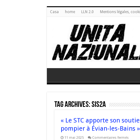
Casa
home
LLN 2.0
Mentions légales, cook
Tag Archives:
SIS2A
« Le STC apporte son soutie
pompier à Évian-les-Bains »
sur
11 mai 2025
Commentaires fermés