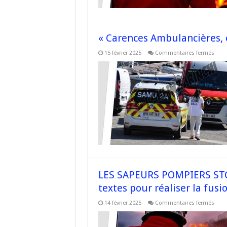
« Carences Ambulancières,
sur
15 février 2025
Commentaires fermés
« Ca
Ambu
en
#Cor
égal
LES SAPEURS POMPIERS STC
textes pour réaliser la fus
sur
14 février 2025
Commentaires fermés
LES
SAPE
POMP