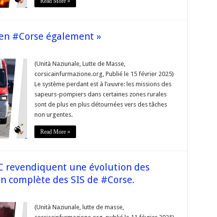
Read More »
 en #Corse également »
rences
lancières,
(Unità Naziunale, Lutte de Masse,
corsicainfurmazione.org, Publié le 15 février 2025)
se
ement »
Le système perdant est à l’œuvre: les missions des
sapeurs-pompiers dans certaines zones rurales
sont de plus en plus détournées vers des tâches
non urgentes.
Read More »
 revendiquent une évolution des
ion complète des SIS de #Corse.
URS
(Unità Naziunale, lutte de masse,
IERS