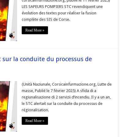
corsicainfurmazione.org, publié le 11 février 2025)
ndiquent
LES SAPEURS POMPIERS STC revendiquent une
évolution des textes pour réaliser la fusion
ution
complète des SIS de Corse.
es
ser
Read More »
on
lète
se.
ait sur la conduite du processus de
(Unità Naziunale, Corsicainfurmazione.org, Lutte de
masse, Publié le 7 février 2025) A sfida di a
regiunalisazione di 2 servizii d’incendiu. Il y a un an,
le STC alertait sur la conduite du processus de
t
régionalisation.
ite
Read More »
ssus
alisation »