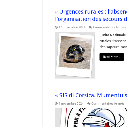
–
#Cors
« Urgences rurales : l’abse
l’organisation des secours
17 novembre 2024
Commentaires fermés
(Unità Naziunale
:
rurales : l’absen
des sapeurs-pom
Read More »
« SIS di Corsica. Mumentu s
s
4 novembre 2024
Commentaires fermés
« 
di
Co
M
st
in