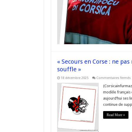
seco
devi
des
cible
la
socié
est
mala
« Secours en Corse : ne pas
souffle »
18 décembre 2025
Commentaires fermés
(Corsicainfurmaz
modèle français 
:
aujourd’hui ses l
continue de supp
r
Read More »
s