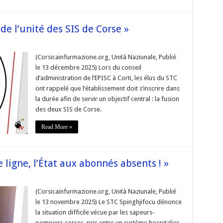
 de l’unité des SIS de Corse »
sur
 EPISC,
un
(Corsicainfurmazione.org, Unità Naziunale, Publié
util
le 13 décembre 2025) Lors du conseil
au
ervice
d’administration de l’EPISC à Corti, les élus du STC
de
ont rappelé que l’établissement doit s’inscrire dans
’unité
des
la durée afin de servir un objectif central : la fusion
IS
de
des deux SIS de Corse.
Corse »
Read More »
ligne, l’État aux abonnés absents ! »
sur
«
Nos
(Corsicainfurmazione.org, Unità Naziunale, Publié
pompiers
le 13 novembre 2025) Le STC Spinghjifocu dénonce
en
première
la situation difficile vécue par les sapeurs-
ligne,
pompiers corses, pris entre un système hospitalier
’État