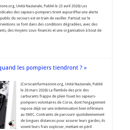
iers
one.org, Unità Naziunale, Publié le 23 avril 2026) Les
ndicales des sapeurs-pompiers tirent aujourd’hui une alerte
 public du secours est en train de vaciller. Partout sur le
s
nterventions se font dans des conditions dégradées, avec des
sants, des moyens sous-financés et une organisation à bout de
e »
 quand les pompiers tiendront ? »
sse
(Corsicainfurmazione.org, Unità Naziunale, Publié
le 26 mars 2026) La flambée des prix des
’à
carburants frappe de plein fouet les sapeurs-
d
pompiers volontaires de Corse, dont l’engagement
iers
repose déjà sur une indemnisation bien inférieure
ront
au SMIC. Contraints de parcourir quotidiennement
de longues distances pour assurer leurs gardes, ils
voient leurs frais exploser, mettant en péril