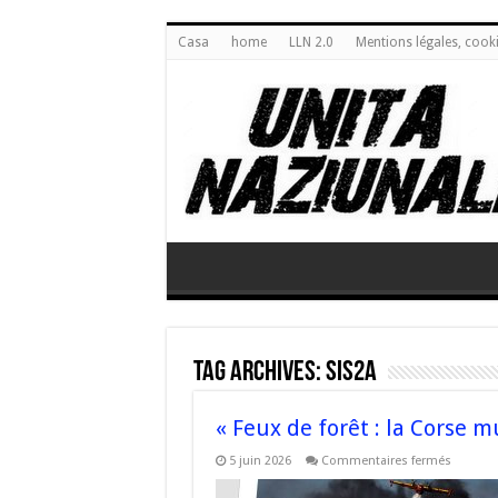
Casa
home
LLN 2.0
Mentions légales, cook
Tag Archives:
SIS2A
« Feux de forêt : la Corse m
sur
5 juin 2026
Commentaires fermés
« Feux
de