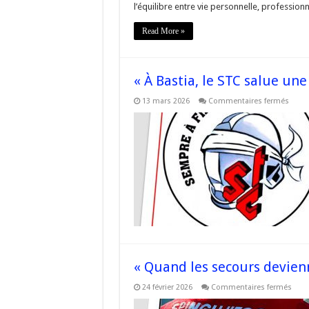
l’équilibre entre vie personnelle, professio
Read More »
« À Bastia, le STC salue une
sur
13 mars 2026
Commentaires fermés
« À
Bastia
le
STC
salue
une
victoi
pour
les
servi
de
secou
« Quand les secours devienn
sur
24 février 2026
Commentaires fermés
« Qu
les