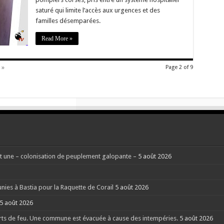
aux
saturé qui limite l’accès aux urgences et des
abonnés
absents
familles désemparées.
»
Read More »
 »
Page 2 of 9
 une – colonisation de peuplement galopante –
5 août 2026
nies à Bastia pour la Raquette de Corail
5 août 2026
5 août 2026
rts de feu. Une commune est évacuée à cause des intempéries.
5 août 2026