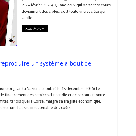
urs
le 24 février 2026) Quand ceux qui portent secours
ennent
deviennent des cibles, c’est toute une société qui
s,
vacille.
té
Read More »
de »
 reproduire un système à bout de
sur
« Secours
en
ione.org, Unità Naziunale, publié le 18 décembre 2025) Le
Corse
de financement des services d’incendie et de secours montre
ne
imites, tandis que la Corse, malgré sa fragilité économique,
pas
orter une hausse insoutenable des coûts.
eproduire
un
système
à
bout
de
ouffle »