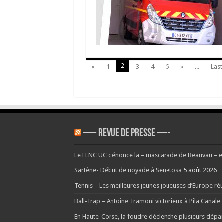
!
2
«
1
3
4
5
»
...
Last
—- REVUE DE PRESSE —-
Le FLNC UC dénonce la – mascarade de Beauvau – et
Sartène- Début de noyade à Senetosa
5 août 2026
Tennis – Les meilleures jeunes joueuses d’Europe réu
Ball-Trap – Antoine Tramoni victorieux à Pila Canale
En Haute-Corse, la foudre déclenche plusieurs dépa