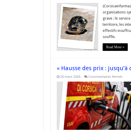
« Pomp
:
(Corsicainfurmazi
un
organisations sy
service
de
grave : le service
secour
territoire, les i
au
bord
effectifs insuffi
de
la
souffle.
ruptur
Read More »
« Hausse des prix : jusqu’à
sur
26 mars 2026
Commentaires fermés
« Hau
des
prix
:
jusqu
quan
les
pomp
tiend
? »