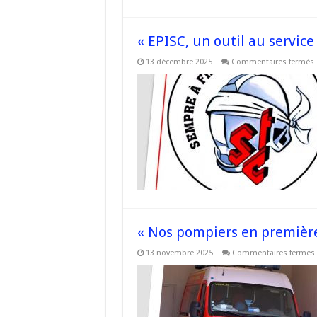
« EPISC, un outil au service
13 décembre 2025
Commentaires fermés
«
o
s
l
S
« Nos pompiers en première 
13 novembre 2025
Commentaires fermés
l