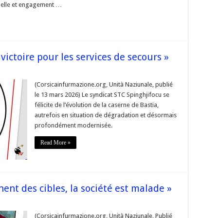
nnelle et engagement …
 victoire pour les services de secours »
,
(Corsicainfurmazione.org, Unità Naziunale, publié
le 13 mars 2026) Le syndicat STC Spinghjifocu se
félicite de l’évolution de la caserne de Bastia,
autrefois en situation de dégradation et désormais
re
profondément modernisée.
ces
Read More »
rs »
ent des cibles, la société est malade »
and
(Corsicainfurmazione.org, Unità Naziunale, Publié