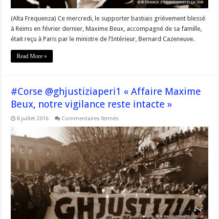
(Alta Frequenza) Ce mercredi, le supporter bastiais grièvement blessé
à Reims en février dernier, Maxime Beux, accompagné de sa famille,
était reçu à Paris par le ministre de l’Intérieur, Bernard Cazeneuve.
Read More »
#Corse @ghjustiziaperi1 « Affaire Maxime
Beux, notre vigilance reste intacte »
sur
8 juillet 2016
Commentaires fermés
#Corse
@ghjustiziaperi1
« Affaire
Maxime
Beux,
notre
vigilance
reste
intacte »