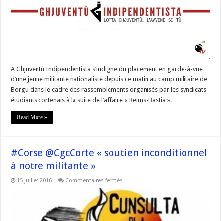
gardée-
à-
vue »
A Ghjuventù Indipendentista s’indigne du placement en garde-à-vue
d’une jeune militante nationaliste depuis ce matin au camp militaire de
Borgu dans le cadre des rassemblements organisés par les syndicats
étudiants cortenais à la suite de l’affaire « Reims-Bastia ».
Read More »
#Corse @CgcCorte « soutien inconditionnel
à notre militante »
sur
15 juillet 2016
Commentaires fermés
#Corse
@CgcCorte
« soutien
inconditionnel
à
notre