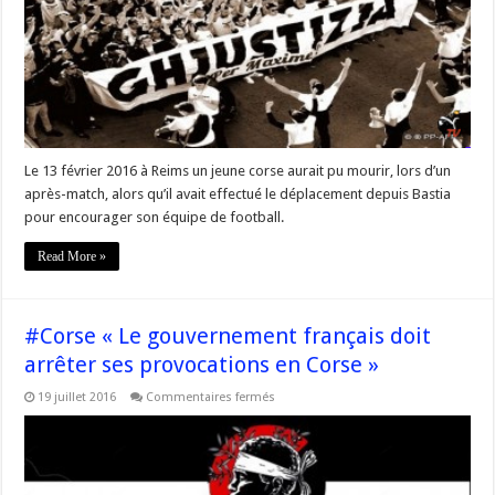
i
Nostri
« Notre
patience
n’est
pas
sans
limite »
Le 13 février 2016 à Reims un jeune corse aurait pu mourir, lors d’un
après-match, alors qu’il avait effectué le déplacement depuis Bastia
pour encourager son équipe de football.
Read More »
#Corse « Le gouvernement français doit
arrêter ses provocations en Corse »
sur
19 juillet 2016
Commentaires fermés
#Corse
« Le
gouvernement
français
doit
arrêter