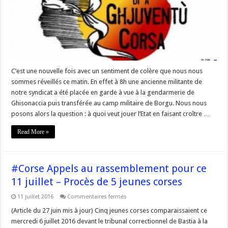
militante »
C’est une nouvelle fois avec un sentiment de colère que nous nous
sommes réveillés ce matin. En effet à 8h une ancienne militante de
notre syndicat a été placée en garde à vue à la gendarmerie de
Ghisonaccia puis transférée au camp militaire de Borgu. Nous nous
posons alors la question : à quoi veut jouer l’Etat en faisant croître …
Read More »
#Corse Appels au rassemblement pour ce
11 juillet – Procès de 5 jeunes corses
sur
11 juillet 2016
Commentaires fermés
#Corse
Appels
(Article du 27 juin mis à jour) Cinq jeunes corses comparaissaient ce
au
mercredi 6 juillet 2016 devant le tribunal correctionnel de Bastia à la
rassemblement