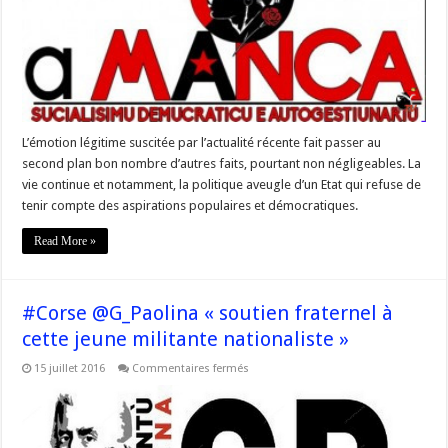
ses
provocations
en
Corse »
L’émotion légitime suscitée par l’actualité récente fait passer au
second plan bon nombre d’autres faits, pourtant non négligeables. La
vie continue et notamment, la politique aveugle d’un Etat qui refuse de
tenir compte des aspirations populaires et démocratiques.
Read More »
#Corse @G_Paolina « soutien fraternel à
cette jeune militante nationaliste »
sur
15 juillet 2016
Commentaires fermés
#Corse
@G_Paolina
« soutien
fraternel
à
cette