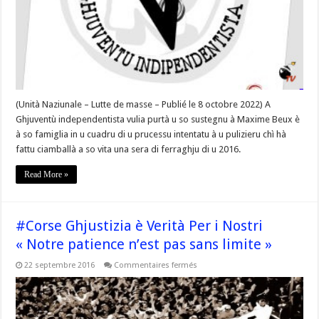
à
Maxime
Beux »
–
#Corse
(Unità Naziunale – Lutte de masse – Publié le 8 octobre 2022) A
Ghjuventù independentista vulia purtà u so sustegnu à Maxime Beux è
à so famiglia in u cuadru di u prucessu intentatu à u pulizieru chì hà
fattu ciamballà a so vita una sera di ferraghju di u 2016.
Read More »
#Corse Ghjustizia è Verità Per i Nostri
« Notre patience n’est pas sans limite »
sur
22 septembre 2016
Commentaires fermés
#Corse
Ghjustizia
è
Verità
Per