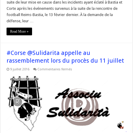
pour
suite de leur mise en cause dans les incidents ayant éclaté à Bastia et
ce
Corte après les événements survenus à la suite de la rencontre de
11
juillet
football Reims-Bastia, le 13 février dernier. À la demande de la
–
Procès
défense, leur …
de
5
Read More »
jeunes
corses
#Corse @Sulidarita appelle au
rassemblement lors du procès du 11 juillet
sur
9 juillet 2016
Commentaires fermés
#Corse
@Sulidarita
appelle
au
rassemblement
lors
du
procès
du
11
juillet