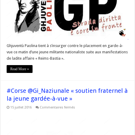
jeune
militante
nationaliste »
Ghjuventù Paolina tient à s’insurger contre le placement en garde-à-
vue ce matin d’une jeune militante nationaliste suite aux manifestations
de ladite affaire « Reims-Bastia ».
Read More »
#Corse @Gi_Naziunale « soutien fraternel à
la jeune gardée-à-vue »
sur
15 juillet 2016
Commentaires fermés
#Corse
@Gi_Naziunale
« soutien
fraternel
à
la
jeune