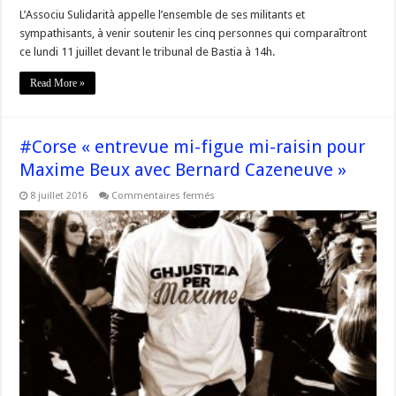
L’Associu Sulidarità appelle l’ensemble de ses militants et
sympathisants, à venir soutenir les cinq personnes qui comparaîtront
ce lundi 11 juillet devant le tribunal de Bastia à 14h.
Read More »
#Corse « entrevue mi-figue mi-raisin pour
Maxime Beux avec Bernard Cazeneuve »
sur
8 juillet 2016
Commentaires fermés
#Corse
« entrevue
mi-
figue
mi-
raisin
pour
Maxime
Beux
avec
Bernard
Cazeneuve »