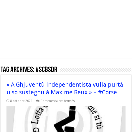
Tag Archives:
#SCBSDR
« A Ghjuventù independentista vulia purtà
u so sustegnu à Maxime Beux » – #Corse
sur
8 octobre 2022
Commentaires fermés
« A
Ghjuventù
independentista
vulia
purtà
u
so
sustegnu