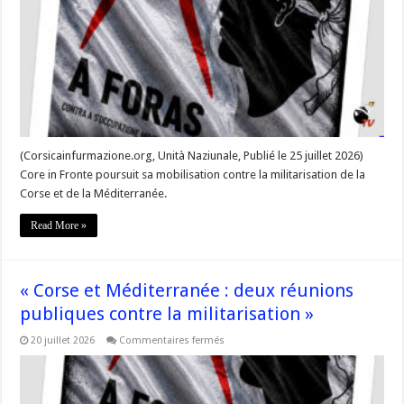
et
A
Foras
alertent
sur
la
militarisation
de
la
Méditerranée
(Corsicainfurmazione.org, Unità Naziunale, Publié le 25 juillet 2026)
Core in Fronte poursuit sa mobilisation contre la militarisation de la
Corse et de la Méditerranée.
Read More »
« Corse et Méditerranée : deux réunions
publiques contre la militarisation »
sur
20 juillet 2026
Commentaires fermés
« Corse
et
Méditerranée
:
deux