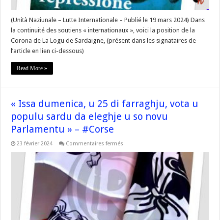
(Unità Naziunale – Lutte Internationale – Publié le 19 mars 2024) Dans
la continuité des soutiens « internationaux », voici la position de la
Corona de La Logu de Sardaigne, (présent dans les signataires de
l’article en lien ci-dessous)
Read More »
« Issa dumenica, u 25 di farraghju, vota u
populu sardu da eleghje u so novu
Parlamentu » – #Corse
sur
23 février 2024
Commentaires fermés
« Issa
dumenica,
u
25
di
farraghju,
vota
u
populu
sardu
da
eleghje