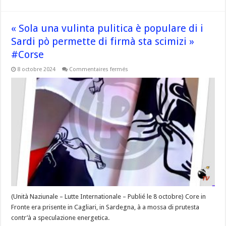
« Sola una vulinta pulitica è populare di i
Sardi pò permette di firmà sta scimizi »
#Corse
sur
8 octobre 2024
Commentaires fermés
« Sola
una
vulinta
pulitica
è
populare
di
i
Sardi
pò
permette
di
firmà
sta
scimizi »
#Corse
(Unità Naziunale – Lutte Internationale – Publié le 8 octobre) Core in
Fronte era prisente in Cagliari, in Sardegna, à a mossa di prutesta
contr’à a speculazione energetica.