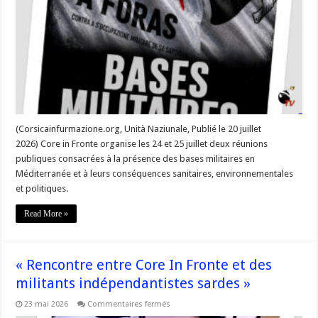
réunions
publiques
contre
la
militarisation »
(Corsicainfurmazione.org, Unità Naziunale, Publié le 20 juillet
2026) Core in Fronte organise les 24 et 25 juillet deux réunions
publiques consacrées à la présence des bases militaires en
Méditerranée et à leurs conséquences sanitaires, environnementales
et politiques.
Read More »
« Rencontre entre Core In Fronte et des
militants indépendantistes sardes »
sur
23 mai 2026
Commentaires fermés
« Rencontre