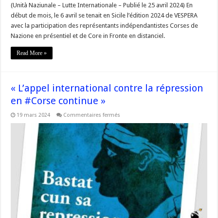
(Unità Naziunale – Lutte Internationale – Publié le 25 avril 2024) En
début de mois, le 6 avril se tenait en Sicile l’édition 2024 de VESPERA
avec la participation des représentants indépendantistes Corses de
Nazione en présentiel et de Core in Fronte en distanciel.
Read More »
« L’appel international contre la répression
en #Corse continue »
sur
19 mars 2024
Commentaires fermés
« L’appel
international
contre
la
répression
en
#Corse
continue »