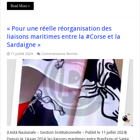
Read More »
« Pour une réelle réorganisation des
liaisons maritimes entre la #Corse et la
Sardaigne »
sur
11 juillet 2024
Commentaires fermés
« Pour
une
réelle
réorganisation
des
liaisons
maritimes
entre
la
#Corse
et
la
Sardaigne »
(Unità Naziunale – Gestion Institutionnelle – Publié le 11 juillet 2024)
Depuis le 14 juin 2024, les liaisons maritimes entre Bunifaziu et Santa