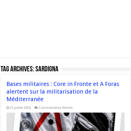
Tag Archives:
Sardigna
Bases militaires : Core in Fronte et A Foras
alertent sur la militarisation de la
Méditerranée
sur
25 juillet 2026
Commentaires fermés
Bases
militaires
:
Core
in
Fronte