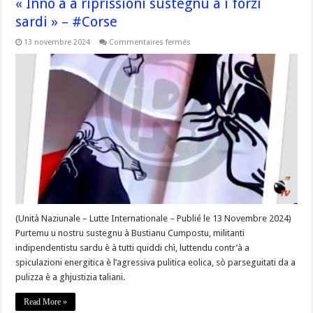
« Innò à a riprissioni sustegnu à i forzi
sardi » – #Corse
sur
13 novembre 2024
Commentaires fermés
« Innò
à
a
riprissioni
sustegnu
à
i
forzi
sardi »
–
#Corse
(Unità Naziunale – Lutte Internationale – Publié le 13 Novembre 2024)
Purtemu u nostru sustegnu à Bustianu Cumpostu, militanti
indipendentistu sardu è à tutti quiddi chì, luttendu contr’à a
spiculazioni energitica è l’agressiva pulitica eolica, sò parseguitati da a
pulizza è a ghjustizia taliani.
Read More »