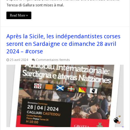
Teresa di Gallura sont mises à mal.
Read More »
Après la Sicile, les indépendantistes corses
seront en Sardaigne ce dimanche 28 avril
2024 – #corse
sur
25 avril 2024
Commentaires fermés
Après
la
Sicile,
les
indépendantistes
corses
seront
en
Sardaigne
ce
dimanche
28
avril
2024
–
#corse