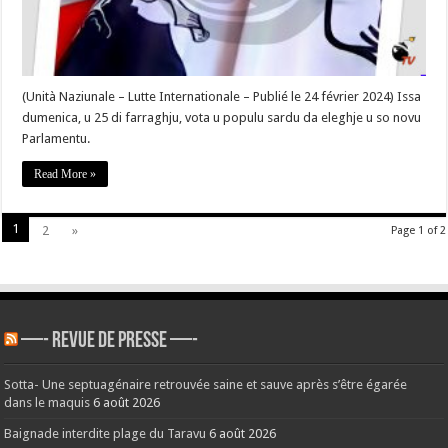
u
so
novu
Parlamentu »
–
#Corse
(Unità Naziunale – Lutte Internationale – Publié le 24 février 2024) Issa
dumenica, u 25 di farraghju, vota u populu sardu da eleghje u so novu
Parlamentu.
Read More »
1
2
»
Page 1 of 2
—- REVUE DE PRESSE —-
Sotta- Une septuagénaire retrouvée saine et sauve après s’être égarée
dans le maquis
6 août 2026
Baignade interdite plage du Taravu
6 août 2026