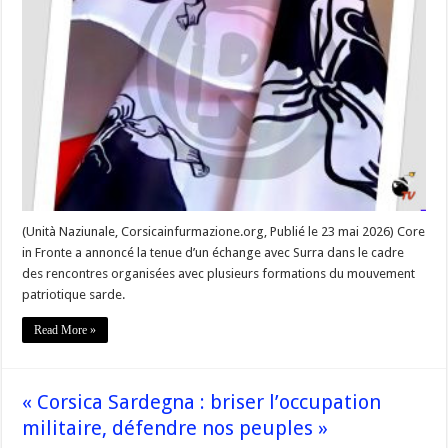
entre
Core
In
Fronte
et
des
militants
indépendantistes
sardes »
(Unità Naziunale, Corsicainfurmazione.org, Publié le 23 mai 2026) Core
in Fronte a annoncé la tenue d’un échange avec Surra dans le cadre
des rencontres organisées avec plusieurs formations du mouvement
patriotique sarde.
Read More »
« Corsica Sardegna : briser l’occupation
militaire, défendre nos peuples »