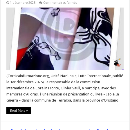
sur
1 décembre 2025
Commentaires fermés
«
Corsica
Sardegna
:
briser
l’occupation
militaire,
défendre
nos
peuples
»
(Corsicainfurmazione.org, Unità Naziunale, Lutte Internationale, publié
le 1er décembre 2025) Le responsable de la commission
internationale de Core in Fronte, Olivier Sauli, a participé, avec des
membres d’AForas, à une réunion de présentation du livre « Isole In
Guerra » dans la commune de Terralba, dans la province d’Oristano.
Read More »