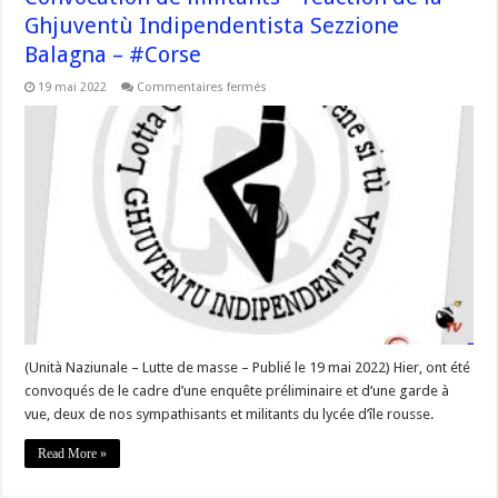
Ghjuventù Indipendentista Sezzione
Balagna – #Corse
sur
19 mai 2022
Commentaires fermés
Convocation
de
militants
–
réaction
de
la
Ghjuventù
Indipendentista
Sezzione
Balagna
–
#Corse
(Unità Naziunale – Lutte de masse – Publié le 19 mai 2022) Hier, ont été
convoqués de le cadre d’une enquête préliminaire et d’une garde à
vue, deux de nos sympathisants et militants du lycée d’île rousse.
Read More »