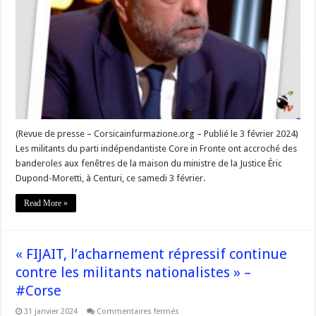
Action
contre
la
résidence
secondaire
du
Ministre
de
la
Justice
pour
dénoncer
la
répression
coloniale
(Revue de presse – Corsicainfurmazione.org – Publié le 3 février 2024)
–
Les militants du parti indépendantiste Core in Fronte ont accroché des
#Corse
banderoles aux fenêtres de la maison du ministre de la Justice Éric
Dupond-Moretti, à Centuri, ce samedi 3 février.
Read More »
« FIJAIT, l’acharnement répressif continue
contre les militants nationalistes » –
#Corse
sur
31 janvier 2024
Commentaires fermés