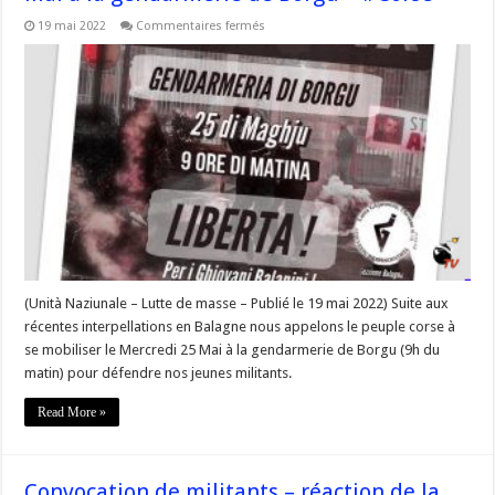
sur
19 mai 2022
Commentaires fermés
Rassemblement
de
soutien
mercredi
25
Mai
à
la
gendarmerie
de
Borgu
–
#Corse
(Unità Naziunale – Lutte de masse – Publié le 19 mai 2022) Suite aux
récentes interpellations en Balagne nous appelons le peuple corse à
se mobiliser le Mercredi 25 Mai à la gendarmerie de Borgu (9h du
matin) pour défendre nos jeunes militants.
Read More »
Convocation de militants – réaction de la