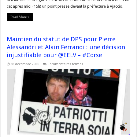
cet après midi (15h) un point presse devant la préfecture à Ajaccio.
Read More »
Maintien du statut de DPS pour Pierre
Alessandri et Alain Ferrandi : une décision
injustifiable pour @EELV – #Corse
sur
28 décembre 2020
Commentaires fermés
Maintien
du
statut
de
DPS
pour
Pierre
Alessandri
et
Alain
Ferrandi
:
une
décision
injustifiable
pour
@EELV
–