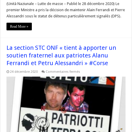
#Corse
(Unità Naziunale – Lutte de masse – Publié le 28 décembre 2020) Le
premier Ministre a pris la décision de maintenir Alain Ferrandi et Pierre
Alessandri sous le statut de détenus particulièrement signalés (DPS).
Read More »
La section STC ONF « tient à apporter un
soutien fraternel aux patriotes Alanu
Ferrandi et Petru Alessandri » #Corse
sur
24 décembre 2020
Commentaires fermés
La
section
STC
ONF
« tient
à
apporter
un
soutien
fraternel
aux
patriotes
Alanu
Ferrandi
et