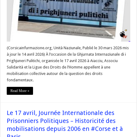
silence
autour
des
prisonniers
politiques »
(Corsicainfurmazione.org, Unità Naziunale, Publié le 30 mars 2026 mis
à jour le 14 avril 2026) À l’occasion de la Ghjurnata Internaziunale di i
Prighjuneri Pulitichi, organisée le 17 avril 2026 à Aiacciu, Associu
Sulidarità et la Ligue des Droits de l’Homme appellent à une
mobilisation collective autour de la question des droits
fondamentaux.
Read More »
Le 17 avril, Journée Internationale des
Prisonniers Politiques – Historicité des
mobilisations depuis 2006 en #Corse et à
Paris.