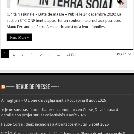
Petru
Alessandri »
#Corse
(Unità Naziunale – Lutte de masse – Publié le 24 décembre 2020) La
section STC ONF tient à apporter un soutien fraternel aux patriotes
Alanu Ferrandi et Petru Alessandri ainsi qu’à leurs familles.
Read More »
1
2
3
4
5
»
...
Last »
Page 1 of 8
—- REVUE DE PRESSE —-
A màghjina – U Lione chì veghja nant’à Roccapina
8 août 2026
» Je ne suis pas là pour flatter quiconque » : en Corse, David Lisnard
détaille son projet sur les collectivités
8 août 2026
Haute-Corse : deux incendies à Albertacce et Rutali
8 août 2026
VIDÉO. Corte : ouverture de la 44e édition des Ghjurnate internaziunale
8