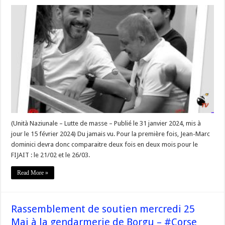
« FIJAIT,
l’acharnement
répressif
continue
contre
les
militants
nationalistes »
–
#Corse
(Unità Naziunale – Lutte de masse – Publié le 31 janvier 2024, mis à
jour le 15 février 2024) Du jamais vu. Pour la première fois, Jean-Marc
dominici devra donc comparaitre deux fois en deux mois pour le
FIJAIT : le 21/02 et le 26/03.
Read More »
Rassemblement de soutien mercredi 25
Mai à la gendarmerie de Borgu – #Corse