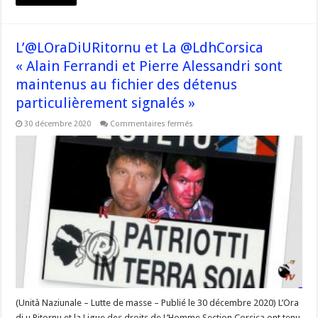
L’@LOraDiURitornu et La @LdhCorsica
« Alain Ferrandi et Pierre Alessandri sont
maintenus au fichier des détenus
particulièrement signalés »
sur
30 décembre 2020
Commentaires fermés
L’@LOraDiURitornu
et
La
@LdhCorsica
« Alain
Ferrandi
et
Pierre
Alessandri
sont
maintenus
au
fichier
des
détenus
particulièrement
signalés »
(Unità Naziunale – Lutte de masse – Publié le 30 décembre 2020) L’Ora
di u Ritornu et la Ligue des droits de L’Homme Section Corsica ont tenu