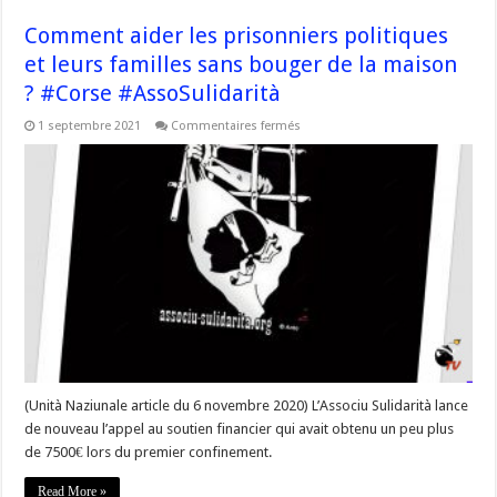
Comment aider les prisonniers politiques
et leurs familles sans bouger de la maison
? #Corse #AssoSulidarità
sur
1 septembre 2021
Commentaires fermés
Comment
aider
les
prisonniers
politiques
et
leurs
familles
sans
bouger
de
la
maison
?
#Corse
#AssoSulidarità
(Unità Naziunale article du 6 novembre 2020) L’Associu Sulidarità lance
de nouveau l’appel au soutien financier qui avait obtenu un peu plus
de 7500€ lors du premier confinement.
Read More »