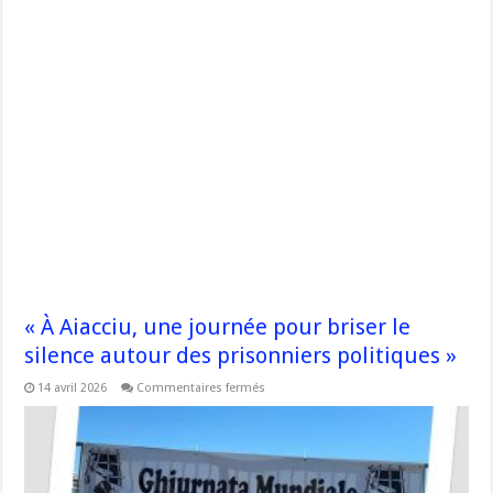
« À Aiacciu, une journée pour briser le
silence autour des prisonniers politiques »
sur
14 avril 2026
Commentaires fermés
« À
Aiacciu,
une
journée
pour
briser
le