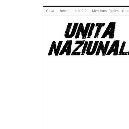
Casa
home
LLN 2.0
Mentions légales, cook