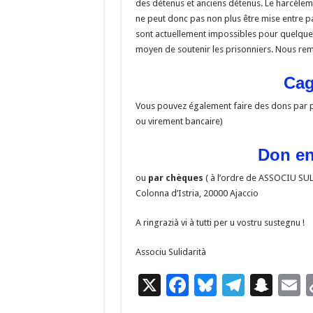
des détenus et anciens détenus. Le harcèleme
ne peut donc pas non plus être mise entre pa
sont actuellement impossibles pour quelque t
moyen de soutenir les prisonniers. Nous rem
Cag
Vous pouvez également faire des dons par pa
ou virement bancaire)
Don en
ou
par chèques
( à l’ordre de ASSOCIU SULI
Colonna d’Istria, 20000 Ajaccio
A ringrazià vi à tutti per u vostru sustegnu !
Associu Sulidarità
X
F
Bl
T
S
E
ac
u
el
n