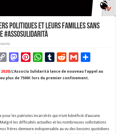
rs politiques et leurs familles sans
e #AssoSulidarità
idarità
C
M
Pi
W
T
R
G
P
m
o
as
nt
h
u
e
m
ar
 2020
) L’Associu Sulidarità lance de nouveau l’appel au
i
p
to
er
at
m
d
ai
ta
peu plus de 7500€ lors du premier confinement.
y
d
es
sA
bl
di
l
g
Li
o
t
p
r
t
er
n
n
p
k
 pour les patriotes incarcérés qui n’ont bénéficié d’aucune
lgré les difficultés actuelles et les nombreuses sollicitations
 à nos frères demeure indispensable au vu des besoins quotidiens