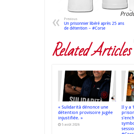
Produ
Previous
Un prisonnier libéré après 25 ans
de détention – #Corse
Related Articles
« Sulidarità dénonce une
Il y a
détention provisoire jugée
prison
injustifiée. »
s’enc
symbo
5 août 2026
sessi