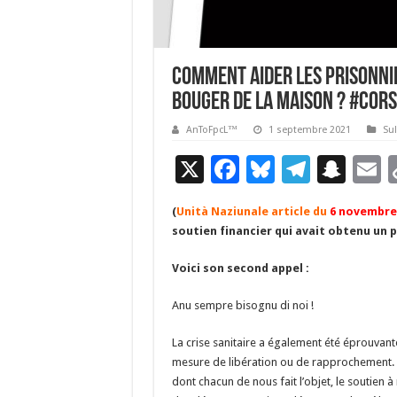
Comment aider les prisonnie
bouger de la maison ? #Cors
AnToFpcL™
1 septembre 2021
Sul
X
F
Bl
T
S
E
ac
u
el
n
(
Unità Naziunale article du
6 novembre
e
es
e
a
a
soutien financier qui avait obtenu un 
b
ky
gr
p
l
Voici son second appel :
o
a
c
o
m
h
Anu sempre bisognu di noi !
k
at
La crise sanitaire a également été éprouvante
mesure de libération ou de rapprochement. Ma
dont chacun de nous fait l’objet, le soutien