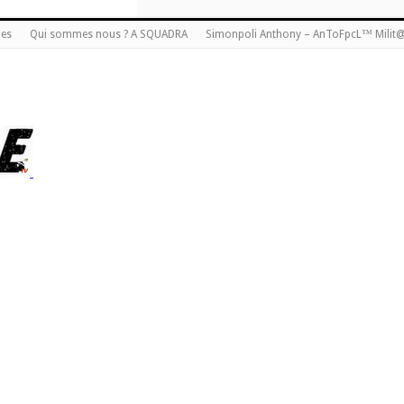
ies
Qui sommes nous ? A SQUADRA
Simonpoli Anthony – AnToFpcL™ Milit