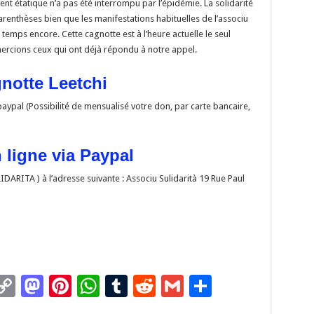
nt étatique n’a pas été interrompu par l’épidémie. La solidarité
renthèses bien que les manifestations habituelles de l’associu
emps encore. Cette cagnotte est à l’heure actuelle le seul
ercions ceux qui ont déjà répondu à notre appel.
notte Leetchi
ypal (Possibilité de mensualisé votre don, par carte bancaire,
 ligne via Paypal
DARITA ) à l’adresse suivante : Associu Sulidarità 19 Rue Paul
C
M
Pi
W
T
R
G
P
m
o
as
nt
h
u
e
m
ar