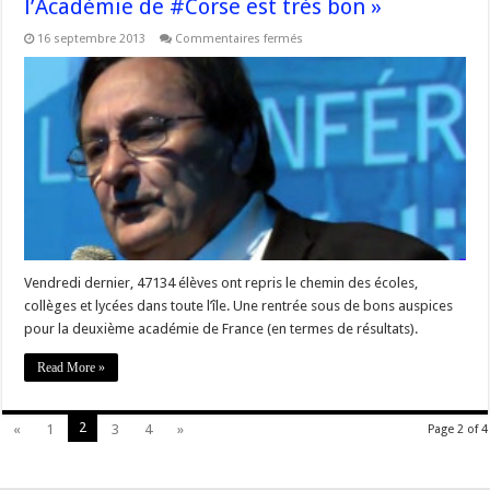
l’Académie de #Corse est très bon »
sur
16 septembre 2013
Commentaires fermés
Michel
Barat
:
«
L’état
de
santé
de
l’Académie
de
#Corse
est
très
bon
»
Vendredi dernier, 47134 élèves ont repris le chemin des écoles,
collèges et lycées dans toute l’île. Une rentrée sous de bons auspices
pour la deuxième académie de France (en termes de résultats).
Read More »
2
«
1
3
4
»
Page 2 of 4