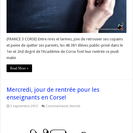
élèves
de
l’Académie
de
#Corse!
(FRANCE 3 CORSE) Entre rires et larmes, joie de retrouver ses copains
et peine de quitter ses parents, les 48 381 élèves public-privé dans le
1er et 2nd degré de l’Académie de Corse font leur rentrée ce jeudi
matin
Read More »
Mercredi, jour de rentrée pour les
enseignants en Corse!
sur
3 septembre 2015
Commentaires fermés
Mercredi,
jour
de
rentrée
pour
les
enseignants