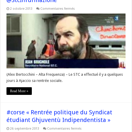
@StcInfurmazione
sur
2 octobre 2013
Commentaires fermés
#Corse
–
Rentrée
sociale
du
STC
–
La
Position
de
Jean
Brignole
#FF
@StcInfurmazione
(Alex Bertocchini – Alta Frequenza) – Le STC a effectué il y a quelques
jours à Ajaccio sa rentrée sociale.
Read More »
#corse « Rentrée politique du Syndicat
étudiant Ghjuventù Indipendentista »
sur
26 septembre 2013
Commentaires fermés