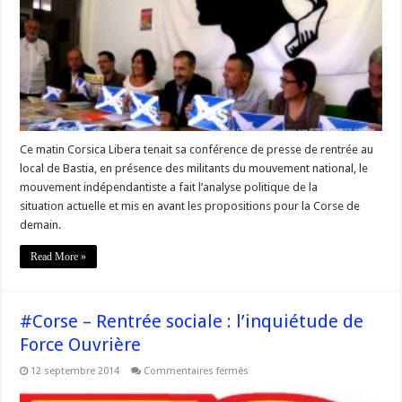
dizaines
d’années,
l’engagement
militant
a
été
total
et
il
le
demeurera »
Ce matin Corsica Libera tenait sa conférence de presse de rentrée au
local de Bastia, en présence des militants du mouvement national, le
mouvement indépendantiste a fait l’analyse politique de la
situation actuelle et mis en avant les propositions pour la Corse de
demain.
Read More »
#Corse – Rentrée sociale : l’inquiétude de
Force Ouvrière
sur
12 septembre 2014
Commentaires fermés
#Corse
–