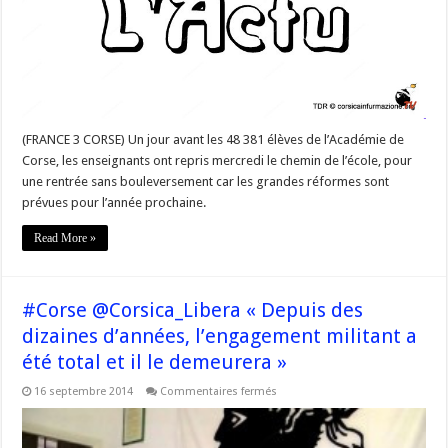
en
Corse!
(FRANCE 3 CORSE) Un jour avant les 48 381 élèves de l’Académie de
Corse, les enseignants ont repris mercredi le chemin de l’école, pour
une rentrée sans bouleversement car les grandes réformes sont
prévues pour l’année prochaine.
Read More »
#Corse @Corsica_Libera « Depuis des
dizaines d’années, l’engagement militant a
été total et il le demeurera »
sur
16 septembre 2014
Commentaires fermés
#Corse
@Corsica_Libera
« Depuis
des