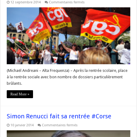
sur
12 septembre 2014
Commentaires fermés
#Corse
–
Rentrée
sociale
tendue
pour
les
syndicats
(Michaël Andreani – Alta Frequenza) – Après la rentrée scolaire, place
à la rentrée sociale avec bon nombre de dossiers particulièrement
brûlants.
Read More »
Simon Renucci fait sa rentrée #Corse
sur
10 janvier 2014
Commentaires fermés
Simon
Renucci
fait