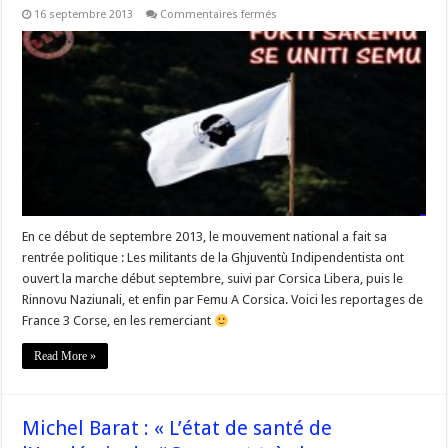
sur
16 septembre 2013
Commentaires fermés
#Corse
Vidéos
des
rentrées
politiques
« Corsica
Libera,
Rinnovu
Naziunali
et
Femu
A
Corsica »
En ce début de septembre 2013, le mouvement national a fait sa
rentrée politique : Les militants de la Ghjuventù Indipendentista ont
ouvert la marche début septembre, suivi par Corsica Libera, puis le
Rinnovu Naziunali, et enfin par Femu A Corsica. Voici les reportages de
France 3 Corse, en les remerciant
Read More »
Michel Barat : « L’état de santé de