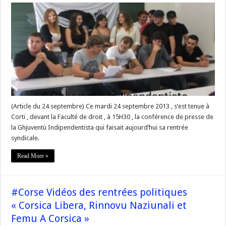
#corse
« Rentrée
politique
du
Syndicat
étudiant
Ghjuventù
Indipendentista »
(Article du 24 septembre) Ce mardi 24 septembre 2013 , s’est tenue à
Corti , devant la Faculté de droit , à 15H30 , la conférence de presse de
la Ghjuventù Indipendentista qui faisait aujourd’hui sa rentrée
syndicale.
Read More »
#Corse Vidéos des rentrées politiques
« Corsica Libera, Rinnovu Naziunali et
Femu A Corsica »