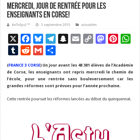
Mercredi, jour de rentrée pour les
enseignants en Corse!
AnToFpcL™
3 septembre 2015
actualités
X
F
Bl
T
S
E
C
M
Pi
W
ac
u
el
n
m
o
as
nt
h
T
R
G
P
e
es
e
a
ai
p
to
er
at
u
e
m
ar
(
FRANCE 3 CORSE
b
) Un jour avant les 48 381 élèves de l’Académie
ky
gr
p
l
y
d
es
s
m
d
ai
ta
de Corse, les enseignants ont repris mercredi le chemin de
o
a
c
Li
o
t
p
bl
di
l
g
l’école, pour une rentrée sans bouleversement car les
o
m
h
n
n
p
grandes réformes sont prévues pour l’année prochaine.
r
t
er
k
at
k
Cette rentrée poursuit les réformes lancées au début du quinquennat.