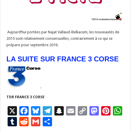
Aujourd’hui portées par Najat Vallaud-Belkacem, les nouveautés de
2015 sont relativement consensuelles, contrairement à ce qui se
prépare pour septembre 2016.
LA SUITE SUR FRANCE 3 CORSE
TDR FRANCE 3 CORSE
X
F
Bl
T
S
E
C
M
Pi
W
ac
u
el
n
m
o
as
nt
h
T
R
G
P
e
es
e
a
ai
p
to
er
at
u
e
m
ar