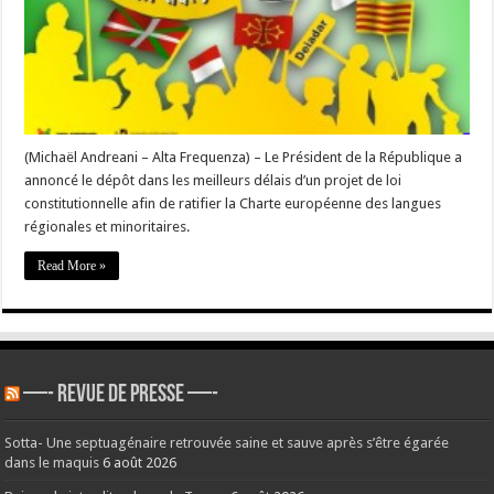
un
projet
de
loi
autour
de
la
Charte
des
langues
régionales
(Michaël Andreani – Alta Frequenza) – Le Président de la République a
annoncé le dépôt dans les meilleurs délais d’un projet de loi
constitutionnelle afin de ratifier la Charte européenne des langues
régionales et minoritaires.
Read More »
—- REVUE DE PRESSE —-
Sotta- Une septuagénaire retrouvée saine et sauve après s’être égarée
dans le maquis
6 août 2026