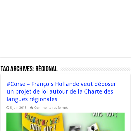
Tag Archives:
régional
#Corse – François Hollande veut déposer
un projet de loi autour de la Charte des
langues régionales
sur
5 juin 2015
Commentaires fermés
#Corse
–
François
Hollande
veut
déposer