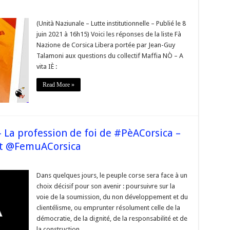
s
(Unità Naziunale – Lutte institutionnelle – Publié le 8
juin 2021 à 16h15) Voici les réponses de la liste Fà
Nazione de Corsica Libera portée par Jean-Guy
one
Talamoni aux questions du collectif Maffia NÒ – A
CA_LIBERA
vita IÈ :
ns
Read More »
NO_VitaIE
riales2021
 La profession de foi de #PèACorsica –
et @FemuACorsica
sur
#Corse
Territoriales2015
Dans quelques jours, le peuple corse sera face à un
–
choix décisif pour son avenir : poursuivre sur la
a
profession
voie de la soumission, du non développement et du
de
clientélisme, ou emprunter résolument celle de la
oi
de
démocratie, de la dignité, de la responsabilité et de
#PèACorsica
–
la construction.