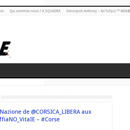
ies
Qui sommes nous ? A SQUADRA
Simonpoli Anthony – AnToFpcL™ Milit
#FàNazione de @CORSICA_LIBERA aux
ffiaNO_VitaIE – #Corse