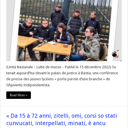
la
jeunesse
n’abandonnera
le
combat
de
la
reconnaissance
du
peuple
corse
et
soutiendra
toujours
ceux
qui
payent
le
(Unità Naziunale – Lutte de masse – Publié le 15 décembre 2022) Se
prix
tenait aujourd’hui devant le palais de justice à Bastia, une conférence
de
la
de presse des jeunes lycéens « porte parole d’une branche » de
lutte
de
Ghjuventù Indipendentista.
libération
nationale »
Read More »
–
#Corse
« Da 15 à 72 anni, zitelli, omi, corsi so stati
cunvucati, interpellati, minati, è ancu