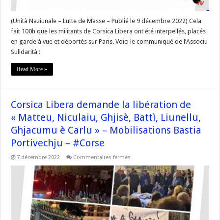
–
#Corse
(Unità Naziunale – Lutte de Masse – Publié le 9 décembre 2022) Cela
fait 100h que les militants de Corsica Libera ont été interpellés, placés
en garde à vue et déportés sur Paris. Voici le communiqué de l’Associu
Sulidarità :
Read More »
Corsica Libera demande la libération de
« Matteu, Niculaiu, Ghjisè, Battì, Liunellu,
Ghjacumu è Carlu » – Mobilisations Bastia
Portivechju – #Corse
sur
7 décembre 2022
Commentaires fermés
Corsica
Libera
demande
la
libération
de
« Matteu,
Niculaiu,
Ghjisè,