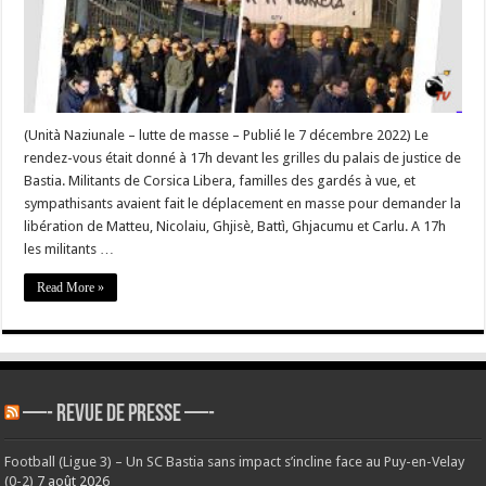
Battì,
Liunellu,
Ghjacumu
è
Carlu »
–
Mobilisations
Bastia
Portivechju
–
(Unità Naziunale – lutte de masse – Publié le 7 décembre 2022) Le
#Corse
rendez-vous était donné à 17h devant les grilles du palais de justice de
Bastia. Militants de Corsica Libera, familles des gardés à vue, et
sympathisants avaient fait le déplacement en masse pour demander la
libération de Matteu, Nicolaiu, Ghjisè, Battì, Ghjacumu et Carlu. A 17h
les militants …
Read More »
—- REVUE DE PRESSE —-
Football (Ligue 3) – Un SC Bastia sans impact s’incline face au Puy-en-Velay
(0-2)
7 août 2026