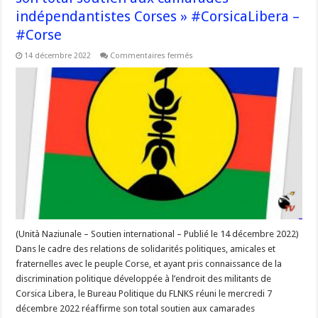
indépendantistes Corses » #CorsicaLibera –
#Corse
sur
14 décembre 2022
Commentaires fermés
« le
Bureau
Politique
du
FLNKS
réaffirme
son
total
soutien
aux
camarades
indépendantistes
Corses »
#CorsicaLibera
–
#Corse
(Unità Naziunale – Soutien international – Publié le 14 décembre 2022)
Dans le cadre des relations de solidarités politiques, amicales et
fraternelles avec le peuple Corse, et ayant pris connaissance de la
discrimination politique développée à l’endroit des militants de
Corsica Libera, le Bureau Politique du FLNKS réuni le mercredi 7
décembre 2022 réaffirme son total soutien aux camarades