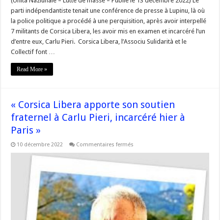
(Unità Naziunale – Lutte de masse – Publié le 13 décembre 2022) Le
parti indépendantiste tenait une conférence de presse à Lupinu, là où
la police politique a procédé à une perquisition, après avoir interpellé
7 militants de Corsica Libera, les avoir mis en examen et incarcéré l’un
d’entre eux, Carlu Pieri. Corsica Libera, l’Associu Sulidarità et le
Collectif font …
Read More »
« Corsica Libera apporte son soutien
fraternel à Carlu Pieri, incarcéré hier à
Paris »
sur
10 décembre 2022
Commentaires fermés
« Corsica
Libera
apporte
son
soutien
fraternel
à
Carlu
Pieri,
incarcéré
hier