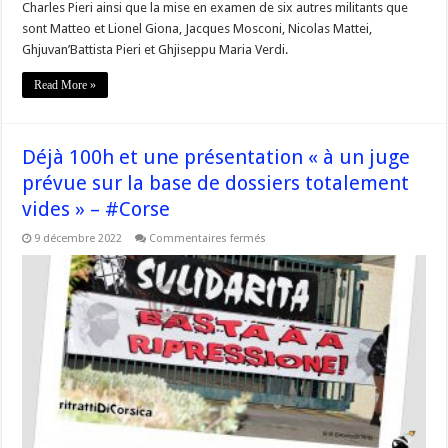
Charles Pieri ainsi que la mise en examen de six autres militants que
sont Matteo et Lionel Giona, Jacques Mosconi, Nicolas Mattei,
Ghjuvan’Battista Pieri et Ghjiseppu Maria Verdi.
Read More »
Déjà 100h et une présentation « à un juge
prévue sur la base de dossiers totalement
vides » – #Corse
sur
9 décembre 2022
Commentaires fermés
Déjà
100h
et
une
présentation
« à
un
juge
prévue
sur
la
base
de
dossiers
totalement
vides »