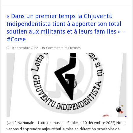
« Dans un premier temps la Ghjuventù
Indipendentista tient à apporter son total
soutien aux militants et à leurs familles » –
#Corse
sur
10 décembre 2022
Commentaires fermés
« Dans
un
premier
temps
la
Ghjuventù
Indipendentista
tient
à
apporter
son
total
soutien
aux
militants
et
à
leurs
familles »
(Unità Naziunale – Lutte de masse – Publié le 10 décembre 2022) Nous
–
venons d’apprendre aujourd’hui la mise en détention provisoire de
#Corse