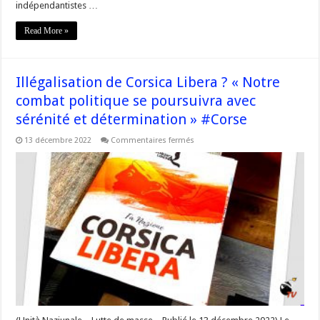
indépendantistes …
Read More »
Illégalisation de Corsica Libera ? « Notre
combat politique se poursuivra avec
sérénité et détermination » #Corse
sur
13 décembre 2022
Commentaires fermés
Illégalisation
de
Corsica
Libera
?
« Notre
combat
politique
se
poursuivra
avec
sérénité
et
détermination »
#Corse