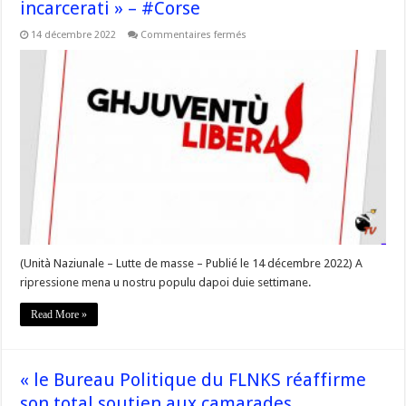
incarcerati » – #Corse
sur
14 décembre 2022
Commentaires fermés
« Da
15
à
72
anni,
zitelli,
omi,
corsi
so
stati
cunvucati,
interpellati,
minati,
è
ancu
incarcerati »
–
#Corse
(Unità Naziunale – Lutte de masse – Publié le 14 décembre 2022) A
ripressione mena u nostru populu dapoi duie settimane.
Read More »
« le Bureau Politique du FLNKS réaffirme
son total soutien aux camarades