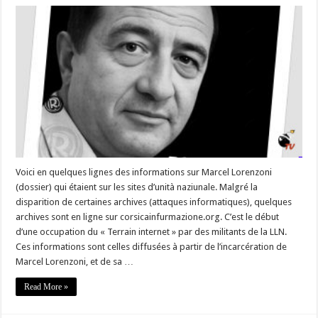
Marcel
Lorenzoni
« Sempre
à
fianc’à
noi »
–
L’occupation
du
terrain
« internet »
_
#Corse
Voici en quelques lignes des informations sur Marcel Lorenzoni
(dossier) qui étaient sur les sites d’unità naziunale. Malgré la
disparition de certaines archives (attaques informatiques), quelques
archives sont en ligne sur corsicainfurmazione.org. C’est le début
d’une occupation du « Terrain internet » par des militants de la LLN.
Ces informations sont celles diffusées à partir de l’incarcération de
Marcel Lorenzoni, et de sa …
Read More »