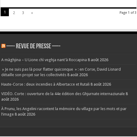
1
2
3
»
Page 1 of 3
—- REVUE DE PRESSE —-
A màghjina – U Lione chì veghja nant’à Roccapina
8 août 2026
» Je ne suis pas là pour flatter quiconque » : en Corse, David Lisnard
détaille son projet sur les collectivités
8 août 2026
Haute-Corse : deux incendies à Albertacce et Rutali
8 août 2026
VIDÉO. Corte : ouverture de la 44e édition des Ghjurnate internaziunale
8
août 2026
À Prunu, les Angelini racontent la mémoire du village par les mots et par
l’image
8 août 2026