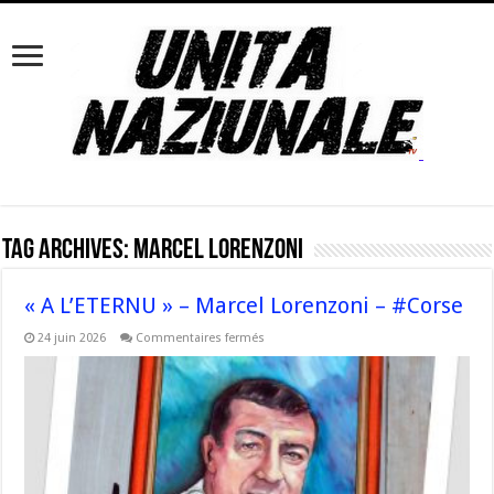
Tag Archives:
Marcel Lorenzoni
« A L’ETERNU » – Marcel Lorenzoni – #Corse
sur
24 juin 2026
Commentaires fermés
« A
L’ETERNU »
–
Marcel
Lorenzoni
–
#Corse