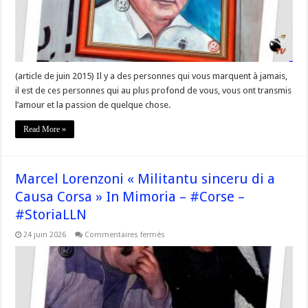
(article de juin 2015) Il y a des personnes qui vous marquent à jamais,
il est de ces personnes qui au plus profond de vous, vous ont transmis
l’amour et la passion de quelque chose.
Read More »
Marcel Lorenzoni « Militantu sinceru di a
Causa Corsa » In Mimoria – #Corse –
#StoriaLLN
sur
24 juin 2026
Commentaires fermés
Marcel
Lorenzoni
« Militantu
sinceru
di
a
Causa
Corsa »