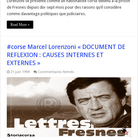
Lorenzoni se présente comme un nationaliste corse détenu à la prison
de Fresnes depuis dix-sept mois pour des raisons qu’il considère
comme davantage politiques que judiciaires.
Read More »
#corse Marcel Lorenzoni « DOCUMENT DE
REFLEXION : CAUSES INTERNES ET
EXTERNES »
sur
21 juin 1999
Commentaires fermés
#corse
Marcel
Lorenzoni
« DOCUMENT
DE
REFLEXION
:
CAUSES
INTERNES
ET
EXTERNES »