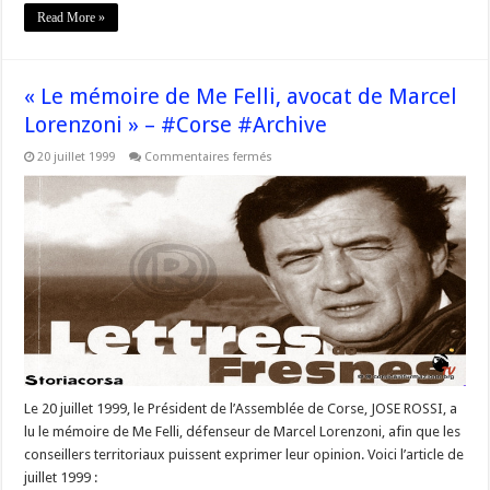
Read More »
« Le mémoire de Me Felli, avocat de Marcel
Lorenzoni » – #Corse #Archive
sur
20 juillet 1999
Commentaires fermés
« Le
mémoire
de
Me
Felli,
avocat
de
Marcel
Lorenzoni »
–
#Corse
#Archive
Le 20 juillet 1999, le Président de l’Assemblée de Corse, JOSE ROSSI, a
lu le mémoire de Me Felli, défenseur de Marcel Lorenzoni, afin que les
conseillers territoriaux puissent exprimer leur opinion. Voici l’article de
juillet 1999 :