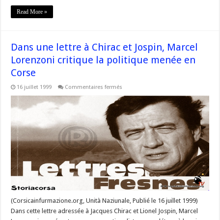
Read More »
Dans une lettre à Chirac et Jospin, Marcel
Lorenzoni critique la politique menée en
Corse
sur
16 juillet 1999
Commentaires fermés
Dans
une
lettre
à
Chirac
et
Jospin,
Marcel
Lorenzoni
critique
la
politique
menée
en
Corse
(Corsicainfurmazione.org, Unità Naziunale, Publié le 16 juillet 1999)
Dans cette lettre adressée à Jacques Chirac et Lionel Jospin, Marcel