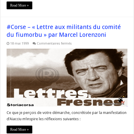
Read More »
#Corse – « Lettre aux militants du comité
du fiumorbu » par Marcel Lorenzoni
sur
18 mai 1999
Commentaires fermés
#Corse
–
« Lettre
aux
militants
du
comité
du
fiumorbu »
par
Marcel
Lorenzoni
Ce que je perçois de votre démarche, concrétisée par la manifestation
d’Aiacciu m’inspire les réflexions suivantes :
Read More »