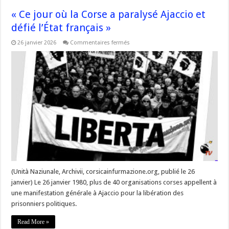
« Ce jour où la Corse a paralysé Ajaccio et
défié l’État français »
sur
26 janvier 2026
Commentaires fermés
« Ce
jour
où
la
Corse
a
paralysé
Ajaccio
et
défié
l’État
français »
(Unità Naziunale, Archivii, corsicainfurmazione.org, publié le 26
janvier) Le 26 janvier 1980, plus de 40 organisations corses appellent à
une manifestation générale à Ajaccio pour la libération des
prisonniers politiques.
Read More »