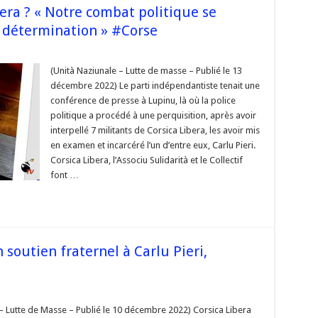
bera ? « Notre combat politique se
t détermination » #Corse
sur
llégalisation
de
(Unità Naziunale – Lutte de masse – Publié le 13
orsica
décembre 2022) Le parti indépendantiste tenait une
ibera
conférence de presse à Lupinu, là où la police
 Notre
politique a procédé à une perquisition, après avoir
combat
olitique
interpellé 7 militants de Corsica Libera, les avoir mis
se
poursuivra
en examen et incarcéré l’un d’entre eux, Carlu Pieri.
vec
Corsica Libera, l’Associu Sulidarità et le Collectif
érénité
t
font …
détermination »
#Corse
 soutien fraternel à Carlu Pieri,
sur
 Corsica
ibera
 – Lutte de Masse – Publié le 10 décembre 2022) Corsica Libera
apporte