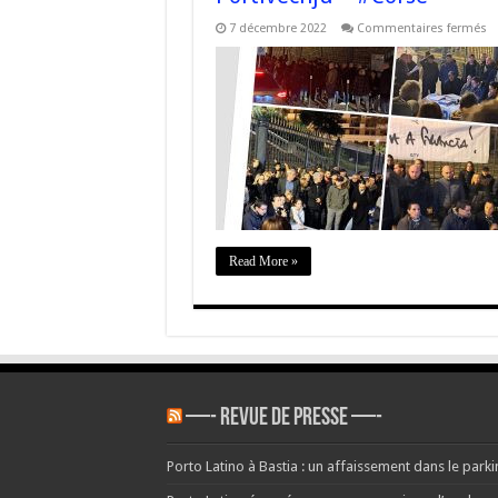
su
7 décembre 2022
Commentaires fermés
Co
Li
d
la
li
d
« 
Ni
Gh
Ba
Li
G
è
Ca
–
Mo
Read More »
Ba
Po
–
#
—- REVUE DE PRESSE —-
Porto Latino à Bastia : un affaissement dans le parkin