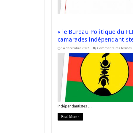
c
i
m
i
« le Bureau Politique du FL
camarades indépendantistes
14 décembre 2022
Commentaires fermés
«
P
r
t
#
indépendantistes …
Read More »