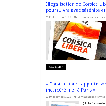
Illégalisation de Corsica Li
poursuivra avec sérénité e
13 décembre 2022
Commentaires fermés
I
C
L
?
«
p
a
s
e
Read More »
« Corsica Libera apporte son
incarcéré hier à Paris »
10 décembre 2022
Commentaires fermés
«
L
(Unità Naziunale