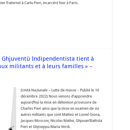
n fraternel à Carlu Pieri, incarcéré hier à Paris.
son
soutien
raternel
à
arlu
ieri,
ncarcéré
ier
à
aris »
 Ghjuventù Indipendentista tient à
ux militants et à leurs familles » –
sur
« Dans
un
(Unità Naziunale – Lutte de masse – Publié le 10
premier
décembre 2022) Nous venons d’apprendre
temps
a
aujourd’hui la mise en détention provisoire de
Ghjuventù
Charles Pieri ainsi que la mise en examen de six
Indipendentista
ient
autres militants que sont Matteo et Lionel Giona,
à
apporter
Jacques Mosconi, Nicolas Mattei, Ghjuvan’Battista
son
Pieri et Ghjiseppu Maria Verdi.
otal