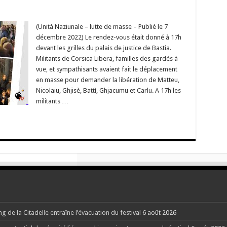
r
rsica
bera
(Unità Naziunale – lutte de masse – Publié le 7
emande
décembre 2022) Le rendez-vous était donné à 17h
bération
devant les grilles du palais de justice de Bastia.
e
Militants de Corsica Libera, familles des gardés à
Matteu,
culaiu,
vue, et sympathisants avaient fait le déplacement
jisè,
ttì,
en masse pour demander la libération de Matteu,
unellu,
Nicolaiu, Ghjisè, Battì, Ghjacumu et Carlu. A 17h les
hjacumu
militants …
rlu »
bilisations
stia
rtivechju
Corse
g de la Citadelle entraîne l’évacuation du festival
6 août 2026