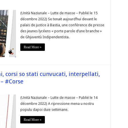
sur
 jamais
a
(Unità Naziunale – Lutte de masse – Publié le 15
jeunesse
décembre 2022) Se tenait aujourd’hui devant le
n’abandonnera
e
palais de justice à Bastia, une conférence de presse
combat
des jeunes lycéens « porte parole d’une branche »
de
a
de Ghjuventù Indipendentista.
reconnaissance
du
peuple
Read More »
corse
t
soutiendra
toujours
ceux
qui
payent
i, corsi so stati cunvucati, interpellati,
e
rix
 – #Corse
de
a
sur
utte
« Da
de
15
(Unità Naziunale – Lutte de masse – Publié le 14
ibération
à
ationale »
décembre 2022) A ripressione mena u nostru
72
–
nni,
#Corse
populu dapoi duie settimane.
itelli,
omi,
orsi
Read More »
so
tati