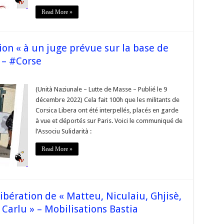
soutien
aux
Read More »
ilitants
t
à
eurs
amilles »
on « à un juge prévue sur la base de
–
#Corse
 – #Corse
r
jà
00h
(Unità Naziunale – Lutte de Masse – Publié le 9
décembre 2022) Cela fait 100h que les militants de
ne
ésentation
Corsica Libera ont été interpellés, placés en garde
à
à vue et déportés sur Paris. Voici le communiqué de
n
ge
l’Associu Sulidarità :
révue
r
Read More »
ase
e
ssiers
otalement
des »
Corse
ibération de « Matteu, Niculaiu, Ghjisè,
 Carlu » – Mobilisations Bastia