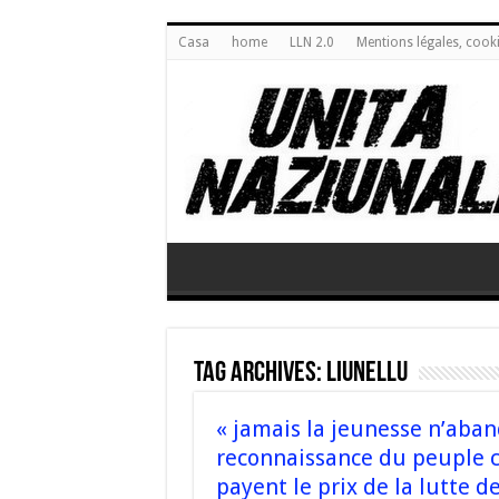
Casa
home
LLN 2.0
Mentions légales, cook
Tag Archives:
Liunellu
« jamais la jeunesse n’aba
reconnaissance du peuple c
payent le prix de la lutte d