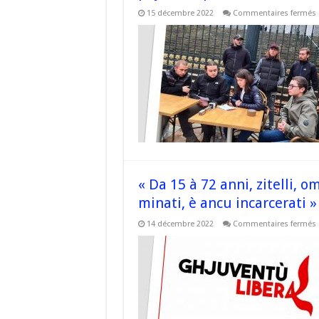
15 décembre 2022
Commentaires fermés
«
l
l
l
e
« Da 15 à 72 anni, zitelli, om
l
p
minati, è ancu incarcerati »
l
14 décembre 2022
Commentaires fermés
l
l
n
a
z
c
s