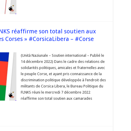
unvucati,
nterpellati,
inati,
è
ancu
ncarcerati »
–
#Corse
NKS réaffirme son total soutien aux
 Corses » #CorsicaLibera – #Corse
sur
 le
Bureau
(Unità Naziunale – Soutien international – Publié le
olitique
14 décembre 2022) Dans le cadre des relations de
du
FLNKS
solidarités politiques, amicales et fraternelles avec
éaffirme
le peuple Corse, et ayant pris connaissance de la
son
otal
discrimination politique développée à l’endroit des
soutien
aux
militants de Corsica Libera, le Bureau Politique du
camarades
FLNKS réuni le mercredi 7 décembre 2022
indépendantistes
Corses »
réaffirme son total soutien aux camarades
CorsicaLibera
–
#Corse