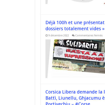
m
e
l
f
Déjà 100h et une présentati
dossiers totalement vides »
su
9 décembre 2022
Commentaires fermés
Dé
1
et
u
pr
« 
u
ju
p
su
la
b
d
do
t
vi
–
#
Corsica Libera demande la l
Battì, Liunellu, Ghjacumu è
Portivechju – #Corse