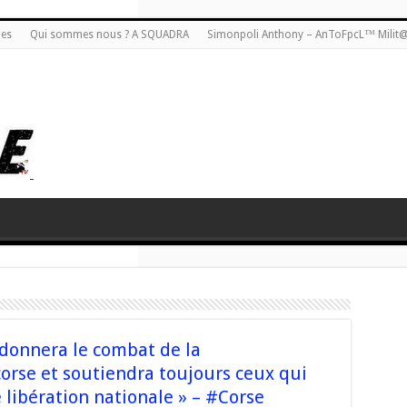
ies
Qui sommes nous ? A SQUADRA
Simonpoli Anthony – AnToFpcL™ Milit
ndonnera le combat de la
orse et soutiendra toujours ceux qui
e libération nationale » – #Corse