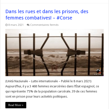
Dans les rues et dans les prisons, des
femmes combatives! – #Corse
sur
8 mars 2021
Commentaires fermés
Dans
les
rues
et
dans
les
prisons,
des
femmes
combatives!
–
#Corse
(Unità Naziunale – Lutte internationale – Publié le 8 mars 2021)
Aujourd’hui, il y a 3 468 femmes incarcérées dans l’État espagnol, ce
qui représente 7’3% de la population carcérale. 39 de ces femmes
sont en prison pour leurs activités politiques.
Read More »