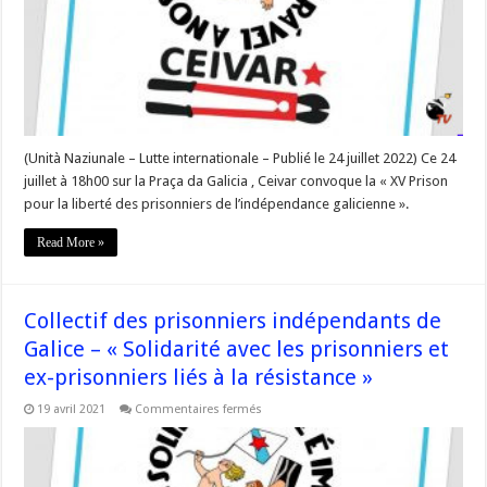
galicienne »
–
#Corse
(Unità Naziunale – Lutte internationale – Publié le 24 juillet 2022) Ce 24
juillet à 18h00 sur la Praça da Galicia , Ceivar convoque la « XV Prison
pour la liberté des prisonniers de l’indépendance galicienne ».
Read More »
Collectif des prisonniers indépendants de
Galice – « Solidarité avec les prisonniers et
ex-prisonniers liés à la résistance »
sur
19 avril 2021
Commentaires fermés
Collectif
des
prisonniers
indépendants
de