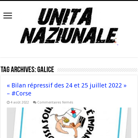
Tag Archives:
Galice
« Bilan répressif des 24 et 25 juillet 2022 »
– #Corse
sur
4 août 2022
Commentaires fermés
« Bilan
répressif
des
24
et
25
juillet
2022 »