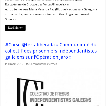
Européenne du Groupe des Verts/Alliance libre
européenne, Ana Maria Miranda Paz (Bloque Nacionalista Galego) a
sortie un drapeau corse en soutien aux élus du gouvernement
Simeoni.
Read More »
#Corse @terraliberada « Communiqué du
collectif des prisonniers indépendantistes
galiciens sur l’Opération Jaro »
sur
8 mars 2016
Commentaires fermés
#Corse
@terraliberada
« Communiqué
du
collectif
des
prisonniers
indépendantistes
galiciens
sur
l’Opération
Jaro »