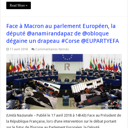
Read More »
Face à Macron au parlement Européen, la
député @anamirandapaz de @obloque
dégaine un drapeau #Corse @EUPARTYEFA
sur
17 avril 2018
Commentaires fermés
Face
à
Macron
au
parlement
Européen,
la
député
@anamirandapaz
de
@obloque
dégaine
un
drapeau
#Corse
@EUPARTYEFA
(Unità Naziunale – Publié le 17 avril 2018 à 14h43) Face au Président de
la République Française, lors d’une intervention sur le débat portant
sur le futur de l’Europe au Parlement Européen, la Député