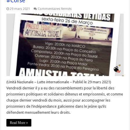
#Corse
sur
29 mars 2021
Commentaires fermés
Rassemblements
pour
la
liberté
des
prisonniers
politiques
« Amnistia
Total!
Liberdade
presas
e
presos
políticos! »
–
#Corse
(Unità Naziunale – Lutte internationale – Publié le 29 mars 2021)
Vendredi dernier il y a eu des rassemblements pour la liberté des
prisonniers politiques et solidaires détenus et emprisonnés, et comme
chaque dernier vendredi du mois, aussi pour accompagner les
prisonniers de l’indépendance galicienne dans le jeûne qu’ils
défendent mensuellement leurs droits.
Read More »