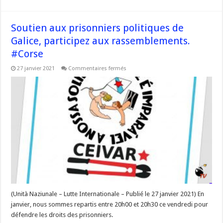
Soutien aux prisonniers politiques de
Galice, participez aux rassemblements.
#Corse
sur
27 janvier 2021
Commentaires fermés
Soutien
aux
prisonniers
politiques
de
Galice,
participez
aux
rassemblements.
#Corse
(Unità Naziunale – Lutte Internationale – Publié le 27 janvier 2021) En
janvier, nous sommes repartis entre 20h00 et 20h30 ce vendredi pour
défendre les droits des prisonniers.