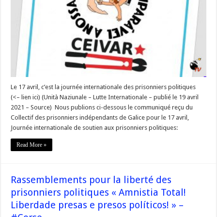
Galice
–
« Solidarité
avec
les
prisonniers
et
ex-
prisonniers
liés
à
la
résistance »
Le 17 avril, c’est la journée internationale des prisonniers politiques
(<– lien ici) (Unità Naziunale – Lutte Internationale – publié le 19 avril
2021 – Source) Nous publions ci-dessous le communiqué reçu du
Collectif des prisonniers indépendants de Galice pour le 17 avril,
Journée internationale de soutien aux prisonniers politiques:
Read More »
Rassemblements pour la liberté des
prisonniers politiques « Amnistia Total!
Liberdade presas e presos políticos! » –