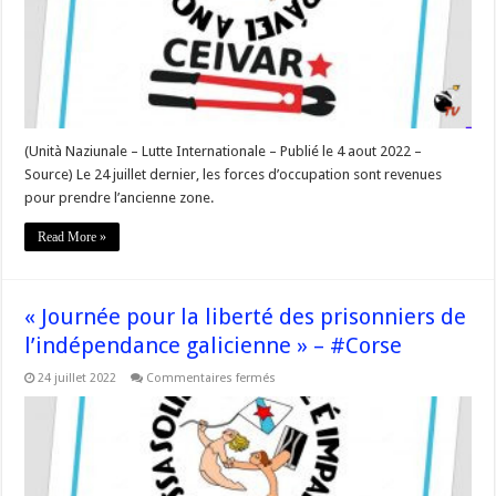
–
#Corse
(Unità Naziunale – Lutte Internationale – Publié le 4 aout 2022 –
Source) Le 24 juillet dernier, les forces d’occupation sont revenues
pour prendre l’ancienne zone.
Read More »
« Journée pour la liberté des prisonniers de
l’indépendance galicienne » – #Corse
sur
24 juillet 2022
Commentaires fermés
« Journée
pour
la
liberté
des
prisonniers
de
l’indépendance