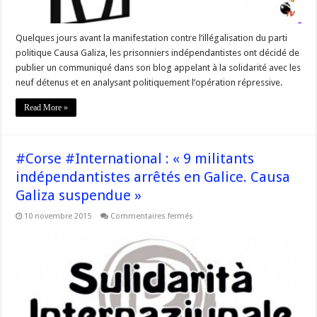
Quelques jours avant la manifestation contre l’illégalisation du parti
politique Causa Galiza, les prisonniers indépendantistes ont décidé de
publier un communiqué dans son blog appelant à la solidarité avec les
neuf détenus et en analysant politiquement l’opération répressive.
Read More »
#Corse #International : « 9 militants
indépendantistes arrêtés en Galice. Causa
Galiza suspendue »
sur
10 novembre 2015
Commentaires fermés
#Corse
#International
:
« 9
militants
indépendantistes
arrêtés
en
Galice.
Causa
Galiza