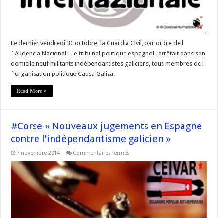
suspendue »
Le dernier vendredi 30 octobre, la Guardia Civil, par ordre de l
´Audencia Nacional – le tribunal politique espagnol- arrêtait dans son
domicile neuf militants indépendantistes galiciens, tous membres de l
´organisation politique Causa Galiza.
Read More »
#Corse « Nouveaux jugements en Espagne
contre l’indépendantisme galicien »
sur
7 novembre 2014
Commentaires fermés
#Corse
« Nouveaux
jugements
en
Espagne
contre
l’indépendantisme
galicien »