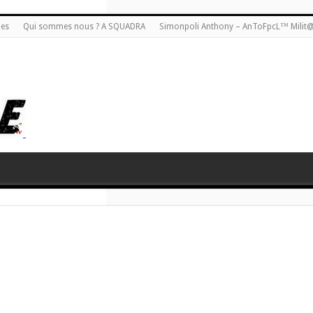
ies
Qui sommes nous ? A SQUADRA
Simonpoli Anthony – AnToFpcL™ Milit