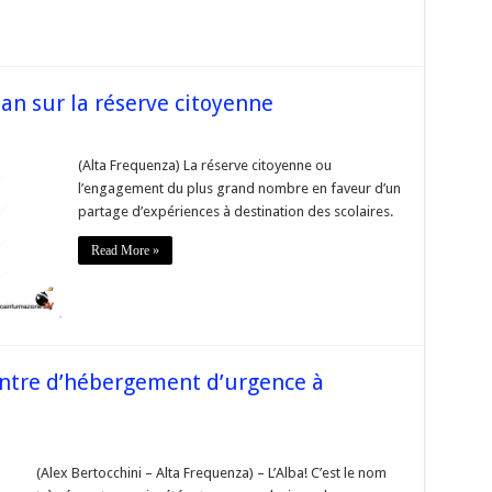
hel
at
lan sur la réserve citoyenne
orse
(Alta Frequenza) La réserve citoyenne ou
cation
l’engagement du plus grand nombre en faveur d’un
s
partage d’expériences à destination des scolaires.
n
Read More »
erve
oyenne
entre d’hébergement d’urgence à
r
corse
(Alex Bertocchini – Alta Frequenza) – L’Alba! C’est le nom
Alba,