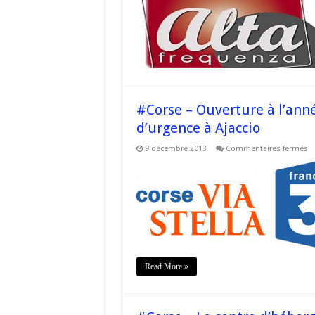
n
ce
d
d’
à
M
#Corse – Ouverture à l’an
d’urgence à Ajaccio
su
9 décembre 2013
Commentaires fermés
#
–
O
à
l’
d’
n
ce
d
d’
à
Aj
Read More »