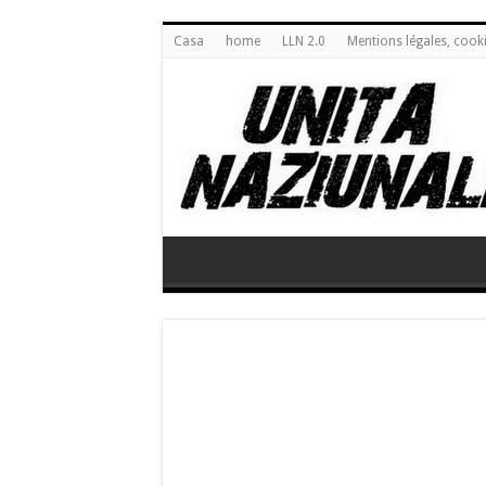
Casa
home
LLN 2.0
Mentions légales, cook