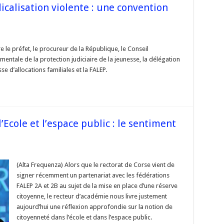
icalisation violente : une convention
sur
#Corse
–
 le préfet, le procureur de la République, le Conseil
Lutte
entale de la protection judiciaire de la jeunesse, la délégation
contre
a
se d’allocations familiales et la FALEP.
radicalisation
violente
une
convention
signée
en
Corse-
Ecole et l’espace public : le sentiment
du-
Sud
orse
(Alta Frequenza) Alors que le rectorat de Corse vient de
oyenneté
signer récemment un partenariat avec les fédérations
ns
cole
FALEP 2A et 2B au sujet de la mise en place d’une réserve
citoyenne, le recteur d’académie nous livre justement
space
lic
aujourd’hui une réflexion approfondie sur la notion de
citoyenneté dans l’école et dans l’espace public.
ntiment