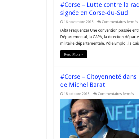
#Corse – Lutte contre la rad
signée en Corse-du-Sud
16 novembre 2015
Commentaires fermés
(Alta Frequenza) Une convention passée entre
Départemental, la CAPA, la direction départem
l
militaire départementale, Pôle Emploi, la Cais
:
Read More »
#Corse – Citoyenneté dans l’
de Michel Barat
sur
18 octobre 2015
Commentaires fermés
#C
–
Cit
da
l’E
et
l’e
pub
:
le
se