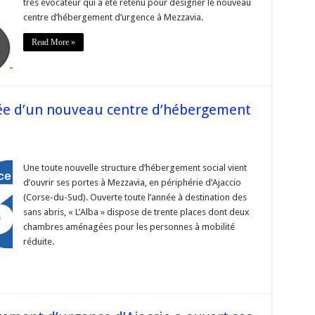
très évocateur qui a été retenu pour designer le nouveau
ouveau
ntre
centre d’hébergement d’urgence à Mezzavia.
’hébergement
urgence
Read More »
ezzavia
née d’un nouveau centre d’hébergement
r
Corse
Une toute nouvelle structure d’hébergement social vient
uverture
d’ouvrir ses portes à Mezzavia, en périphérie d’Ajaccio
année
(Corse-du-Sud). Ouverte toute l’année à destination des
un
sans abris, « L’Alba » dispose de trente places dont deux
ouveau
ntre
chambres aménagées pour les personnes à mobilité
’hébergement
urgence
réduite.
accio