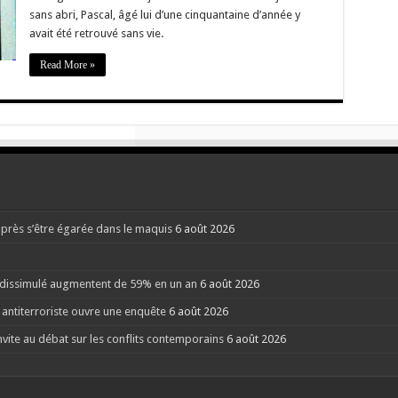
sans abri, Pascal, âgé lui d’une cinquantaine d’année y
s
avait été retrouvé sans vie.
ques
Read More »
io.
après s’être égarée dans le maquis
6 août 2026
l dissimulé augmentent de 59% en un an
6 août 2026
 antiterroriste ouvre une enquête
6 août 2026
nvite au débat sur les conflits contemporains
6 août 2026