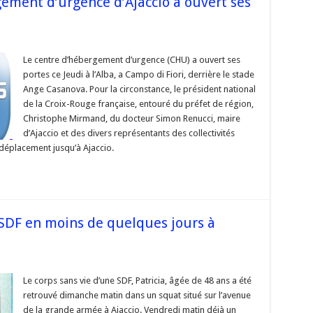
gement d’urgence d’Ajaccio a ouvert ses
r
Corse
Le centre d’hébergement d’urgence (CHU) a ouvert ses
portes ce Jeudi à l’Alba, a Campo di Fiori, derrière le stade
ntre
’hébergement
Ange Casanova. Pour la circonstance, le président national
urgence
de la Croix-Rouge française, entouré du préfet de région,
Ajaccio
Christophe Mirmand, du docteur Simon Renucci, maire
vert
es
d’Ajaccio et des divers représentants des collectivités
rtes
 déplacement jusqu’à Ajaccio.
SDF en moins de quelques jours à
se
Le corps sans vie d’une SDF, Patricia, âgée de 48 ans a été
retrouvé dimanche matin dans un squat situé sur l’avenue
nd
de la grande armée à Ajaccio. Vendredi matin déjà un