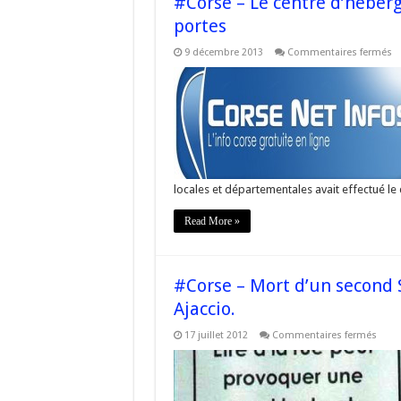
#Corse – Le centre d’héber
portes
su
9 décembre 2013
Commentaires fermés
#
–
Le
ce
d
d’
d’
a
ou
s
po
locales et départementales avait effectué le
Read More »
#Corse – Mort d’un second 
Ajaccio.
sur
17 juillet 2012
Commentaires fermés
#Cor
–
Mort
d’un
seco