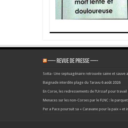
SDF
en
moin
de
quel
jours
à
Ajacc
—- REVUE DE PRESSE —-
Sotta- Une septuagénaire retrouvée saine et sauve 
Baignade interdite plage du Taravu
6 août 2026
En Corse, les redressements de l’Urssaf pour travai
Menaces sur les non-Corses par le FLNC : le parquet
Per a Pace poursuit sa « Caravane pour la paix » et i