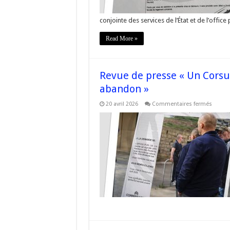
une
issue
conjointe des services de l’État et de l’office
sociale
»
Read More »
Revue de presse « Un Corsu 
abandon »
sur
20 avril 2026
Commentaires fermés
Revue
de
presse
« Un
Corsu
ùn
pò
stà
fora
:
ni
expuls
ni
aband