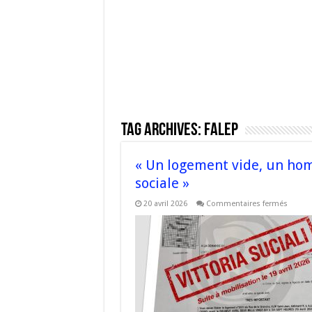
Tag Archives:
FALEP
« Un logement vide, un hom
sociale »
sur
20 avril 2026
Commentaires fermés
«
Un
logem
vide,
un
homm
à
la
rue
:
Nazio
impos