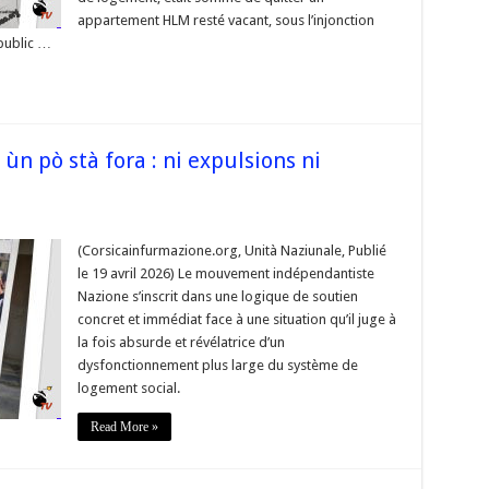
appartement HLM resté vacant, sous l’injonction
 public …
ùn pò stà fora : ni expulsions ni
(Corsicainfurmazione.org, Unità Naziunale, Publié
le 19 avril 2026) Le mouvement indépendantiste
Nazione s’inscrit dans une logique de soutien
concret et immédiat face à une situation qu’il juge à
la fois absurde et révélatrice d’un
dysfonctionnement plus large du système de
logement social.
ions
on »
Read More »