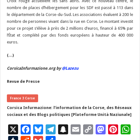
Croix rouge accueillent les sans abris. Avec ce nouveau centre, le
nombre de places d’hébergement pour les SDF est passé à 113 dans
le département de la Corse-du-Sud. Les associations évaluent à 200 le
nombre de personnes vivant dans la rue en Corse. Le montant investit
pour ce projet s’élève à près de 2 millions d’euros, financé à 65% par
l’État et complété par des fonds européens à hauteur de 400 000
euros.
(…)
CorsicaInfurmazione.org by
@Lazezu
Revue de Presse
France 3 Corse
Corsica Infurmazione: l’information de la Corse, des Réseaux
sociaux et des Blogs politiques [Plateforme Unità Naziunale]
X
F
Bl
T
S
E
C
M
Pi
W
ac
u
el
n
m
o
as
nt
h