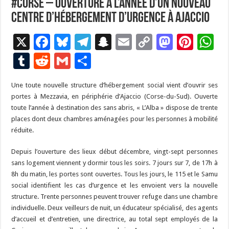
#Corse – Ouverture à l’année d’un nouveau
centre d’hébergement d’urgence à Ajaccio
X
F
Bl
T
S
E
C
M
Pi
W
ac
u
el
n
m
o
as
nt
h
T
R
G
P
e
es
e
a
ai
p
to
er
at
u
e
m
ar
Une toute nouvelle structure d’hébergement social vient d’ouvrir ses
b
ky
gr
p
l
y
d
es
s
m
d
ai
ta
portes à Mezzavia, en périphérie d’Ajaccio (Corse-du-Sud). Ouverte
o
a
c
Li
o
t
p
bl
di
l
g
toute l’année à destination des sans abris, « L’Alba » dispose de trente
o
m
h
n
n
p
places dont deux chambres aménagées pour les personnes à mobilité
r
t
er
réduite.
k
at
k
Depuis l’ouverture des lieux début décembre, vingt-sept personnes
sans logement viennent y dormir tous les soirs. 7 jours sur 7, de 17h à
8h du matin, les portes sont ouvertes. Tous les jours, le 115 et le Samu
social identifient les cas d’urgence et les envoient vers la nouvelle
structure. Trente personnes peuvent trouver refuge dans une chambre
individuelle. Deux veilleurs de nuit, un éducateur spécialisé, des agents
d’accueil et d’entretien, une directrice, au total sept employés de la