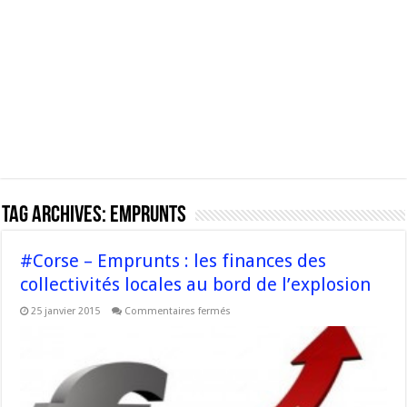
Tag Archives:
Emprunts
#Corse – Emprunts : les finances des
collectivités locales au bord de l’explosion
sur
25 janvier 2015
Commentaires fermés
#Corse
–
Emprunts
:
les
finances
des
collectivités