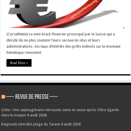
locales
au
bord
de
l’explosion
(CorseMatin) Le mini-krack financier provoqué par la Suisse qui a
décidé de ne plus soutenir l’euro secoue les élus et leurs
administrations : les taux d’intérêts des prêts indexés sur la monnaie
helvétique s’envolent
Read More »
—- REVUE DE PRESSE —-
Sotta- Une septuagénaire retrouvée saine et sauve après s’être égarée
dans le maquis
6 août 2026
Baignade interdite plage du Taravu
6 août 2026