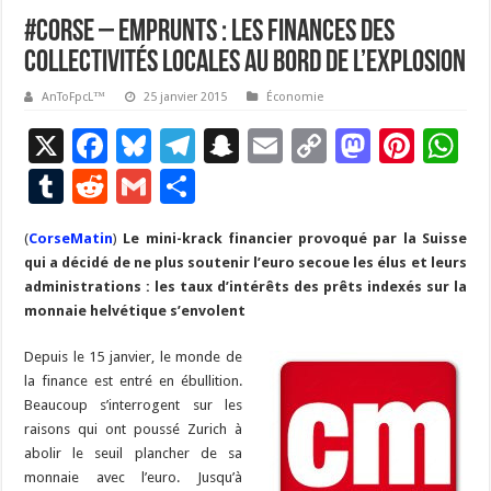
#Corse – Emprunts : les finances des
collectivités locales au bord de l’explosion
AnToFpcL™
25 janvier 2015
Économie
X
F
Bl
T
S
E
C
M
Pi
W
ac
u
el
n
m
o
as
nt
h
T
R
G
P
e
es
e
a
ai
p
to
er
at
u
e
m
ar
(
CorseMatin
b
)
Le mini-krack financier provoqué par la Suisse
ky
gr
p
l
y
d
es
s
m
d
ai
ta
qui a décidé de ne plus soutenir l’euro secoue les élus et leurs
o
a
c
Li
o
t
p
bl
di
l
g
administrations : les taux d’intérêts des prêts indexés sur la
o
m
h
n
n
p
monnaie helvétique s’envolent
r
t
er
k
at
k
Depuis le 15 janvier, le monde de
la finance est entré en ébullition.
Beaucoup s’interrogent sur les
raisons qui ont poussé Zurich à
abolir le seuil plancher de sa
monnaie avec l’euro. Jusqu’à