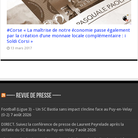
#Corse « La maîtrise de notre économie passe également
par la création d’une monnaie locale complémentaire : i
Soldi Corsi »
13 mars 2017
—- REVUE DE PRESSE —-
Football (Ligue 3) – Un SC Bastia sans impact s’incline face au Puy-en-Velay
(0-2)
7 août 2026
DIRECT. Suivez la conférence de presse de Laurent Peyrelade après la
défaite du SC Bastia face au Puy-en-Velay
7 août 2026