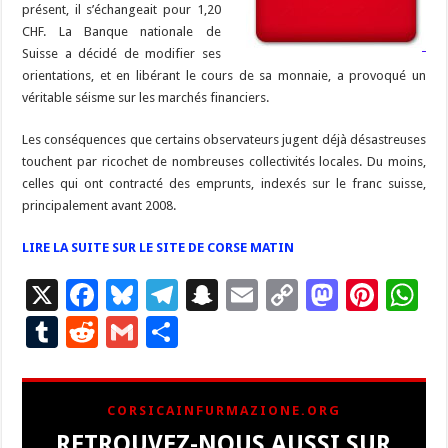
présent, il s’échangeait pour 1,20
CHF. La Banque nationale de
Suisse a décidé de modifier ses
orientations, et en libérant le cours de sa monnaie, a provoqué un
véritable séisme sur les marchés financiers.
Les conséquences que certains observateurs jugent déjà désastreuses
touchent par ricochet de nombreuses collectivités locales. Du moins,
celles qui ont contracté des emprunts, indexés sur le franc suisse,
principalement avant 2008.
LIRE LA SUITE SUR LE SITE DE CORSE MATIN
X
F
Bl
T
S
E
C
M
Pi
W
ac
u
el
n
m
o
as
nt
h
T
R
G
P
e
es
e
a
ai
p
to
er
at
u
e
m
ar
b
ky
gr
p
l
y
d
es
s
m
d
ai
ta
CORSICAINFURMAZIONE.ORG
o
a
c
Li
o
t
p
bl
di
l
g
RETROUVEZ-NOUS AUSSI SUR