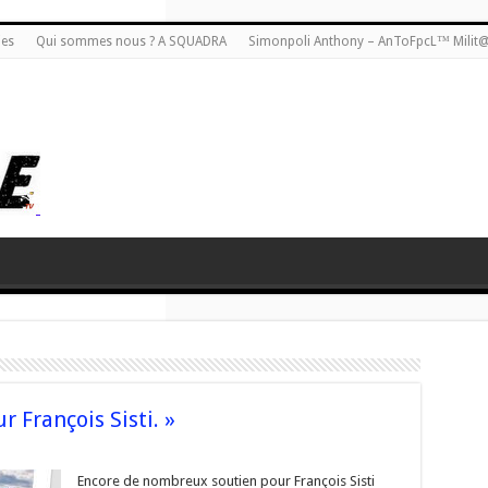
ies
Qui sommes nous ? A SQUADRA
Simonpoli Anthony – AnToFpcL™ Milit
 François Sisti. »
aux
Encore de nombreux soutien pour François Sisti