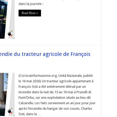
ns
dans la journée :
is
Read More »
cendie du tracteur agricole de François
ns
(Corsicainfurmazione.org, Unità Naziunale, publié
le 16 mai 2026) Un tracteur agricole appartenant à
die
François Sisti a été entièrement détruit par un
r
incendie dans la nuit du 15 au 16 mai à Prunelli di
e
Fium’Orbu, sur une exploitation située au lieu-dit
is
Calzarellu. Les faits surviennent un an jour pour jour
après l’incendie du hangar de son cousin, Charles
rbu »
Sisti, dans la …