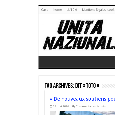
Casa
home
LLN 2.0
Mentions légales, cook
Tag Archives:
dit « Toto »
« De nouveaux soutiens pour
sur
17 mai 2026
Commentaires fermés
« De
nouve