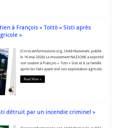
en à François « Tottò » Sisti après
gricole »
IONE
e
(Corsicainfurmazione.org, Unità Naziunale, publié
le 16 mai 2026) Le mouvement NAZIONE a exprimé
n
son soutien à François « Toto » Sisti et à sa famille
is
après les faits ayant visé son exploitation agricole.
Read More »
die
el
e »
sti détruit par un incendie criminel »
r