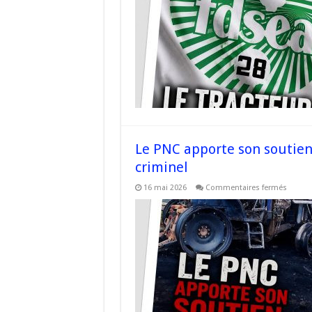
de
Franço
Sisti
détruit
par
un
incend
crimine
Le PNC apporte son soutien 
criminel
sur
16 mai 2026
Commentaires fermés
Le
PNC
apport
son
soutie
à
Tottò
Sisti
après
un
incend
crimine