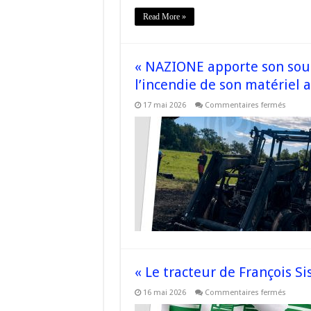
Read More »
« NAZIONE apporte son souti
l’incendie de son matériel a
sur
17 mai 2026
Commentaires fermés
« NAZ
apport
son
soutie
à
Franço
«
Tottò
»
Sisti
après
l’incen
de
son
matéri
agricol
« Le tracteur de François Si
sur
16 mai 2026
Commentaires fermés
« Le
tracteu