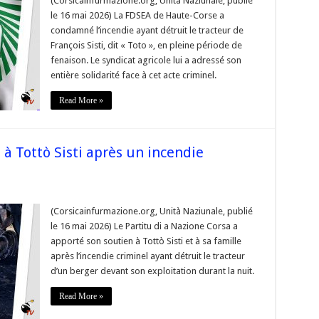
(Corsicainfurmazione.org, Unità Naziunale, publié
le 16 mai 2026) La FDSEA de Haute-Corse a
is
condamné l’incendie ayant détruit le tracteur de
François Sisti, dit « Toto », en pleine période de
fenaison. Le syndicat agricole lui a adressé son
ie
l »
entière solidarité face à cet acte criminel.
Read More »
à Tottò Sisti après un incendie
(Corsicainfurmazione.org, Unità Naziunale, publié
e
le 16 mai 2026) Le Partitu di a Nazione Corsa a
n
apporté son soutien à Tottò Sisti et à sa famille
après l’incendie criminel ayant détruit le tracteur
d’un berger devant son exploitation durant la nuit.
ie
Read More »
l