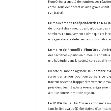
Fium’Orbu, a suscité de nombreuses réactions
corse. Tous dénoncent un acte grave visant
son travail.
Le mouvement Indépendentiste NAZI
dénonçant des « méthodes barbouzardes » da
sombres. Le mouvement estime que cet incendi
engagés dans la défense des droits nationa
Le maire de Prunelli di Fium’Orbu, Andr
des sacrifices » partis en fumée. Il appelle à
une habitude dans la société corse et affirme 
Du côté du monde agricole, la
Chambre d’A
survenu un an jour pour jour après l’incendie 
tracteur revient à frapper directement le trava
président, Jean-Baptiste Arena, a également 
attaque contre le monde paysan.
La FDSEA de Haute-Corse
a condamné avec
famille Sisti avait déjà été victime d’un ince