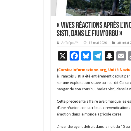
« Vives réactions après l’i
Sisti, dans le Fium’Orbu »
AnToFpcL™
17 mai 2026
attentat 
X
F
Bl
T
S
E
ac
u
el
n
(
Corsicainfurmazione.org, Unità Naziuna
e
es
e
a
a
à François Sisti a été entièrement détruit par
b
ky
gr
p
l
sur une exploitation située au lieu-dit Calzar
hangar de son cousin, Charles Sisti, dans l
o
a
c
o
m
h
Cette précédente affaire avait marqué les es
d’une réunion consacrée aux revendications a
k
at
émotion dans le monde agricole corse.
L’incendie ayant détruit dans la nuit du 15 au 