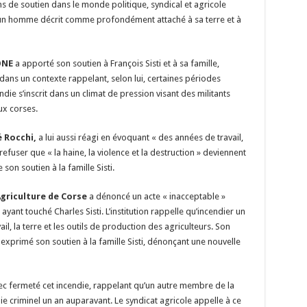
 de soutien dans le monde politique, syndical et agricole
 un homme décrit comme profondément attaché à sa terre et à
ONE
a apporté son soutien à François Sisti et à sa famille,
ns un contexte rappelant, selon lui, certaines périodes
e s’inscrit dans un climat de pression visant des militants
ux corses.
é Rocchi,
a lui aussi réagi en évoquant « des années de travail,
 refuser que « la haine, la violence et la destruction » deviennent
son soutien à la famille Sisti.
griculture de Corse
a dénoncé un acte « inacceptable »
ayant touché Charles Sisti. L’institution rappelle qu’incendier un
il, la terre et les outils de production des agriculteurs. Son
exprimé son soutien à la famille Sisti, dénonçant une nouvelle
 fermeté cet incendie, rappelant qu’un autre membre de la
ndie criminel un an auparavant. Le syndicat agricole appelle à ce