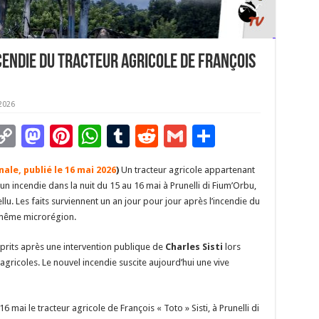
ncendie du tracteur agricole de François
2026
C
M
Pi
W
T
R
G
P
m
o
as
nt
h
u
e
m
ar
le, publié le 16 mai 2026
)
Un tracteur agricole appartenant
i
p
to
er
at
m
d
ai
ta
 un incendie dans la nuit du 15 au 16 mai à Prunelli di Fium’Orbu,
y
d
es
sA
bl
di
l
g
ellu. Les faits surviennent un an jour pour jour après l’incendie du
a même microrégion.
Li
o
t
p
r
t
er
n
n
p
prits après une intervention publique de
Charles Sisti
lors
gricoles. Le nouvel incendie suscite aujourd’hui une vive
k
16 mai le tracteur agricole de François « Toto » Sisti, à Prunelli di