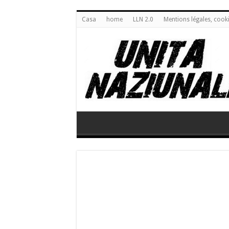
Casa
home
LLN 2.0
Mentions légales, cook