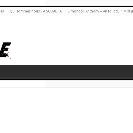
ies
Qui sommes nous ? A SQUADRA
Simonpoli Anthony – AnToFpcL™ Milit