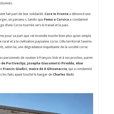
ctionnés.
t fait part de leur solidarité.
Core in Fronte
a dénoncé une
berger, un paisanu », tandis que
Femu a Corsica
a condamné
ge d’une Corse tournée vers le travail et la paix.
me pour sa part que cet incendie touche bien plus qu’un simple
rural et à la civilisation paysanne corse. L’élu territorial Saveriu
nt, selon lui, une dégradation inquiétante de la société corse.
s personnels de soutien à François Sisti et à ses proches, parmi
e de Portivechju, Josepha Giacometti Piredda, élue
ue
Francis Giudici, maire de A Ghisunaccia
, qui a condamné
 les faits ayant touché le hangar de
Charles Sisti
.