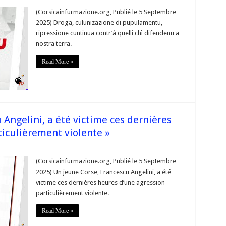
 À
(Corsicainfurmazione.org, Publié le 5 Septembre
hjama
2025) Droga, culunizazione di pupulamentu,
i
ripressione cuntinua contr’à quelli chì difendenu a
hjuventù
nostra terra.
ndipendentista,
seremu
umenica
Read More »
u
i
ettembre
re
 Angelini, a été victime ces dernières
refettura
i
ticulièrement violente »
astia »
ur
 Un
eune
(Corsicainfurmazione.org, Publié le 5 Septembre
orse,
2025) Un jeune Corse, Francescu Angelini, a été
rancescu
ngelini,
victime ces dernières heures d’une agression
particulièrement violente.
té
ictime
es
Read More »
ernières
eures
’une