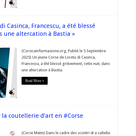
gression
articulièrement
iolente »
di Casinca, Francescu, a été blessé
s une altercation à Bastia »
ur
 Un
eune
(Corsicainfurmazione.org, Publié le 5 Septembre
orse
2025) Un jeune Corse de Loretu di Casinca,
e
oretu
Francescu, a été blessé grièvement, cette nuit, dans
i
une altercation à Bastia.
asinca,
rancescu,
Read More »
té
lessé
rièvement,
ette
uit,
ans
une
ltercation
la coutellerie d’art en #Corse
astia »
sur
s
Une
charte
(Corse Matin) Dans le cadre des scontri di a cultella