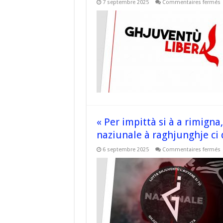
s
7 septembre 2025
Commentaires fermés
«
C
n
p
à
l
r
L
C
a
à
p
à
s
e
« Per impittà si à a rimig
naziunale à raghjunghje ci
s
6 septembre 2025
Commentaires fermés
«
i
s
à
a
r
l
d