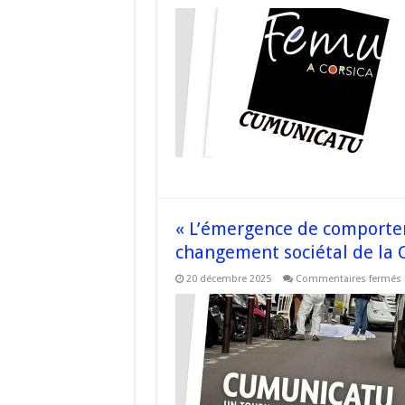
i
q
i
p
« L’émergence de comporte
changement sociétal de la 
20 décembre 2025
Commentaires fermés
s