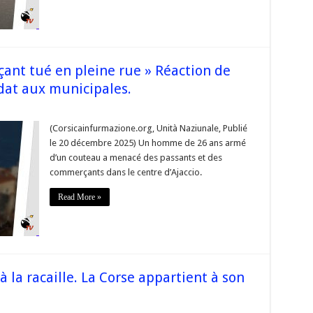
a
Corse »
ant tué en pleine rue » Réaction de
dat aux municipales.
sur
 Ajaccio
(Corsicainfurmazione.org, Unità Naziunale, Publié
un
le 20 décembre 2025) Un homme de 26 ans armé
homme
menaçant
d’un couteau a menacé des passants et des
tué
commerçants dans le centre d’Ajaccio.
en
leine
ue »
Read More »
Réaction
de
ean-
aul
arrolaggi
candidat
aux
municipales.
à la racaille. La Corse appartient à son