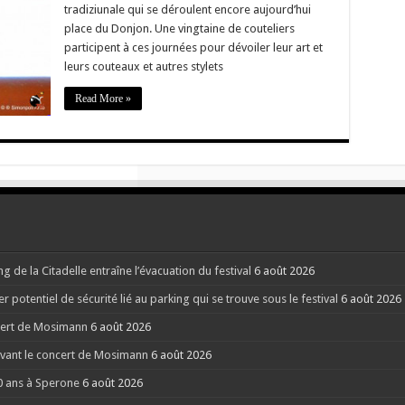
pour
tradiziunale qui se déroulent encore aujourd’hui
pérenniser
la
place du Donjon. Une vingtaine de couteliers
coutellerie
participent à ces journées pour dévoiler leur art et
d’art
en
leurs couteaux et autres stylets
#Corse
Read More »
g de la Citadelle entraîne l’évacuation du festival
6 août 2026
potentiel de sécurité lié au parking qui se trouve sous le festival
6 août 2026
ncert de Mosimann
6 août 2026
 avant le concert de Mosimann
6 août 2026
40 ans à Sperone
6 août 2026