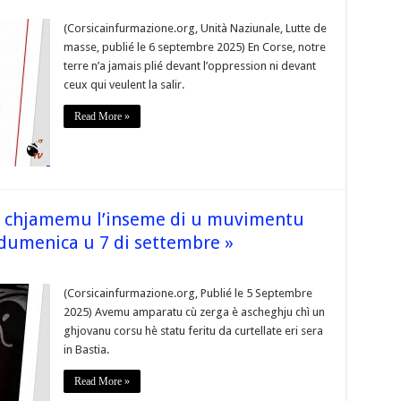
ur
 La
orse
(Corsicainfurmazione.org, Unità Naziunale, Lutte de
’appartient
masse, publié le 6 septembre 2025) En Corse, notre
as
terre n’a jamais plié devant l’oppression ni devant
a
ceux qui veulent la salir.
acaille.
a
orse
Read More »
ppartient
son
euple,
es
nfants »
na, chjamemu l’inseme di u muvimentu
 dumenica u 7 di settembre »
ur
 Per
mpittà
(Corsicainfurmazione.org, Publié le 5 Septembre
i
2025) Avemu amparatu cù zerga è ascheghju chì un
ghjovanu corsu hè statu feritu da curtellate eri sera
imigna,
in Bastia.
chjamemu
’inseme
i
Read More »
u
muvimentu