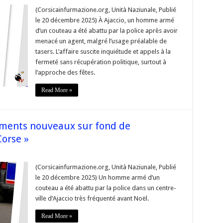
« Ces
comportements
(Corsicainfurmazione.org, Unità Naziunale, Publié
nterpellent
le 20 décembre 2025) À Ajaccio, un homme armé
autant
u’ils
d’un couteau a été abattu par la police après avoir
nquiètent
menacé un agent, malgré l’usage préalable de
dans
notre
tasers. L’affaire suscite inquiétude et appels à la
ays »
fermeté sans récupération politique, surtout à
l’approche des fêtes.
Read More »
ments nouveaux sur fond de
Corse »
sur
« L’émergence
de
(Corsicainfurmazione.org, Unità Naziunale, Publié
comportements
le 20 décembre 2025) Un homme armé d’un
nouveaux
sur
couteau a été abattu par la police dans un centre-
fond
ville d’Ajaccio très fréquenté avant Noël.
de
changement
ociétal
Read More »
de