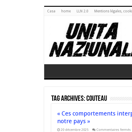
Casa
home
LLN 2.0
Mentions légales, cook
Tag Archives:
couteau
« Ces comportements interp
notre pays »
20 décembre 2025
Commentaires fermés