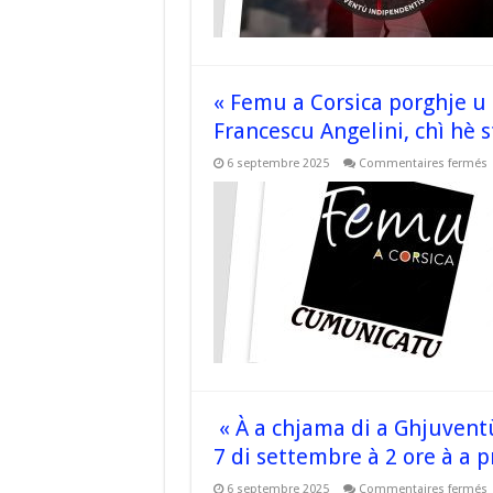
n
à
r
c
d
7
« Femu a Corsica porghje u
d
s
Francescu Angelini, chì hè s
s
6 septembre 2025
Commentaires fermés
«
a
C
p
s
s
t
à
g
F
A
c
h
s
f
i
« À a chjama di a Ghjuven
B
i
7 di settembre à 2 ore à a p
n
s
6 septembre 2025
Commentaires fermés