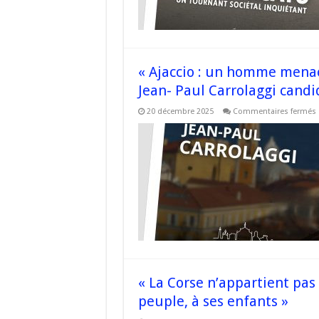
l
« Ajaccio : un homme menaç
Jean- Paul Carrolaggi candi
20 décembre 2025
Commentaires fermés
«
:
p
r
J
P
C
« La Corse n’appartient pas 
peuple, à ses enfants »