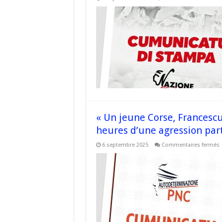
«
a
c
d
a
G
I
d
7
d
s
à
2
o
à
a
« Un jeune Corse, Francescu
p
d
heures d’une agression par
B
s
6 septembre 2025
Commentaires fermés
«
j
C
F
A
a
é
v
c
d
h
d