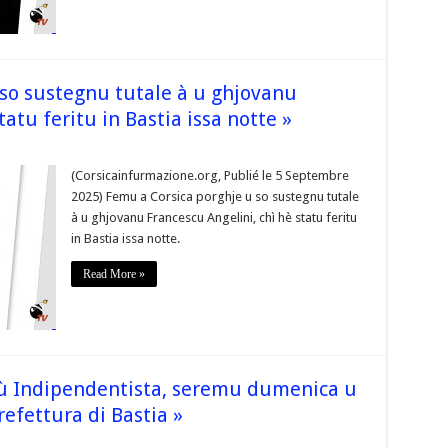
aziunale
aghjunghje
i
umenica
u
 so sustegnu tutale à u ghjovanu
i
ettembre »
tatu feritu in Bastia issa notte »
ur
 Femu
(Corsicainfurmazione.org, Publié le 5 Septembre
orsica
2025) Femu a Corsica porghje u so sustegnu tutale
orghje
u
à u ghjovanu Francescu Angelini, chì hè statu feritu
o
in Bastia issa notte.
ustegnu
utale
Read More »
u
hjovanu
rancescu
ngelini,
hì
è
tatu
eritu
n
tù Indipendentista, seremu dumenica u
astia
ssa
refettura di Bastia »
otte »
ur