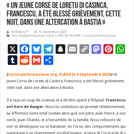
« Un jeune Corse de Loretu di Casinca,
Francescu, a été blessé grièvement, cette
nuit, dans une altercation à Bastia »
AnToFpcL™
6 septembre 2025
Bloc Indépendantiste 2024
,
CORE IN FRONTE
,
Corsica Infurmazione
X
F
Bl
T
S
E
C
M
Pi
W
ac
u
el
n
m
o
as
nt
h
T
R
G
P
e
es
e
a
ai
p
to
er
at
u
e
m
ar
(
Corsicainfurmazione.org, Publié le 5 Septembre 2025
b
ky
gr
p
l
y
d
)
Un
es
s
m
d
ai
ta
jeune Corse de Loretu di Casinca, Francescu, a été blessé grièvement,
o
a
c
Li
o
t
p
bl
di
l
g
cette nuit, dans une altercation à Bastia.
o
m
h
n
n
p
r
t
er
Il a reçu un coup de couteau et a dû être opéré à l’hôpital.
Francescu
k
at
k
est hors de danger.
Nous lui souhaitons un prompt rétablissement,
lui affirmons notre total soutien ainsi qu’à son père, Jean-Pierre, à son
oncle, Jean-Charles, et à l’ensemble de la famille. Nous refusons de
voir se développer ou se banaliser, en Corse, des comportements qui
participent à un changement sociétal majeur. A terra di Corsica hè di u