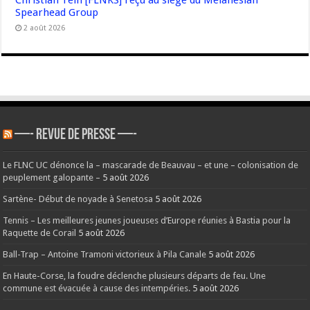
Christian Tein [FLNKS] reçu au siège du Melanesian
Spearhead Group
2 août 2026
—- REVUE DE PRESSE —-
Le FLNC UC dénonce la – mascarade de Beauvau – et une – colonisation de
peuplement galopante –
5 août 2026
Sartène- Début de noyade à Senetosa
5 août 2026
Tennis – Les meilleures jeunes joueuses d’Europe réunies à Bastia pour la
Raquette de Corail
5 août 2026
Ball-Trap – Antoine Tramoni victorieux à Pila Canale
5 août 2026
En Haute-Corse, la foudre déclenche plusieurs départs de feu. Une
commune est évacuée à cause des intempéries.
5 août 2026