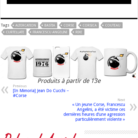
Tags
ALTERCATION
BASTIA
CORSE
CORSICA
COUTEAU
CURTELLATE
FRANCESCU ANGELINI
RIXE
Produits à partir de 13e
Previous
[In Mimoria] Jean Do Cucchi –
#Corse
Next
« Un jeune Corse, Francescu
Angelini, a été victime ces
dernières heures d’une agression
particulièrement violente »