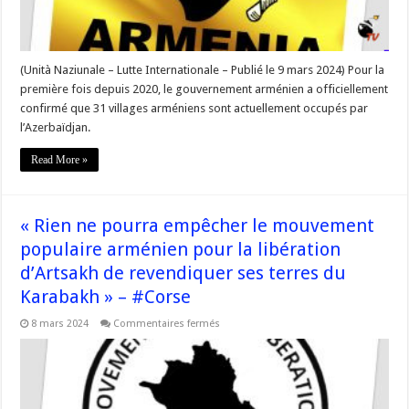
par
l’Azerbaïdjan »
–
#Corse
(Unità Naziunale – Lutte Internationale – Publié le 9 mars 2024) Pour la
première fois depuis 2020, le gouvernement arménien a officiellement
confirmé que 31 villages arméniens sont actuellement occupés par
l’Azerbaïdjan.
Read More »
« Rien ne pourra empêcher le mouvement
populaire arménien pour la libération
d’Artsakh de revendiquer ses terres du
Karabakh » – #Corse
sur
8 mars 2024
Commentaires fermés
« Rien
ne
pourra
empêcher
le
mouvement
populaire