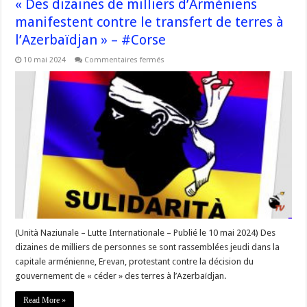
« Des dizaines de milliers d’Arméniens
manifestent contre le transfert de terres à
l’Azerbaïdjan » – #Corse
sur
10 mai 2024
Commentaires fermés
« Des
dizaines
de
milliers
d’Arméniens
manifestent
contre
le
transfert
de
terres
à
l’Azerbaïdjan »
–
#Corse
(Unità Naziunale – Lutte Internationale – Publié le 10 mai 2024) Des
dizaines de milliers de personnes se sont rassemblées jeudi dans la
capitale arménienne, Erevan, protestant contre la décision du
gouvernement de « céder » des terres à l’Azerbaïdjan.
Read More »