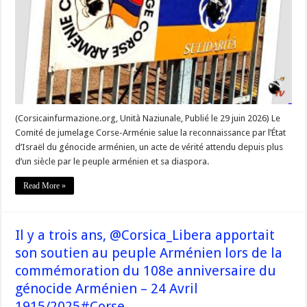
un
acte
de
vérité,
selon
le
Comité
de
jumelage
Corse-
Arménie »
(Corsicainfurmazione.org, Unità Naziunale, Publié le 29 juin 2026) Le
Comité de jumelage Corse-Arménie salue la reconnaissance par l’État
d’Israël du génocide arménien, un acte de vérité attendu depuis plus
d’un siècle par le peuple arménien et sa diaspora.
Read More »
Il y a trois ans, @Corsica_Libera apportait
son soutien au peuple Arménien lors de la
commémoration du 108e anniversaire du
génocide Arménien – 24 Avril
1915/2025#Corse