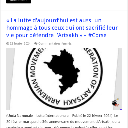
« La lutte d’aujourd’hui est aussi un
hommage à tous ceux qui ont sacrifié leur
vie pour défendre l’Artsakh » – #Corse
sur
22 février 2024
Commentaires fermés
« La
lutte
d’aujourd’hui
est
aussi
un
hommage
à
tous
ceux
qui
ont
sacrifié
leur
vie
pour
défendre
l’Artsakh »
–
(Unità Naziunale – Lutte Internationale – Publié le 22 février 2024) Le
#Corse
20 février marquait le 36e anniversaire du mouvement d’Artsakh, qui a
symbolisé pendant plusieurs décennies la volonté collective et les