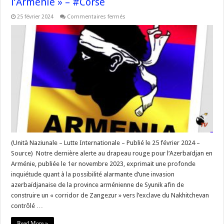
l’Arménie » – #Corse
sur
25 février 2024
Commentaires fermés
« Alerte
rouge
sur
l’Azerbaïdjan
contre
l’Arménie »
–
#Corse
(Unità Naziunale – Lutte Internationale – Publié le 25 février 2024 –
Source) Notre dernière alerte au drapeau rouge pour l’Azerbaïdjan en
Arménie, publiée le 1er novembre 2023, exprimait une profonde
inquiétude quant à la possibilité alarmante d’une invasion
azerbaïdjanaise de la province arménienne de Syunik afin de
construire un « corridor de Zangezur » vers l’exclave du Nakhitchevan
contrôlé …
Read More »