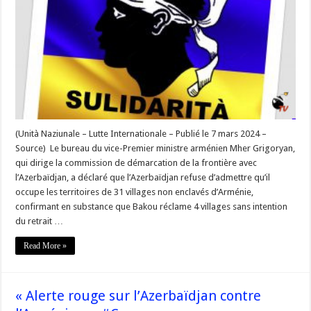
occupe
les
territoires
de
31
villages
non
enclavés
d’Arménie »
–
#Corse
(Unità Naziunale – Lutte Internationale – Publié le 7 mars 2024 –
Source) Le bureau du vice-Premier ministre arménien Mher Grigoryan,
qui dirige la commission de démarcation de la frontière avec
l’Azerbaïdjan, a déclaré que l’Azerbaïdjan refuse d’admettre qu’il
occupe les territoires de 31 villages non enclavés d’Arménie,
confirmant en substance que Bakou réclame 4 villages sans intention
du retrait …
Read More »
« Alerte rouge sur l’Azerbaïdjan contre