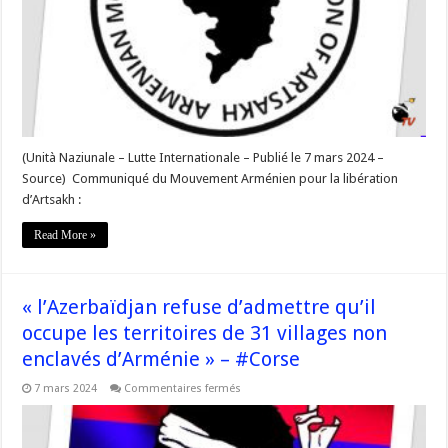
arménien
pour
la
libération
d’Artsakh
de
revendiquer
ses
terres
du
Karabakh »
–
(Unità Naziunale – Lutte Internationale – Publié le 7 mars 2024 –
#Corse
Source) Communiqué du Mouvement Arménien pour la libération
d’Artsakh :
Read More »
« l’Azerbaïdjan refuse d’admettre qu’il
occupe les territoires de 31 villages non
enclavés d’Arménie » – #Corse
sur
7 mars 2024
Commentaires fermés
« l’Azerbaïdjan
refuse
d’admettre
qu’il