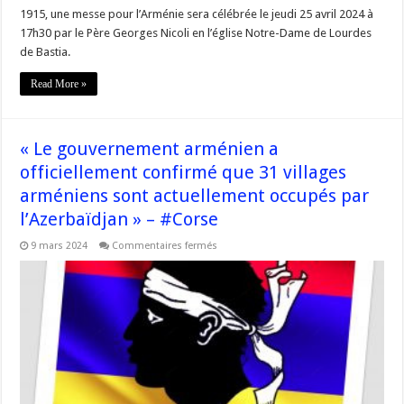
1915, une messe pour l’Arménie sera célébrée le jeudi 25 avril 2024 à
17h30 par le Père Georges Nicoli en l’église Notre-Dame de Lourdes
de Bastia.
Read More »
« Le gouvernement arménien a
officiellement confirmé que 31 villages
arméniens sont actuellement occupés par
l’Azerbaïdjan » – #Corse
sur
9 mars 2024
Commentaires fermés
« Le
gouvernement
arménien
a
officiellement
confirmé
que
31
villages
arméniens
sont
actuellement
occupés