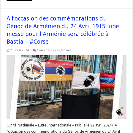
A l’occasion des commémorations du
Génocide Arménien du 24 Avril 1915, une
messe pour l’Arménie sera célébrée à
Bastia – #Corse
sur
23 avril 2024
Commentaires fermés
A
l’occasion
des
commémorations
du
Génocide
Arménien
du
24
Avril
1915,
une
messe
pour
l’Arménie
sera
célébrée
à
Bastia
(Unità Naziunale – Lutte Internationale – Publié le 22 avril 2024) A
–
l’occasion des commémorations du Génocide Arménien du 24 Avril
#Corse