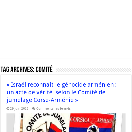
Tag Archives:
comité
« Israël reconnaît le génocide arménien :
un acte de vérité, selon le Comité de
jumelage Corse-Arménie »
sur
29 juin 2026
Commentaires fermés
« Israël
reconnaît
le
génocide
arménien
: