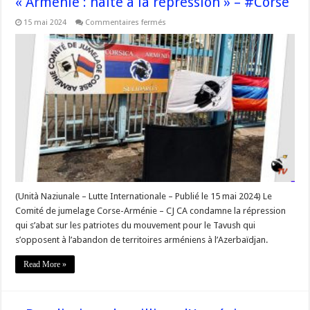
« Arménie : halte à la répression » – #Corse
sur
15 mai 2024
Commentaires fermés
« Arménie
:
halte
à
la
répression »
–
#Corse
(Unità Naziunale – Lutte Internationale – Publié le 15 mai 2024) Le
Comité de jumelage Corse-Arménie – CJ CA condamne la répression
qui s’abat sur les patriotes du mouvement pour le Tavush qui
s’opposent à l’abandon de territoires arméniens à l’Azerbaïdjan.
Read More »