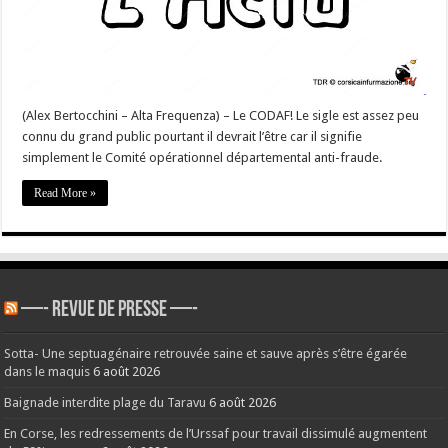
la
fraude
en
#Corse-
du-
Sud
(Alex Bertocchini – Alta Frequenza) – Le CODAF! Le sigle est assez peu
connu du grand public pourtant il devrait l’être car il signifie
simplement le Comité opérationnel départemental anti-fraude.
Read More »
—- REVUE DE PRESSE —-
Sotta- Une septuagénaire retrouvée saine et sauve après s’être égarée
dans le maquis
6 août 2026
Baignade interdite plage du Taravu
6 août 2026
En Corse, les redressements de l’Urssaf pour travail dissimulé augmentent