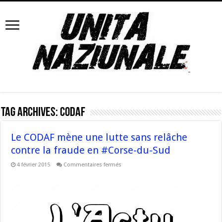
Tag Archives:
CODAF
Le CODAF mène une lutte sans relâche
contre la fraude en #Corse-du-Sud
sur
4 février 2015
Commentaires fermés
Le
CODAF
mène
une
lutte
sans
relâche
contre