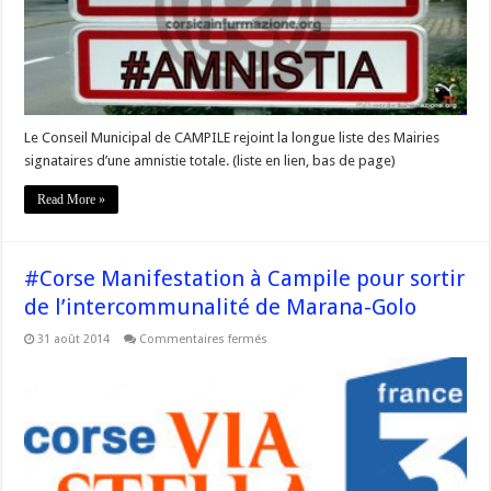
l’Amnistie
Le Conseil Municipal de CAMPILE rejoint la longue liste des Mairies
signataires d’une amnistie totale. (liste en lien, bas de page)
Read More »
#Corse Manifestation à Campile pour sortir
de l’intercommunalité de Marana-Golo
sur
31 août 2014
Commentaires fermés
#Corse
Manifestation
à
Campile
pour
sortir
de
l’intercommunalité
de
Marana-