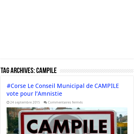
Tag Archives:
Campile
#Corse Le Conseil Municipal de CAMPILE
vote pour l’Amnistie
sur
24 septembre 2015
Commentaires fermés
#Corse
Le
Conseil
Municipal
de
CAMPILE
vote
pour