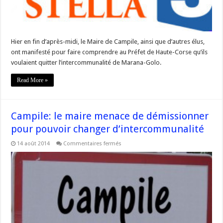
Golo
Hier en fin d’après-midi, le Maire de Campile, ainsi que d’autres élus,
ont manifesté pour faire comprendre au Préfet de Haute-Corse qu’ils
voulaient quitter l’intercommunalité de Marana-Golo.
Read More »
Campile: le maire menace de démissionner
pour pouvoir changer d’intercommunalité
sur
14 août 2014
Commentaires fermés
Campile:
le
maire
menace
de
démissionner
pour
pouvoir
changer
d’intercommunalité