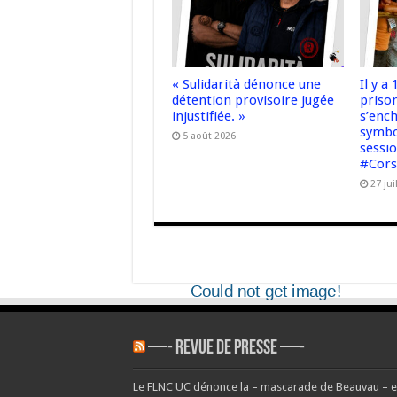
« Sulidarità dénonce une
Il y a
détention provisoire jugée
prison
injustifiée. »
s’enc
symbo
5 août 2026
sessi
#Cor
27 jui
—- REVUE DE PRESSE —-
Le FLNC UC dénonce la – mascarade de Beauvau – et