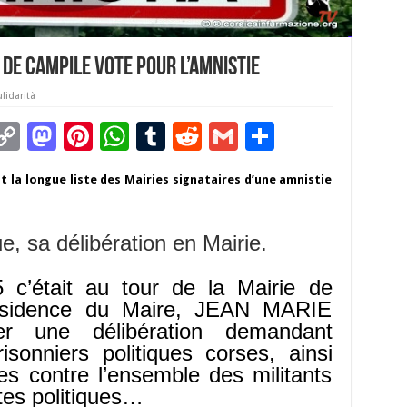
 de CAMPILE vote pour l’Amnistie
lidarità
C
M
Pi
W
T
R
G
P
m
o
as
nt
h
u
e
m
ar
t la longue liste des Mairies signataires d’une amnistie
i
p
to
er
at
m
d
ai
ta
y
d
es
sA
bl
di
l
g
, sa délibération en Mairie.
Li
o
t
p
r
t
er
n
n
p
c’était au tour de la Mairie de
k
sidence du Maire, JEAN MARIE
r une délibération demandant
risonniers politiques corses, ainsi
tes contre l’ensemble des militants
tes politiques…