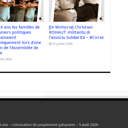
 16 ans les familles de
[In Mimoria] Christian
niers politiques
ROHAUT militantu di
hainaient
l’associu Sulidarità – #Corse
liquement lors d’une
23 juillet 2026
on de l’Assemblée de
se
llet 2026
 une – colonisation de peuplement galopante –
5 août 2026