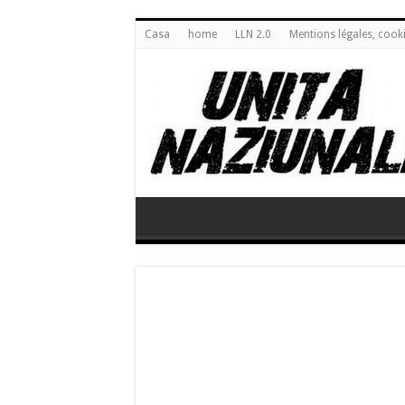
Casa
home
LLN 2.0
Mentions légales, cook