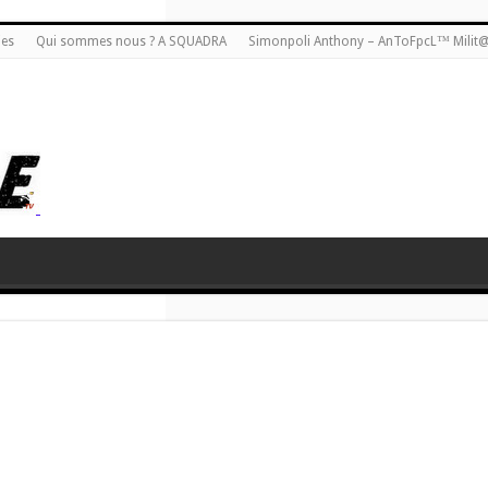
ies
Qui sommes nous ? A SQUADRA
Simonpoli Anthony – AnToFpcL™ Milit