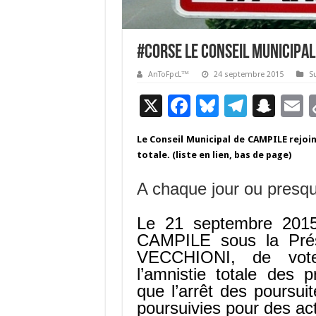
#Corse Le Conseil Municipal
AnToFpcL™
24 septembre 2015
Su
X
F
Bl
T
S
E
ac
u
el
n
Le Conseil Municipal de CAMPILE rejoin
e
es
e
a
a
totale. (liste en lien, bas de page)
b
ky
gr
p
l
A chaque jour ou presque
o
a
c
o
m
h
Le 21 septembre 2015 
k
at
CAMPILE sous la Pré
VECCHIONI, de vote
l’amnistie totale des p
que l’arrêt des poursui
poursuivies pour des ac