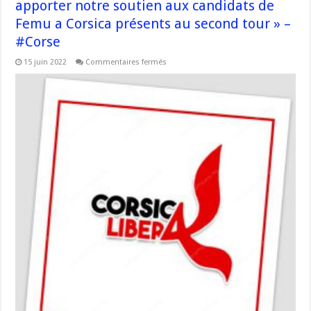
apporter notre soutien aux candidats de
Femu a Corsica présents au second tour » –
#Corse
sur
15 juin 2022
Commentaires fermés
« cette
situation
ne
peut
conduire
à
apporter
notre
soutien
aux
candidats
de
Femu
a
Corsica
présents
au
second
tour »
–
#Corse