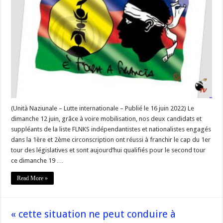
construire
ensemble
l’accès
du
pays
à
sa
pleine
souveraineté »
–
#Corse
(Unità Naziunale – Lutte internationale – Publié le 16 juin 2022) Le
dimanche 12 juin, grâce à voire mobilisation, nos deux candidats et
suppléants de la liste FLNKS indépendantistes et nationalistes engagés
dans la 1ère et 2ème circonscription ont réussi à franchir le cap du 1er
tour des législatives et sont aujourd’hui qualifiés pour le second tour
ce dimanche 19 …
Read More »
« cette situation ne peut conduire à