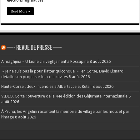
élections législatives.
Read More »
—- REVUE DE PRESSE —-
A màghjina – U Lione chì veghja nant’à Roccapina
8 août 2026
» Je ne suis pas là pour flatter quiconque » : en Corse, David Lisnard
détaille son projet sur les collectivités
8 août 2026
Haute-Corse : deux incendies à Albertacce et Rutali
8 août 2026
VIDÉO. Corte : ouverture de la 44e édition des Ghjurnate internaziunale
8
août 2026
À Prunu, les Angelini racontent la mémoire du village par les mots et par
l’image
8 août 2026