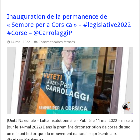
Inauguration de la permanence de
« Sempre per a Corsica » – #legislative2022
#Corse – @CarrolaggiP
sur
14 mai 2022
Commentaires fermés
Inauguration
de
la
permanence
de
« Sempre
per
a
Corsica »
–
#legislative2022
#Corse
–
@CarrolaggiP
(Unità Naziunale – Lutte institutionnelle – Publié le 11 mai 2022 – mise à
jour le 14 mai 2022) Dans la première circonscription de corse du sud,
un militant historique du mouvement national se présente aux