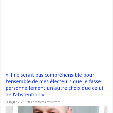
« il ne serait pas compréhensible pour
l’ensemble de mes électeurs que je fasse
personnellement un autre choix que celui
de l’abstention »
sur
16 juin 2022
Commentaires fermés
« il
ne
serait