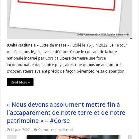
(Unità Naziunale – Lutte de masse – Publié le 15 juin 2022) Le 1e tour
des élections législatives a démontré que le courant de la lutte
nationale incarné par Corsica Libera demeure une force
incontournable dans notre pays, alors que depuis un an nombre
d’observateurs avaient prédit de façon péremptoire sa disparition.
Read More »
« Nous devons absolument mettre fin à
l’accaparement de notre terre et de notre
patrimoine » – #Corse
sur
10 juin 2022
Commentaires fermés
« Nous
devons