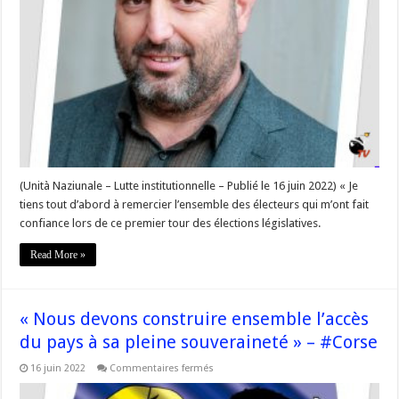
pas
compréhensible
pour
l’ensemble
de
mes
électeurs
que
je
fasse
personnellement
un
autre
choix
que
celui
(Unità Naziunale – Lutte institutionnelle – Publié le 16 juin 2022) « Je
de
tiens tout d’abord à remercier l’ensemble des électeurs qui m’ont fait
l’abstention »
confiance lors de ce premier tour des élections législatives.
Read More »
« Nous devons construire ensemble l’accès
du pays à sa pleine souveraineté » – #Corse
sur
16 juin 2022
Commentaires fermés
« Nous
devons