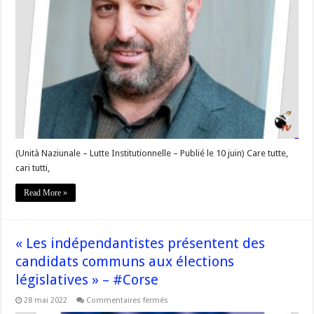
in
Pariggi
e
nostre
voce
campagnole »
–
#Corse
(Unità Naziunale – Lutte Institutionnelle – Publié le 10 juin) Care tutte,
cari tutti,
Read More »
« Les indépendantistes présentent des
candidats communs aux élections
législatives » – #Corse
sur
28 mai 2022
Commentaires fermés
« Les