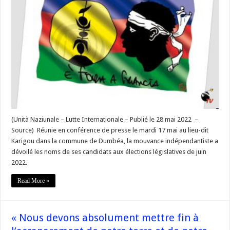
indépendantistes
présentent
des
candidats
communs
aux
élections
législatives »
–
#Corse
(Unità Naziunale – Lutte Internationale – Publié le 28 mai 2022 –
Source) Réunie en conférence de presse le mardi 17 mai au lieu-dit
Karigou dans la commune de Dumbéa, la mouvance indépendantiste a
dévoilé les noms de ses candidats aux élections législatives de juin
2022.
Read More »
« Nous devons absolument mettre fin à