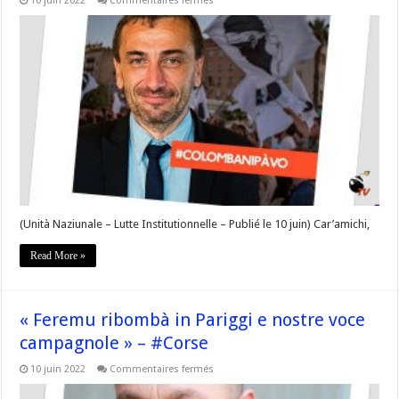
10 juin 2022
Commentaires fermés
« Allora
s’è
vò
ne
vuleti
di
più,
pà
vò,
pà
i
Corsi,
strappemi
issa
vittoria! »
–
#Corse
(Unità Naziunale – Lutte Institutionnelle – Publié le 10 juin) Car’amichi,
Read More »
« Feremu ribombà in Pariggi e nostre voce
campagnole » – #Corse
sur
10 juin 2022
Commentaires fermés
« Feremu
ribombà