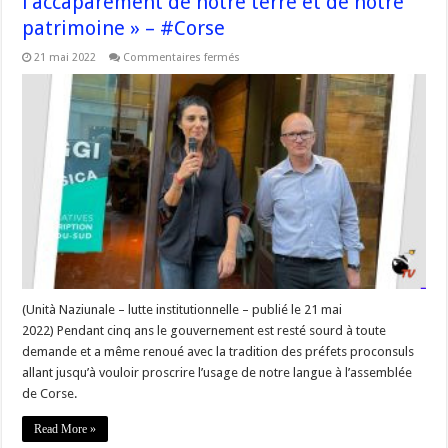
l’accaparement de notre terre et de notre
patrimoine » – #Corse
sur
21 mai 2022
Commentaires fermés
« Nous
devons
absolument
mettre
fin
à
l’accaparement
de
notre
terre
et
de
notre
patrimoine »
–
#Corse
(Unità Naziunale – lutte institutionnelle – publié le 21 mai
2022) Pendant cinq ans le gouvernement est resté sourd à toute
demande et a même renoué avec la tradition des préfets proconsuls
allant jusqu’à vouloir proscrire l’usage de notre langue à l’assemblée
de Corse.
Read More »