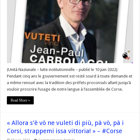
absolument
mettre
fin
à
l’accaparement
de
notre
terre
et
de
notre
patrimoine »
–
#Corse
(Unità Naziunale – lutte institutionnelle – publié le 10 juin 2022)
Pendant cinq ans le gouvernement est resté sourd à toute demande et
a même renoué avec la tradition des préfets proconsuls allant jusqu’à
vouloir proscrire l’usage de notre langue à l’assemblée de Corse.
Read More »
« Allora s’è vò ne vuleti di più, pà vò, pà i
Corsi, strappemi issa vittoria! » – #Corse
sur