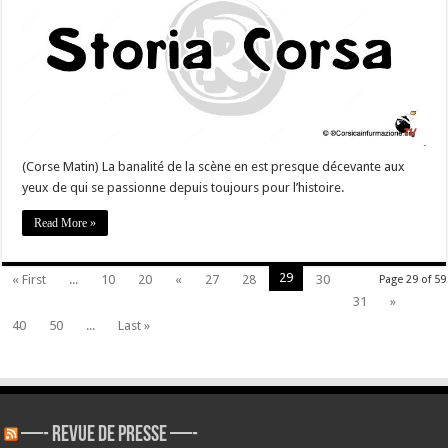
révélations
sur
le
bagne
de
la
Légion
à
Corte
(Corse Matin) La banalité de la scène en est presque décevante aux
yeux de qui se passionne depuis toujours pour l’histoire.
Read More »
29
« First
...
10
20
«
27
28
30
Page 29 of 59
31
»
40
50
...
Last »
—- REVUE DE PRESSE —-