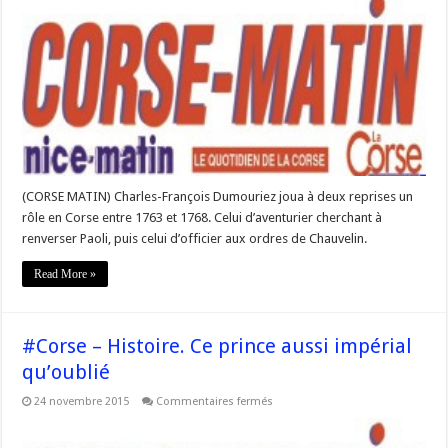
« lorsque
le
Général
Dumouriez
rêvait
de
fonder
une
« république
corse » »
(CORSE MATIN) Charles-François Dumouriez joua à deux reprises un
rôle en Corse entre 1763 et 1768. Celui d’aventurier cherchant à
renverser Paoli, puis celui d’officier aux ordres de Chauvelin.
Read More »
#Corse – Histoire. Ce prince aussi impérial
qu’oublié
sur
24 novembre 2015
Commentaires fermés
#Corse
–
Histoire.