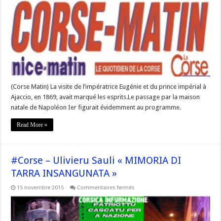
Ce
prince
aussi
impérial
qu’oublié
(Corse Matin) La visite de l’impératrice Eugénie et du prince impérial à
Ajaccio, en 1869, avait marqué les esprits.Le passage par la maison
natale de Napoléon Ier figurait évidemment au programme.
Read More »
#Corse – Ulivieru Sauli « MIMORIA DI
TARRA INSANGUNATA »
sur
15 novembre 2015
Commentaires fermés
#Corse
–
Ulivieru
Sauli
« MIMORIA