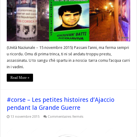
DI
TARRA
INSANGUNATA »
(Unità Naziunale – 15 novembre 2015) Passani l’anni, ma ferma sempri
u ricordu. Omu di prima trinca, ti ni sé andatu troppu prestu,
assassinatu. U to sangu s’hè spartu in a noscia tarra comu l’acqua curri
in i vadini.
Read More »
#corse – Les petites histoires d’Ajaccio
pendant la Grande Guerre
sur
13 novembre 2015
Commentaires fermés
#corse
–
Les
petites
histoires