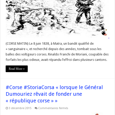
Un
pocu
di
storia,
aujourd’hui
le
récit
de
la
mort
du
bandit
Franchi »
(CORSE MATIN) Le 8 juin 1838, à Matra, un bandit qualifié de
« sanguinaire », et recherché depuis des années, tombait sous les
balles des voltigeurs corses. Rinaldo Franchi de Moriani, coupable des
forfaits les plus odieux, avait répandu l’effroi dans plusieurs cantons.
Read More »
#Corse #StoriaCorsa « lorsque le Général
Dumouriez rêvait de fonder une
« république corse » »
sur
3 décembre 2015
Commentaires fermés
#Corse
#StoriaCorsa