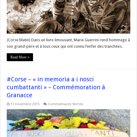
la
Grande
Guerre
(Corse Matin) Dans un livre émouvant, Marie Guerrini rend hommage à
son grand-père et à tous ceux qui ont connu l’enfer des tranchées.
Read More »
#Corse – « in memoria a i nosci
cumbattanti » – Commémoration à
Granacce
sur
11 novembre 2015
Commentaires fermés
#Corse
–
« in
memoria
a
i
nosci
cumbattanti »