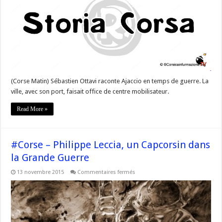
d’Ajaccio
pendant
la
Grande
Guerre
(Corse Matin) Sébastien Ottavi raconte Ajaccio en temps de guerre. La
ville, avec son port, faisait office de centre mobilisateur.
Read More »
#Corse – Philippe Leccia, un Capcorsin dans
la Grande Guerre
sur
13 novembre 2015
Commentaires fermés
#Corse
–
Philippe
Leccia,
un
Capcorsin
dans