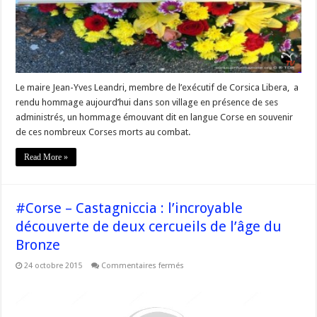
–
Commémoration
à
Granacce
Le maire Jean-Yves Leandri, membre de l’exécutif de Corsica Libera, a
rendu hommage aujourd’hui dans son village en présence de ses
administrés, un hommage émouvant dit en langue Corse en souvenir
de ces nombreux Corses morts au combat.
Read More »
#Corse – Castagniccia : l’incroyable
découverte de deux cercueils de l’âge du
Bronze
sur
24 octobre 2015
Commentaires fermés
#Corse
–
Castagniccia
:
l’incroyable