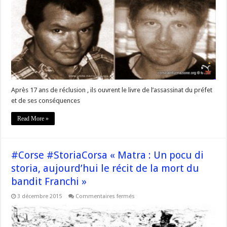
et
Petru
Alessandri
« Après
17
ans
de
réclusion
,
ils
ouvrent
le
livre
Après 17 ans de réclusion , ils ouvrent le livre de l’assassinat du préfet
de
l’assassinat
et de ses conséquences
du
préfet
et
Read More »
de
ses
conséquences »
#Corse #StoriaCorsa « Matra : Un pocu di
storia, aujourd’hui le récit de la mort du
bandit Franchi »
sur
3 décembre 2015
Commentaires fermés
#Corse
#StoriaCorsa
« Matra
: