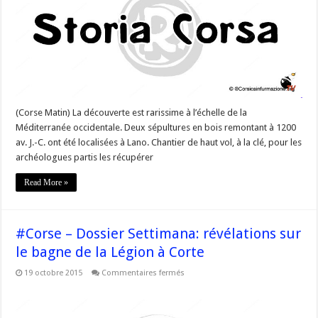
découverte
de
deux
cercueils
de
l’âge
du
Bronze
(Corse Matin) La découverte est rarissime à l’échelle de la
Méditerranée occidentale. Deux sépultures en bois remontant à 1200
av. J.-C. ont été localisées à Lano. Chantier de haut vol, à la clé, pour les
archéologues partis les récupérer
Read More »
#Corse – Dossier Settimana: révélations sur
le bagne de la Légion à Corte
sur
19 octobre 2015
Commentaires fermés
#Corse
–
Dossier
Settimana: