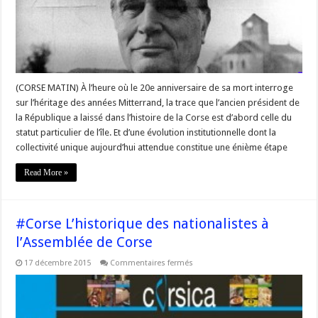
aux
Corses
:
« Soyez
vous-
mêmes »
(CORSE MATIN) À l’heure où le 20e anniversaire de sa mort interroge
sur l’héritage des années Mitterrand, la trace que l’ancien président de
la République a laissé dans l’histoire de la Corse est d’abord celle du
statut particulier de l’île. Et d’une évolution institutionnelle dont la
collectivité unique aujourd’hui attendue constitue une énième étape
Read More »
#Corse L’historique des nationalistes à
l’Assemblée de Corse
sur
17 décembre 2015
Commentaires fermés
#Corse
L’historique
des
nationalistes
à
l’Assemblée