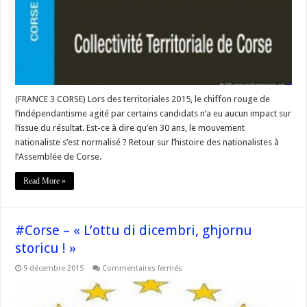
de
Corse
(FRANCE 3 CORSE) Lors des territoriales 2015, le chiffon rouge de
l’indépendantisme agité par certains candidats n’a eu aucun impact sur
l’issue du résultat. Est-ce à dire qu’en 30 ans, le mouvement
nationaliste s’est normalisé ? Retour sur l’histoire des nationalistes à
l’Assemblée de Corse.
Read More »
#Corse – « L’ottu di dicembri, ghjornu
storicu ! »
sur
9 décembre 2015
Commentaires fermés
#Corse
–
« L’ottu
di