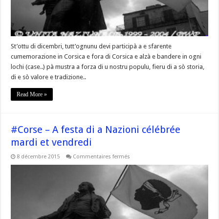
DI
A
NAZIONE »
St’ottu di dicembri, tutt’ognunu devi participà a e sfarente
cumemorazione in Corsica e fora di Corsica e alzà e bandere in ogni
lochi (case..) pà mustra a forza di u nostru populu, fieru di a sò storia,
di e sò valore e tradizione..
Read More »
#Corse – A festa di a Nazioni célébrée
mardi et vendredi
sur
8 décembre 2015
Commentaires fermés
#Corse
–
A
festa
di
a
Nazioni
célébrée
mardi