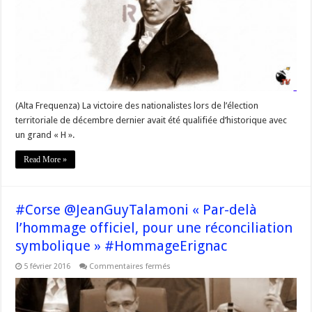
le
209e
anniversaire
de
la
mort
de
Pascal
Paoli
(Alta Frequenza) La victoire des nationalistes lors de l’élection
territoriale de décembre dernier avait été qualifiée d’historique avec
un grand « H ».
Read More »
#Corse @JeanGuyTalamoni « Par-delà
l’hommage officiel, pour une réconciliation
symbolique » #HommageErignac
sur
5 février 2016
Commentaires fermés
#Corse
@JeanGuyTalamoni
« Par-
delà
l’hommage