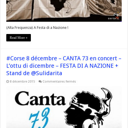
(Alta Frequenza) A Festa di a Nazione !
Read More »
#Corse 8 décembre – CANTA 73 en concert –
L’ottu di dicembre – FESTA DI A NAZIONE +
Stand de @Sulidarita
sur
8 décembre 2015
Commentaires fermés
#Corse
8
décembre
–
CANTA
73
en
concert
–
L’ottu
di
dicembre