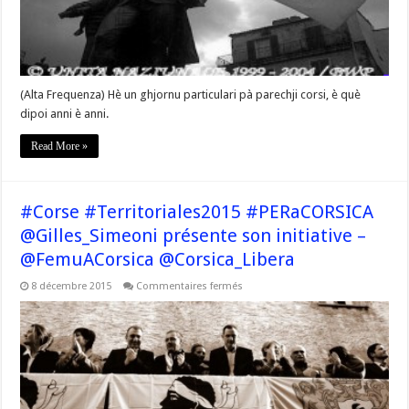
Corsica
(Alta Frequenza) Hè un ghjornu particulari pà parechji corsi, è què
dipoi anni è anni.
Read More »
#Corse #Territoriales2015 #PERaCORSICA
@Gilles_Simeoni présente son initiative –
@FemuACorsica @Corsica_Libera
sur
8 décembre 2015
Commentaires fermés
#Corse
#Territoriales2015
#PERaCORSICA
@Gilles_Simeoni
présente
son
initiative
–
@FemuACorsica
@Corsica_Libera