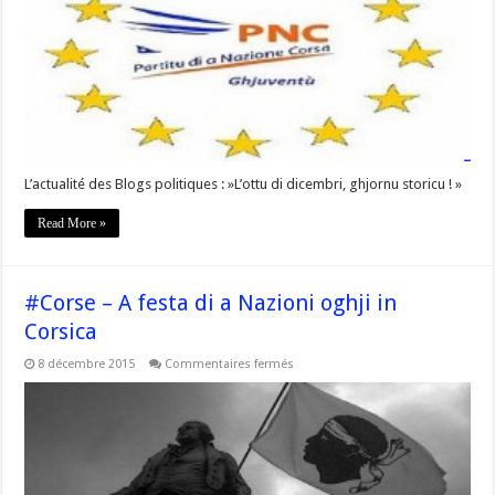
dicembri,
ghjornu
storicu
! »
L’actualité des Blogs politiques : »L’ottu di dicembri, ghjornu storicu ! »
Read More »
#Corse – A festa di a Nazioni oghji in
Corsica
sur
8 décembre 2015
Commentaires fermés
#Corse
–
A
festa
di
a
Nazioni
oghji
in