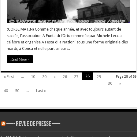
et
vendredi
(CORSE MATIN) Comme chaque année, et avec toujours autant de
succès, l’association A Punta di l’Ortu emmenée par Michele Leccia
célèbre et organise A Festa di a Nazioni sous une forme originale dès
mardi, à Conca et nulle part ailleurs..
Read More »
28
« First
...
10
20
«
26
27
29
Page 28 of 59
30
»
40
50
...
Last »
—- REVUE DE PRESSE —-