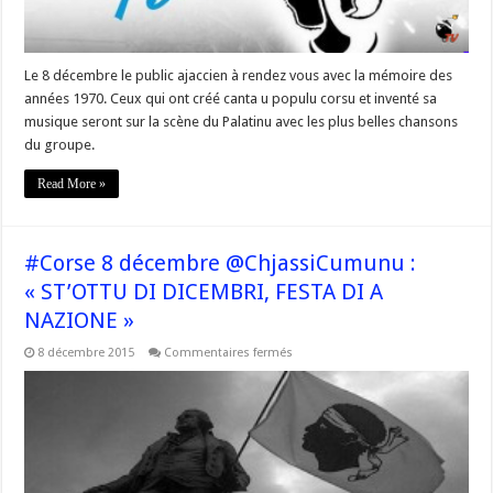
–
FESTA
DI
A
NAZIONE
Le 8 décembre le public ajaccien à rendez vous avec la mémoire des
+
Stand
années 1970. Ceux qui ont créé canta u populu corsu et inventé sa
de
musique seront sur la scène du Palatinu avec les plus belles chansons
@Sulidarita
du groupe.
Read More »
#Corse 8 décembre @ChjassiCumunu :
« ST’OTTU DI DICEMBRI, FESTA DI A
NAZIONE »
sur
8 décembre 2015
Commentaires fermés
#Corse
8
décembre
@ChjassiCumunu
:
« ST’OTTU
DI
DICEMBRI,
FESTA