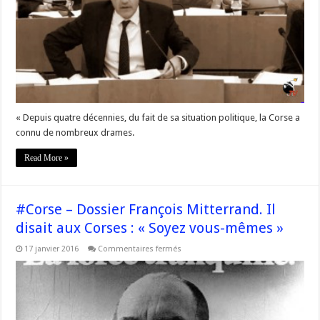
officiel,
pour
une
réconciliation
symbolique »
#HommageErignac
« Depuis quatre décennies, du fait de sa situation politique, la Corse a
connu de nombreux drames.
Read More »
#Corse – Dossier François Mitterrand. Il
disait aux Corses : « Soyez vous-mêmes »
sur
17 janvier 2016
Commentaires fermés
#Corse
–
Dossier
François
Mitterrand.
Il
disait