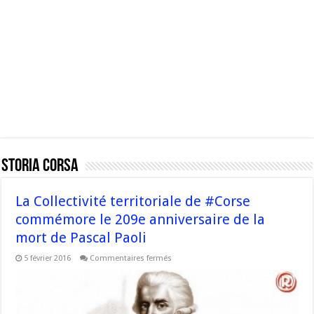
Storia Corsa
La Collectivité territoriale de #Corse
commémore le 209e anniversaire de la
mort de Pascal Paoli
sur
5 février 2016
Commentaires fermés
La
Collectivité
territoriale
de
#Corse
commémore