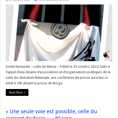
23 octobre 2022
Commentaires fermés
Conférence
de
presse
unitaire
devant
la
prison
de
Borgu
pour
demander
la
libération
des
prisonniers
politiques
#Corse
(Unità Naziunale – Lutte de Masse – Publié le 23 octobre 2022) Suite à
l’appel d’une dizaine d’associations et d’organisations politiques de la
Lutte de Libération Nationale, une conférence de presse aura lieu ce
lundi à 16h devant la prison de Borgu.
Read More »
« Une seule voie est possible, celle du