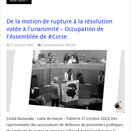
Read More »
De la motion de rupture à la résolution
votée à l’unanimité – Occupation de
l’Assemblée de #Corse
sur
27 octobre 2022
Commentaires fermés
De
la
motion
de
rupture
à
la
résolution
votée
à
l’unanimité
–
Occupation
de
l’Assemblée
de
#Corse
(Unità Naziunale – Lutte de masse – Publié le 27 octobre 2022) Des
représentants des associations de défenses de prisonniers politiques,
de syndicats de jeunes et agricoles s’étaient donné rendez vous le