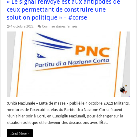
« Le signal renvoyé est aux antipodes de
ceux permettant de construire une
solution politique » – #corse
sur
4 octobre 2022
Commentaires fermés
« Le
signal
renvoyé
est
aux
antipodes
de
ceux
permettant
de
construire
une
solution
politique »
–
#corse
(Unità Naziunale – Lutte de masse – publié le 4 octobre 2022) Militants,
membres de l’exécutif et élus du Partitu di a Nazione Corsa étaient
réunis hier soir à Corti, en Cunsigliu Naziunali, pour échanger sur la
situation politique et le devenir des discussions avec l’État.
Read More »