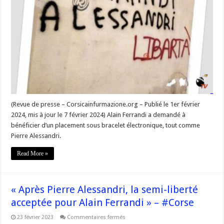
–
« Alain
Ferrandi
a
demandé
à
bénéficier
d’un
placement
sous
bracelet
électronique
–
demande
acceptée »
–
(Revue de presse – Corsicainfurmazione.org – Publié le 1er février
Dossier
2024, mis à jour le 7 février 2024) Alain Ferrandi a demandé à
#Corse
bénéficier d’un placement sous bracelet électronique, tout comme
Pierre Alessandri.
Read More »
« Après Pierre Alessandri, la semi-liberté
acceptée pour Alain Ferrandi » – #Corse
sur
23 février 2023
Commentaires fermés
« Après