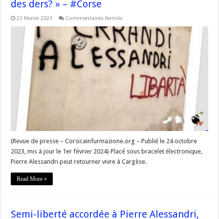
des ders? » – #Corse
sur
23 février 2023
Commentaires fermés
Alain
Ferrandi
et
Pierre
Alessandri
:
« La
der
des
ders? »
–
#Corse
(Revue de presse – Corsicainfurmazione.org – Publié le 24 octobre
2023, mis à jour le 1er février 2024) Placé sous bracelet électronique,
Pierre Alessandri peut retourner vivre à Cargèse.
Read More »
Semi-liberté accordée à Pierre Alessandri,