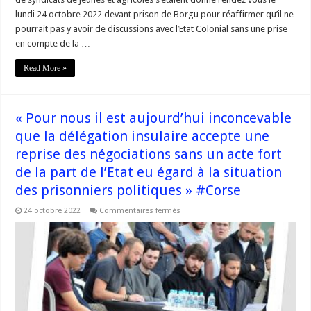
lundi 24 octobre 2022 devant prison de Borgu pour réaffirmer qu’il ne
pourrait pas y avoir de discussions avec l’Etat Colonial sans une prise
en compte de la …
Read More »
« Pour nous il est aujourd’hui inconcevable
que la délégation insulaire accepte une
reprise des négociations sans un acte fort
de la part de l’Etat eu égard à la situation
des prisonniers politiques » #Corse
sur
24 octobre 2022
Commentaires fermés
« Pour
nous
il
est
aujourd’hui
inconcevable
que
la
délégation
insulaire
accepte