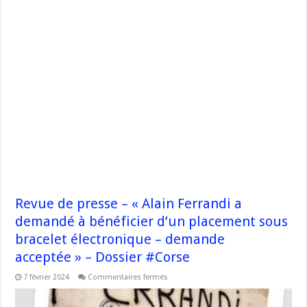
Revue de presse – « Alain Ferrandi a
demandé à bénéficier d’un placement sous
bracelet électronique – demande
acceptée » – Dossier #Corse
sur
7 février 2024
Commentaires fermés
Revue
de
presse