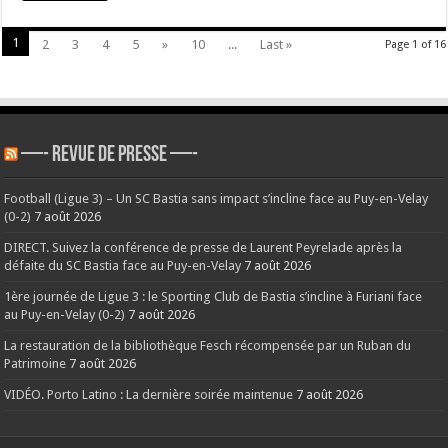
1
2
3
4
5
»
10
...
Last »
Page 1 of 16
—- REVUE DE PRESSE —-
Football (Ligue 3) – Un SC Bastia sans impact s’incline face au Puy-en-Velay
(0-2)
7 août 2026
DIRECT. Suivez la conférence de presse de Laurent Peyrelade après la
défaite du SC Bastia face au Puy-en-Velay
7 août 2026
1ère journée de Ligue 3 : le Sporting Club de Bastia s’incline à Furiani face
au Puy-en-Velay (0-2)
7 août 2026
La restauration de la bibliothèque Fesch récompensée par un Ruban du
Patrimoine
7 août 2026
VIDÉO. Porto Latino : La dernière soirée maintenue
7 août 2026