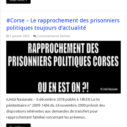
Read More »
#Corse – Le rapprochement des prisonniers
politiques toujours d’actualité
sur
1 janvier 2023
Commentaires fermés
#Corse
–
Le
rapprochement
des
prisonniers
politiques
toujours
d’actualité
(Unità Naziunale – 6 décembre 2018 publié à 14h33) La loi
pénitentiaire n° 2009-1436 du 24 novembre 2009 prévoit des
dispositions inhérentes aux demandes de transfert pour
rapprochement familial concernant les prévenus.