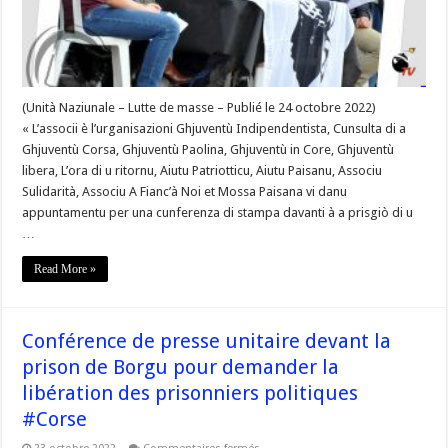
une
reprise
des
négociations
sans
un
acte
fort
(Unità Naziunale – Lutte de masse – Publié le 24 octobre 2022)
de
« L’associi è l’urganisazioni Ghjuventù Indipendentista, Cunsulta di a
la
part
Ghjuventù Corsa, Ghjuventù Paolina, Ghjuventù in Core, Ghjuventù
de
l’Etat
libera, L’ora di u ritornu, Aiutu Patriotticu, Aiutu Paisanu, Associu
eu
Sulidarità, Associu A Fianc’à Noi et Mossa Paisana vi danu
égard
à
appuntamentu per una cunferenza di stampa davanti à a prisgiò di u
la
situation
…
des prisonniers
politiques »
Read More »
#Corse
Conférence de presse unitaire devant la
prison de Borgu pour demander la
libération des prisonniers politiques
#Corse
sur