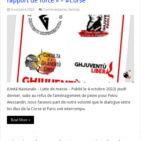
rapport de force » – #Corse
sur
4 octobre 2022
Commentaires fermés
« Une
seule
voie
est
possible,
celle
du
rapport
de
force »
–
#Corse
(Unità Naziunale – Lutte de masse – Publié le 4 octobre 2022) Jeudi
dernier, suite au refus de l’aménagement de peine pour Petru
Alessandri, nous faisions part de notre volonté que le dialogue entre
les élus de la Corse et Paris soit interrompu.
Read More »