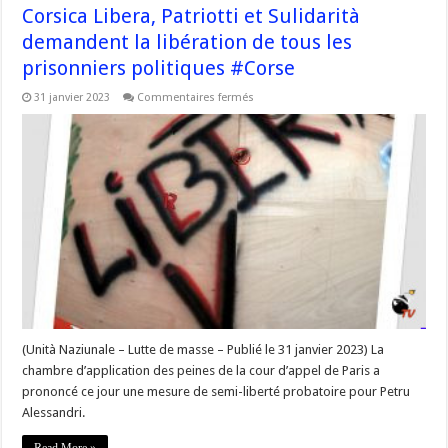
Corsica Libera, Patriotti et Sulidarità
demandent la libération de tous les
prisonniers politiques #Corse
sur
31 janvier 2023
Commentaires fermés
Semi-
liberté
accordée
à
Pierre
Alessandri,
Corsica
Libera,
Patriotti
et
Sulidarità
demandent
la
libération
de
tous
les
prisonniers
politiques
(Unità Naziunale – Lutte de masse – Publié le 31 janvier 2023) La
#Corse
chambre d’application des peines de la cour d’appel de Paris a
prononcé ce jour une mesure de semi-liberté probatoire pour Petru
Alessandri.