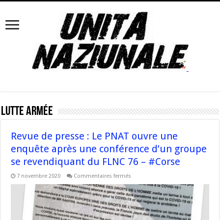
Lutte Armée
Revue de presse : Le PNAT ouvre une
enquête après une conférence d’un groupe
se revendiquant du FLNC 76 – #Corse
sur
7 novembre 2020
Commentaires fermés
Revue
de
presse
:
Le
PNAT