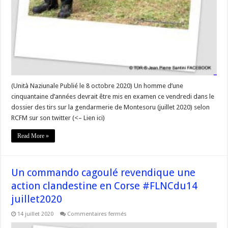
(Unità Naziunale Publié le 8 octobre 2020) Un homme d’une
cinquantaine d’années devrait être mis en examen ce vendredi dans le
dossier des tirs sur la gendarmerie de Montesoru (juillet 2020) selon
RCFM sur son twitter (<– Lien ici)
Read More »
Un commando cagoulé revendique une
action clandestine en Corse #FLNCdu14
juillet2020
sur
14 juillet 2020
Commentaires fermés
Un
commando