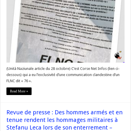
de
presse
–
Un
« FLNC
76 »
sort
du
maquis
–
#Corse
(Unità Naziunale article du 28 octobre) C’est Corse Net Infos (lien ci-
dessous) qui a eu l’exclusivité d’une communication clandestine d’un
FLNC dit « 76 ».
Read More »
Revue de presse : Des hommes armés et en
tenue rendent les hommages militaires à
Stefanu Leca lors de son enterrement –