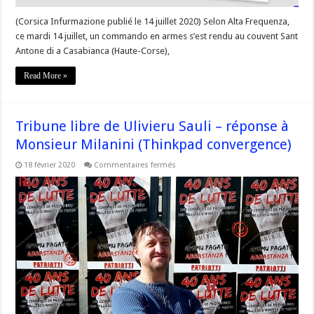
(Corsica Infurmazione publié le 14 juillet 2020) Selon Alta Frequenza,
ce mardi 14 juillet, un commando en armes s’est rendu au couvent Sant
Antone di a Casabianca (Haute-Corse),
Read More »
Tribune libre de Ulivieru Sauli – réponse à
Monsieur Milanini (Thinkpad convergence)
sur
18 février 2020
Commentaires fermés
Tribune
libre
de
Ulivieru
Sauli
–
réponse
à
Monsieur
Milanini
(Thinkpad
convergence)