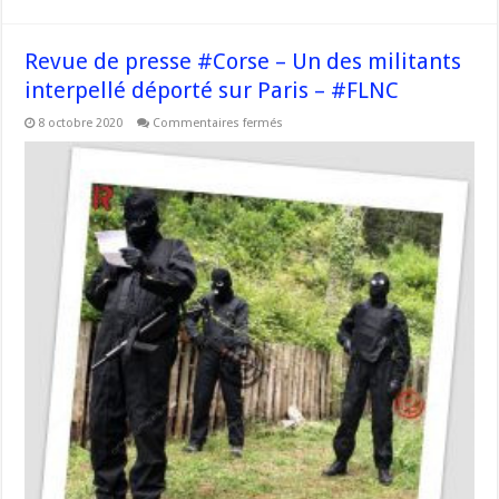
Revue de presse #Corse – Un des militants
interpellé déporté sur Paris – #FLNC
sur
8 octobre 2020
Commentaires fermés
Revue
de
presse
#Corse
–
Un
des
militants
interpellé
déporté
sur
Paris
–
#FLNC