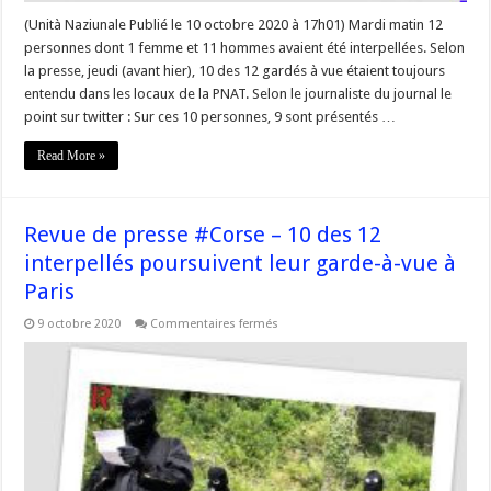
(Unità Naziunale Publié le 10 octobre 2020 à 17h01) Mardi matin 12
personnes dont 1 femme et 11 hommes avaient été interpellées. Selon
la presse, jeudi (avant hier), 10 des 12 gardés à vue étaient toujours
entendu dans les locaux de la PNAT. Selon le journaliste du journal le
point sur twitter : Sur ces 10 personnes, 9 sont présentés …
Read More »
Revue de presse #Corse – 10 des 12
interpellés poursuivent leur garde-à-vue à
Paris
sur
9 octobre 2020
Commentaires fermés
Revue
de
presse
#Corse
–
10
des
12
interpellés
poursuivent
leur