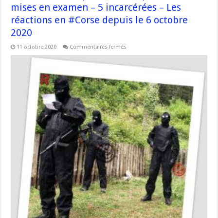
mises en examen – 5 incarcérées – Les
réactions en #Corse depuis le 6 octobre
2020
sur
11 octobre 2020
Commentaires fermés
Suites
aux
interpellations
:
9
personnes
mises
en
examen
–
5
incarcérées
–
Les
réactions
en
#Corse
depuis
le
6
octobre
2020