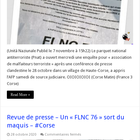
ouvre
une
enquête
après
une
conférence
d’un
groupe
se
revendiquant
du
FLNC
76
(Unità Naziunale Publié le 7 novembre à 15h22) Le parquet national
–
antiterroriste (Pnat) a ouvert mercredi une enquête pour « association
#Corse
de malfaiteurs terroriste » après une conférence de presse
clandestine le 28 octobre dans un village de Haute-Corse, a appris
l’AFP samedi de source judiciaire. OIOIOIOIOI (Corse Matin) (France 3
Corse)
Read More »
Revue de presse – Un « FLNC 76 » sort du
maquis – #Corse
sur
28 octobre 2020
Commentaires fermés
Revue