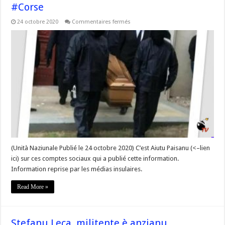
#Corse
sur
24 octobre 2020
Commentaires fermés
Revue
de
presse
:
Des
hommes
armés
et
en
tenue
rendent
les
hommages
militaires
à
Stefanu
Leca
lors
de
(Unità Naziunale Publié le 24 octobre 2020) C’est Aiutu Paisanu (<–lien
son
ici) sur ces comptes sociaux qui a publié cette information.
enterrement
–
Information reprise par les médias insulaires.
#Corse
Read More »
Stefanu Leca, militente è anzianu