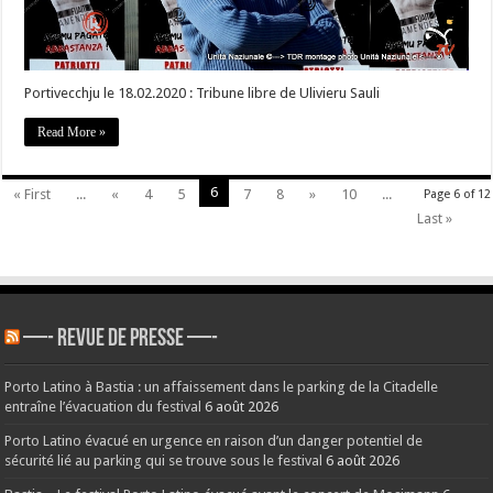
Portivecchju le 18.02.2020 : Tribune libre de Ulivieru Sauli
Read More »
6
« First
...
«
4
5
7
8
»
10
...
Page 6 of 12
Last »
—- REVUE DE PRESSE —-
Porto Latino à Bastia : un affaissement dans le parking de la Citadelle
entraîne l’évacuation du festival
6 août 2026
Porto Latino évacué en urgence en raison d’un danger potentiel de
sécurité lié au parking qui se trouve sous le festival
6 août 2026