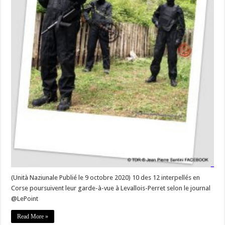
garde-
à-
vue
à
Paris
(Unità Naziunale Publié le 9 octobre 2020) 10 des 12 interpellés en
Corse poursuivent leur garde-à-vue à Levallois-Perret selon le journal
@LePoint
Read More »