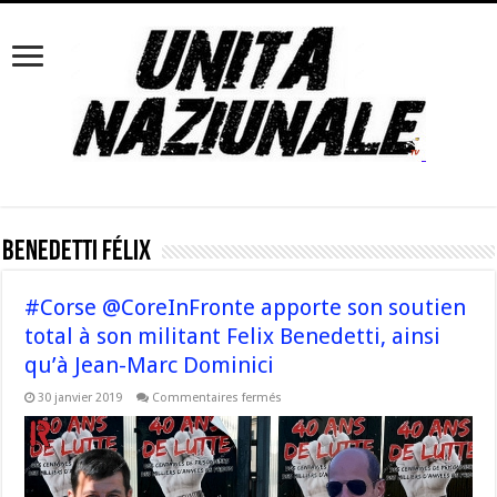
Benedetti Félix
#Corse @CoreInFronte apporte son soutien
total à son militant Felix Benedetti, ainsi
qu’à Jean-Marc Dominici
sur
30 janvier 2019
Commentaires fermés
#Corse
@CoreInFronte apporte
son
soutien
total
à