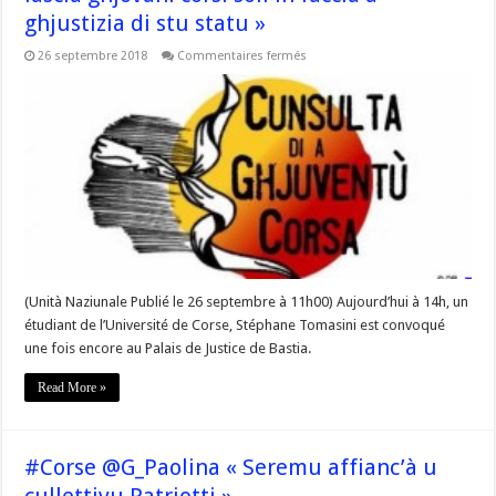
ghjustizia di stu statu »
sur
26 septembre 2018
Commentaires fermés
#Corse
@CGCcorte
« Ùn
devemu
mocca
lascià
ghjovani
corsi
soli
in
faccia
à
ghjustizia
di
stu
statu »
(Unità Naziunale Publié le 26 septembre à 11h00) Aujourd’hui à 14h, un
étudiant de l’Université de Corse, Stéphane Tomasini est convoqué
une fois encore au Palais de Justice de Bastia.
Read More »
#Corse @G_Paolina « Seremu affianc’à u
cullettivu Patriotti »