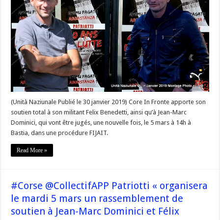
son
militant
Felix
Benedetti,
ainsi
qu’à
Jean-
Marc
Dominici
(Unità Naziunale Publié le 30 janvier 2019) Core In Fronte apporte son
soutien total à son militant Felix Benedetti, ainsi qu’à Jean-Marc
Dominici, qui vont être jugés, une nouvelle fois, le 5 mars à 14h à
Bastia, dans une procédure FIJAIT.
Read More »
#Corse @CollectifAPP Patriotti « organisera
le mardi 5 mars un rassemblement de
soutien à Jean-Marc Dominici et Félix