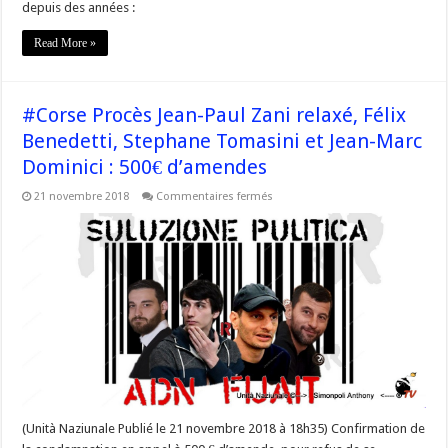
depuis des années :
Read More »
#Corse Procès Jean-Paul Zani relaxé, Félix
Benedetti, Stephane Tomasini et Jean-Marc
Dominici : 500€ d’amendes
sur
21 novembre 2018
Commentaires fermés
#Corse
Procès
Jean-
Paul
Zani
relaxé,
Félix
Benedetti,
Stephane
Tomasini
et
Jean-
Marc
Dominici
:
500€
d’amendes
(Unità Naziunale Publié le 21 novembre 2018 à 18h35) Confirmation de