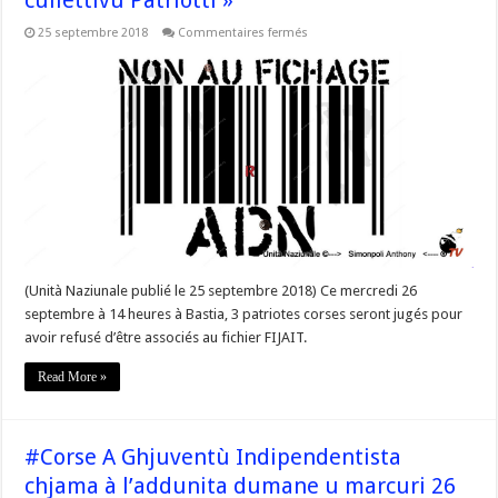
sur
25 septembre 2018
Commentaires fermés
#Corse
@G_Paolina
« Seremu
affianc’à
u
cullettivu
Patriotti »
(Unità Naziunale publié le 25 septembre 2018) Ce mercredi 26
septembre à 14 heures à Bastia, 3 patriotes corses seront jugés pour
avoir refusé d’être associés au fichier FIJAIT.
Read More »
#Corse A Ghjuventù Indipendentista
chjama à l’addunita dumane u marcuri 26