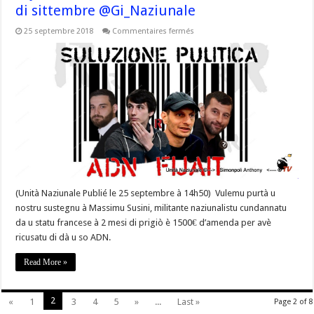
di sittembre @Gi_Naziunale
sur
25 septembre 2018
Commentaires fermés
#Corse
A Ghjuventù
Indipendentista
chjama
à
l’addunita
dumane
u
marcuri
26
di
sittembre
@Gi_Naziunale
(Unità Naziunale Publié le 25 septembre à 14h50) Vulemu purtà u
nostru sustegnu à Massimu Susini, militante naziunalistu cundannatu
da u statu francese à 2 mesi di prigiò è 1500€ d’amenda per avè
ricusatu di dà u so ADN.
Read More »
2
«
1
3
4
5
»
...
Last »
Page 2 of 8