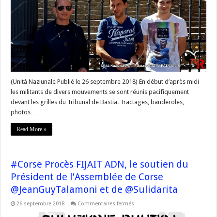
Tribunal
de
Bastia.
(Unità Naziunale Publié le 26 septembre 2018) En début d’après midi
les militants de divers mouvements se sont réunis pacifiquement
devant les grilles du Tribunal de Bastia. Tractages, banderoles,
photos…
Read More »
#Corse Procès FIJAIT ADN, le soutien du
Président de l’Assemblée de Corse
@JeanGuyTalamoni et de @Sulidarita
sur
26 septembre 2018
Commentaires fermés
#Corse
Procès