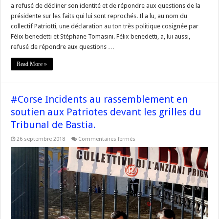
a refusé de décliner son identité et de répondre aux questions de la
présidente sur les faits qui lui sont reprochés. Il a lu, au nom du
collectif Patriotti, une déclaration au ton très politique cosignée par
Félix benedetti et Stéphane Tomasini. Félix benedetti, a, lui aussi,
refusé de répondre aux questions …
Read More »
#Corse Incidents au rassemblement en
soutien aux Patriotes devant les grilles du
Tribunal de Bastia.
sur
26 septembre 2018
Commentaires fermés
#Corse
Incidents
au
rassemblement
en
soutien
aux
Patriotes
devant
les
grilles
du