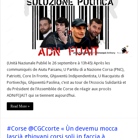
FIJAIT
ADN,
le
soutien
du
Président
de
l’Assemblée
de
Corse
@JeanGuyTalamoni
et
de
@Sulidarita
(Unità Naziunale Publié le 26 septembre à 13h45) Après les
communiqués de Aiutu Paisanu, U Partitu di a Nazione Corsa (PNC),
Patriotti, Core In Fronte, Ghjuventù Indipendentista, U Riacquistu di
Portivechju, Ghjuventù Paolina, c’est au tour de l’Associu Sulidarità et
du Président de l’Assemblée de Corse de réagir aux procès
ADN/FIJAIT qui se tiennent aujourd’hui.
Read More »
#Corse @CGCcorte « Ùn devemu mocca
lascià ghjovani corsi soli in faccia à