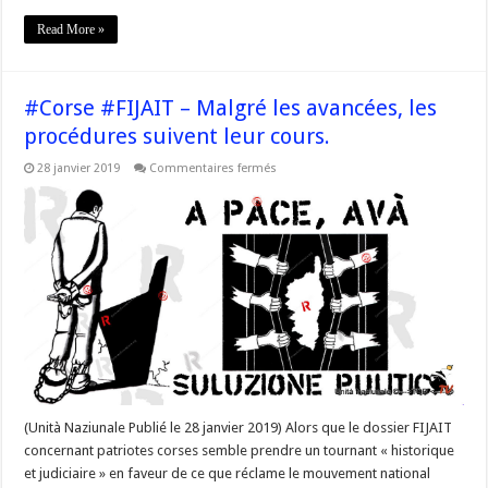
Read More »
#Corse #FIJAIT – Malgré les avancées, les
procédures suivent leur cours.
sur
28 janvier 2019
Commentaires fermés
#Corse
#FIJAIT
–
Malgré
les
avancées,
les
procédures
suivent
leur
cours.
(Unità Naziunale Publié le 28 janvier 2019) Alors que le dossier FIJAIT
concernant patriotes corses semble prendre un tournant « historique
et judiciaire » en faveur de ce que réclame le mouvement national