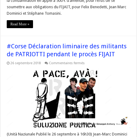
la condamnation en appel à 500 € d’amende, pour refus de se
soumettre aux obligations du FIJAIT, pour Felix Benedetti, Jean Marc
Dominici et Stéphane Tomasini.
Read More »
#Corse Déclaration liminaire des militants
de PATRIOTTI pendant le procès FIJAIT
sur
26 septembre 2018
Commentaires fermés
#Corse
Déclaration
liminaire
des
militants
de
PATRIOTTI
pendant
le
procès
FIJAIT
(Unità Naziunale Publié le 26 septembre à 16h30) Jean-Marc Dominici