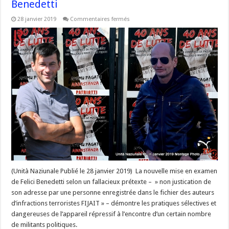
Benedetti
sur
28 janvier 2019
Commentaires fermés
#Corse
@CollectifAPP
Patriotti
« organisera
le
mardi
5
mars
un
rassemblement
de
soutien
à
Jean-
Marc
Dominici
et
Félix
Benedetti
(Unità Naziunale Publié le 28 janvier 2019) La nouvelle mise en examen
de Felici Benedetti selon un fallacieux prétexte – » non justication de
son adresse par une personne enregistrée dans le fichier des auteurs
d’infractions terroristes FIJAIT » – démontre les pratiques sélectives et
dangereuses de l’appareil répressif à l’encontre d’un certain nombre
de militants politiques.