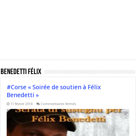
Benedetti Félix
#Corse « Soirée de soutien à Félix
Benedetti »
sur
11 février 2014
Commentaires fermés
#Corse
« Soirée
de
soutien
à
Félix
Benedetti »