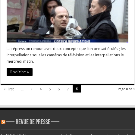
Felix
Benedetti
et
de
sa
compagne
–
Rassemblement
ce
soir
à
Bastia
La répression renoue avec deux concepts que l’on pensait éculés ; les
interpellations sous les caméras de télévision et les interpellations le
mercredi matin.
Read More »
8
« First
...
«
4
5
6
7
Page 8 of 8
—- REVUE DE PRESSE —-