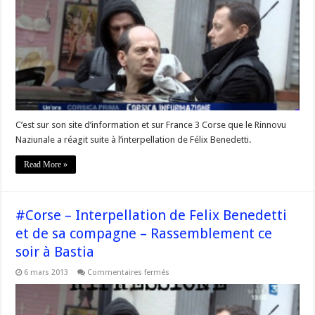
Rinnovu
Naziunali
réagit
suite
à
l’interpellation
de
Félix
Benedetti
C’est sur son site d’information et sur France 3 Corse que le Rinnovu
Naziunale a réagit suite à l’interpellation de Félix Benedetti.
Read More »
#Corse – Interpellation de Felix Benedetti
et de sa compagne – Rassemblement ce
soir à Bastia
sur
6 mars 2013
Commentaires fermés
#Corse
–
Interpellation
de