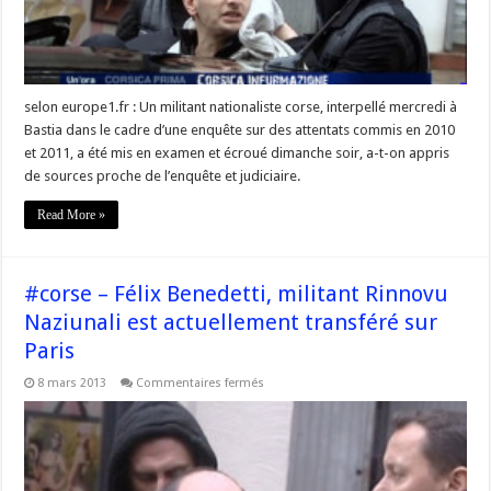
selon europe1.fr : Un militant nationaliste corse, interpellé mercredi à
Bastia dans le cadre d’une enquête sur des attentats commis en 2010
et 2011, a été mis en examen et écroué dimanche soir, a-t-on appris
de sources proche de l’enquête et judiciaire.
Read More »
#corse – Félix Benedetti, militant Rinnovu
Naziunali est actuellement transféré sur
Paris
sur
8 mars 2013
Commentaires fermés
#corse
–
Félix
Benedetti,
militant
Rinnovu
Naziunali