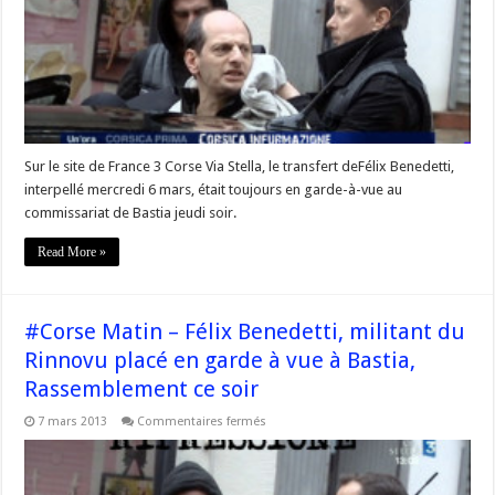
militant
du
Rinnovu
Naziunali
devrait
être
déporté
à
Paris
Sur le site de France 3 Corse Via Stella, le transfert deFélix Benedetti,
interpellé mercredi 6 mars, était toujours en garde-à-vue au
commissariat de Bastia jeudi soir.
Read More »
#Corse Matin – Félix Benedetti, militant du
Rinnovu placé en garde à vue à Bastia,
Rassemblement ce soir
sur
7 mars 2013
Commentaires fermés
#Corse
Matin
–
Félix
Benedetti,