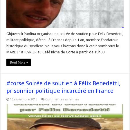
Ghjuventù Paolina organise une soirée de soutien pour Felix Benedetti,
militant politique, détenu à Fresnes depuis 1 an, membre fondateur
historique du syndicat. Nous vous invitons donc à venir nombreux le
MARDI 18 FEVRIER au Café Riche de Corte à partir de 19h00.
Read More »
#corse Soirée de soutien à Félix Benedetti,
prisonnier politique incarcéré en France
sur
16 novembre 2013
Commentaires fermés
#corse
Soirée
de
soutien
à
Félix
Benedetti,
prisonnier