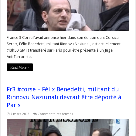
est
actuellement
transféré
sur
Paris
France 3 Corse l’avait annoncé hier dans son édition du « Corsica
Sera », Félix Benedetti, militant Rinnovu Naziunali, est actuellement
(13h50 GMT) transféré sur Paris pour être présenté à un Juge
AntiTerroriste.
Read More »
Fr3 #corse – Félix Benedetti, militant du
Rinnovu Naziunali devrait être déporté à
Paris
sur
7 mars 2013
Commentaires fermés
Fr3
#corse
–
Félix
Benedetti,