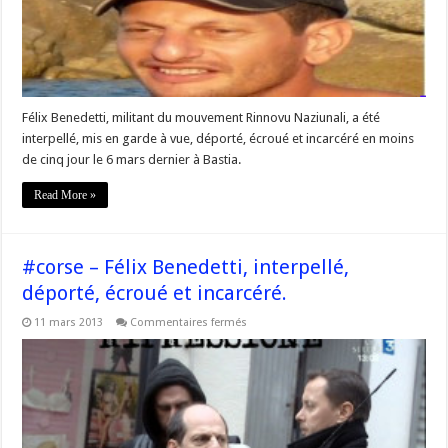
militant
du
Rinnovu
incarcéré.
Félix Benedetti, militant du mouvement Rinnovu Naziunali, a été
interpellé, mis en garde à vue, déporté, écroué et incarcéré en moins
de cinq jour le 6 mars dernier à Bastia.
Read More »
#corse – Félix Benedetti, interpellé,
déporté, écroué et incarcéré.
sur
11 mars 2013
Commentaires fermés
#corse
–
Félix
Benedetti,
interpellé,
déporté,
écroué
et
incarcéré.