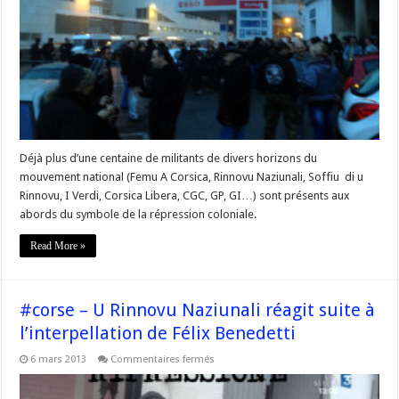
de
soutien
à
Félix
Benedetti,
militant
du
Rinnovu
Naziunali
Déjà plus d’une centaine de militants de divers horizons du
mouvement national (Femu A Corsica, Rinnovu Naziunali, Soffiu di u
Rinnovu, I Verdi, Corsica Libera, CGC, GP, GI…) sont présents aux
abords du symbole de la répression coloniale.
Read More »
#corse – U Rinnovu Naziunali réagit suite à
l’interpellation de Félix Benedetti
sur
6 mars 2013
Commentaires fermés
#corse
–
U