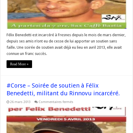
politique
incarcéré
en
France
Félix Benedetti est incarcéré à Fresnes depuis le mois de mars dernier,
depuis ses amis n’ont eu de cesse de lui apporter un soutien sans
faille. Une soirée de soutien avait déjà eu lieu en avril 2013, elle avait
connue un franc succès.
Read More »
#Corse – Soirée de soutien à Félix
Benedetti, militant du Rinnovu incarcéré.
sur
26 mars 2013
Commentaires fermés
#Corse
–
Soirée
de
soutien
à
Félix
Benedetti,