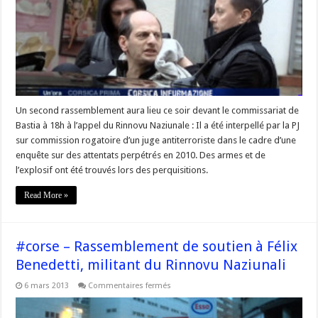
militant
du
Rinnovu
placé
en
garde
à
vue
à
Bastia,
Rassemblement
ce
Un second rassemblement aura lieu ce soir devant le commissariat de
soir
Bastia à 18h à l’appel du Rinnovu Naziunale : Il a été interpellé par la PJ
sur commission rogatoire d’un juge antiterroriste dans le cadre d’une
enquête sur des attentats perpétrés en 2010. Des armes et de
l’explosif ont été trouvés lors des perquisitions.
Read More »
#corse – Rassemblement de soutien à Félix
Benedetti, militant du Rinnovu Naziunali
sur
6 mars 2013
Commentaires fermés
#corse
–
Rassemblement