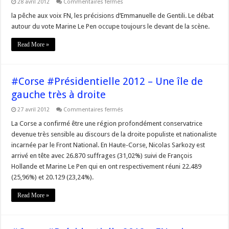
sur
28 avril 2012
Commentaires fermés
#Corse
#Présidentielle
la pêche aux voix FN, les précisions d’Emmanuelle de Gentili. Le débat
2012
autour du vote Marine Le Pen occupe toujours le devant de la scène.
–
La
pêche
Read More »
aux
voix
FN,
les
précisions
#Corse #Présidentielle 2012 – Une île de
d’Emmanuelle
de
gauche très à droite
Gentili.
sur
27 avril 2012
Commentaires fermés
#Corse
#Présidentielle
La Corse a confirmé être une région profondément conservatrice
2012
devenue très sensible au discours de la droite populiste et nationaliste
–
Une
incarnée par le Front National. En Haute-Corse, Nicolas Sarkozy est
île
arrivé en tête avec 26.870 suffrages (31,02%) suivi de François
de
gauche
Hollande et Marine Le Pen qui en ont respectivement réuni 22.489
très
à
(25,96%) et 20.129 (23,24%).
droite
Read More »