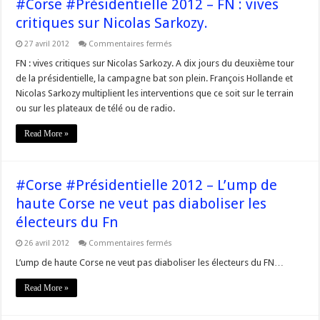
#Corse #Présidentielle 2012 – FN : vives
critiques sur Nicolas Sarkozy.
sur
27 avril 2012
Commentaires fermés
#Corse
#Présidentielle
FN : vives critiques sur Nicolas Sarkozy. A dix jours du deuxième tour
2012
de la présidentielle, la campagne bat son plein. François Hollande et
–
FN
Nicolas Sarkozy multiplient les interventions que ce soit sur le terrain
:
ou sur les plateaux de télé ou de radio.
vives
critiques
sur
Read More »
Nicolas
Sarkozy.
#Corse #Présidentielle 2012 – L’ump de
haute Corse ne veut pas diaboliser les
électeurs du Fn
sur
26 avril 2012
Commentaires fermés
#Corse
#Présidentielle
L’ump de haute Corse ne veut pas diaboliser les électeurs du FN…
2012
–
Read More »
L’ump
de
haute
Corse