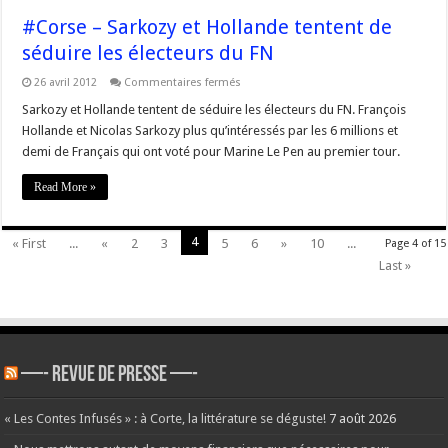
ne
#Corse – Sarkozy et Hollande tentent de
veut
pas
séduire les électeurs du FN
diaboliser
les
électeurs
sur
26 avril 2012
Commentaires fermés
du
#Corse
Fn
–
Sarkozy et Hollande tentent de séduire les électeurs du FN. François
Sarkozy
Hollande et Nicolas Sarkozy plus qu’intéressés par les 6 millions et
et
Hollande
demi de Français qui ont voté pour Marine Le Pen au premier tour.
tentent
de
séduire
Read More »
les
électeurs
du
FN
4
« First
...
«
2
3
5
6
»
10
...
Page 4 of 15
Last »
—- REVUE DE PRESSE —-
« Les Contes Infusés » : à Corte, la littérature se déguste!
7 août 2026