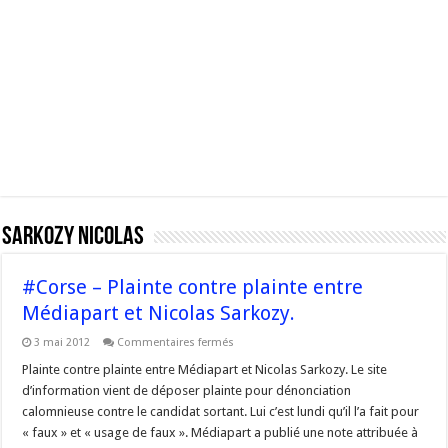
Sarkozy Nicolas
#Corse – Plainte contre plainte entre
Médiapart et Nicolas Sarkozy.
sur
3 mai 2012
Commentaires fermés
#Corse
–
Plainte contre plainte entre Médiapart et Nicolas Sarkozy. Le site
Plainte
d’information vient de déposer plainte pour dénonciation
contre
plainte
calomnieuse contre le candidat sortant. Lui c’est lundi qu’il l’a fait pour
entre
« faux » et « usage de faux ». Médiapart a publié une note attribuée à
Médiapart
et