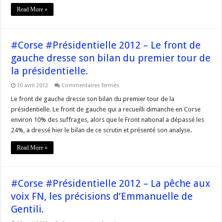
travail,
Read More »
l’UMP
s’explique.
#Corse #Présidentielle 2012 – Le front de
gauche dresse son bilan du premier tour de
la présidentielle.
sur
30 avril 2012
Commentaires fermés
#Corse
#Présidentielle
Le front de gauche dresse son bilan du premier tour de la
2012
présidentielle. Le front de gauche qui a recueilli dimanche en Corse
–
Le
environ 10% des suffrages, alors que le Front national a dépassé les
front
24%, a dressé hier le bilan de ce scrutin et présenté son analyse.
de
gauche
dresse
Read More »
son
bilan
du
premier
tour
#Corse #Présidentielle 2012 – La pêche aux
de
la
voix FN, les précisions d’Emmanuelle de
présidentielle.
Gentili.