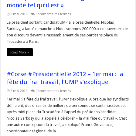
monde tel qu’il est »
sur
2 mai 2012
Commentaires fermés
#Corse
#Présidentielle
Le président sortant, candidat UMP à la présidentielle, Nicolas
2012
Sarkozy, a lancé dimanche « Nous sommes 200.000! » en ouverture de
–
Nicolas
son discours devant le rassemblement de ses partisans place du
Sarkozy
Trocadéro à Paris.
au
Trocadéro:
« Regardons
Read More »
le
monde
tel
qu’il
est »
#Corse #Présidentielle 2012 – 1er mai : la
fête du frai travail, l’UMP s’explique.
sur
2 mai 2012
Commentaires fermés
#Corse
#Présidentielle
1er mai : la fête du frai travail, l’UMP s’explique. Alors que les syndiacts
2012
défilaient, des dizaines de milliers de personnes se sont massées cet
–
1er
après midi place du Trocadéro à l’appel du président/candidat.
mai
Nicolas Sarkozy qui a appelé à célébrer « la vrai fête du travail ». C’est
:
la
une autre conception du travail, a expliqué Franck Giovanucci,
fête
du
coordonateur régional de la …
frai