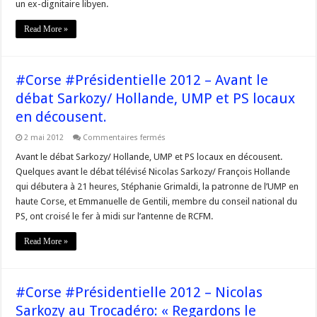
un ex-dignitaire libyen.
Nicolas
Sarkozy.
Read More »
#Corse #Présidentielle 2012 – Avant le
débat Sarkozy/ Hollande, UMP et PS locaux
en décousent.
sur
2 mai 2012
Commentaires fermés
#Corse
#Présidentielle
Avant le débat Sarkozy/ Hollande, UMP et PS locaux en décousent.
2012
Quelques avant le débat télévisé Nicolas Sarkozy/ François Hollande
–
Avant
qui débutera à 21 heures, Stéphanie Grimaldi, la patronne de l’UMP en
le
haute Corse, et Emmanuelle de Gentili, membre du conseil national du
débat
Sarkozy/
PS, ont croisé le fer à midi sur l’antenne de RCFM.
Hollande,
UMP
et
Read More »
PS
locaux
en
décousent.
#Corse #Présidentielle 2012 – Nicolas
Sarkozy au Trocadéro: « Regardons le