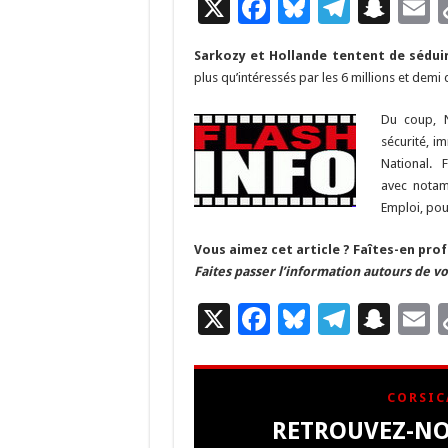
X
F
Bl
T
S
E
ac
u
el
n
Sarkozy et Hollande tentent de séduir
e
es
e
a
a
plus qu’intéressés par les 6 millions et demi
b
ky
gr
p
l
Du coup, 
o
a
c
sécurité, i
o
m
h
National. F
avec notam
k
at
Emploi, pour
Vous aimez cet article ? Faîtes-en prof
Faites passer l’information autours de vo
X
F
Bl
T
S
E
ac
u
el
n
e
es
e
a
a
CORSIC
b
ky
gr
p
l
RETROUVEZ-NO
o
a
c