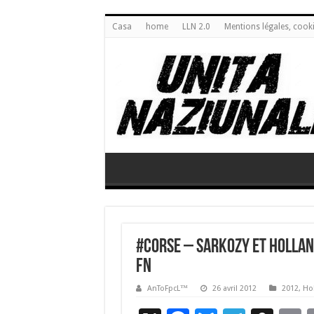
Casa
home
LLN 2.0
Mentions légales, cook
#Corse – Sarkozy et Hollan
FN
AnToFpcL™
26 avril 2012
2012
,
Ho