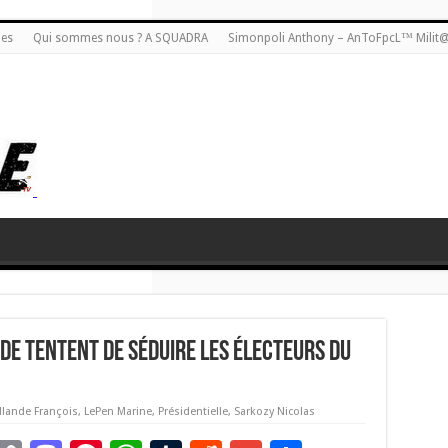
ies
Qui sommes nous ? A SQUADRA
Simonpoli Anthony – AnToFpcL™ Milit
de tentent de séduire les électeurs du
llande François
,
LePen Marine
,
Présidentielle
,
Sarkozy Nicolas