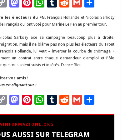
C
M
Pi
W
T
R
G
P
m
o
as
nt
h
u
e
m
ar
e les électeurs du FN.
François Hollande et Nicolas Sarkozy
i
p
to
er
at
m
d
ai
ta
 de Français qui ont voté pour Marine Le Pen au premier tour.
y
d
es
sA
bl
di
l
g
Nicolas Sarkozy axe sa campagne beaucoup plus à droite,
Li
o
t
p
r
t
er
mmigration, mais il ne blâme pas non plus les électeurs du Front
n
n
p
rançois Hollande, lui veut « inverser la courbe du chômage »
ment un contrat entre chaque demandeur d’emploi et Pôle
k
 que tous soient suivis et insérés. France Bleu
iter vos amis !
us en cliquant sur :
C
M
Pi
W
T
R
G
P
m
o
as
nt
h
u
e
m
ar
i
p
to
er
at
m
d
ai
ta
AINFURMAZIONE.ORG
y
d
es
sA
bl
di
l
g
US AUSSI SUR TELEGRAM
Li
o
t
p
r
t
er