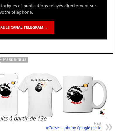
istoriques et publications relayés directement sur
n
n
p
votre téléphone.
k
RE LE CANAL TELEGRAM →
PRÉSIDENTIELLE
its à partir de 13e
Next
#Corse – Johnny épinglé par le