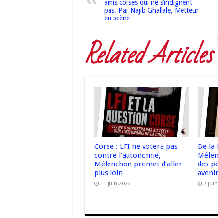
amis corses qui ne s’indignent
pas. Par Najib Ghallale, Metteur
en scène
Related Articles
Corse : LFI ne votera pas
De la 
contre l’autonomie,
Mélen
Mélenchon promet d’aller
des pe
plus loin
aveni
11 juin 2026
7 jui