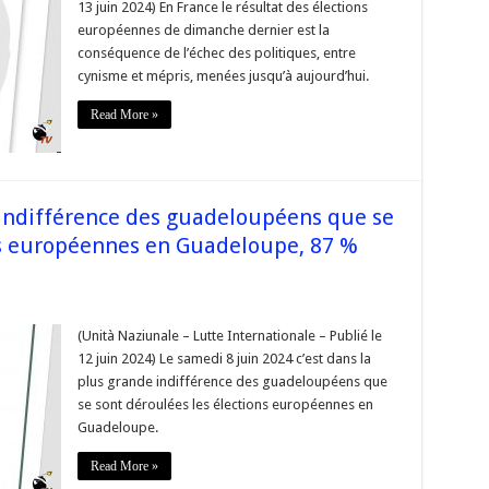
13 juin 2024) En France le résultat des élections
européennes de dimanche dernier est la
conséquence de l’échec des politiques, entre
cynisme et mépris, menées jusqu’à aujourd’hui.
ts
Read More »
ns
tives »
e indifférence des guadeloupéens que se
ns européennes en Guadeloupe, 87 %
(Unità Naziunale – Lutte Internationale – Publié le
12 juin 2024) Le samedi 8 juin 2024 c’est dans la
plus grande indifférence des guadeloupéens que
rence
se sont déroulées les élections européennes en
oupéens
Guadeloupe.
Read More »
ées