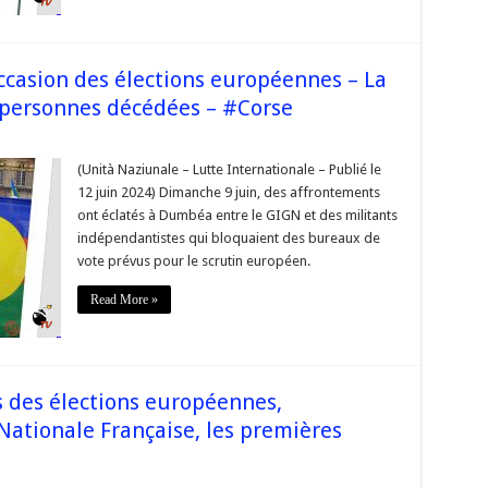
ns
éennes
oupe,
ccasion des élections européennes – La
ntion »
personnes décédées – #Corse
(Unità Naziunale – Lutte Internationale – Publié le
tement
12 juin 2024) Dimanche 9 juin, des affrontements
ion
ont éclatés à Dumbéa entre le GIGN et des militants
indépendantistes qui bloquaient des bureaux de
ns
éennes
vote prévus pour le scrutin européen.
Read More »
age
nes
es
s des élections européennes,
Nationale Française, les premières