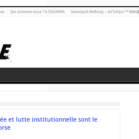
ies
Qui sommes nous ? A SQUADRA
Simonpoli Anthony – AnToFpcL™ Milit
e et lutte institutionnelle sont le
orse