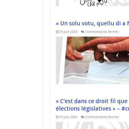
de
la
notre 
–
#Cors
« Un solu votu, quellu di a
sur
24 juin 2024
Commentaires fermés
« Un
solu
votu,
quellu
di
a
Nazion
–
#corse
« C’est dans ce droit fil qu
élections législatives » – #c
sur
13 juin 2024
Commentaires fermés
« C’est
dans
ce