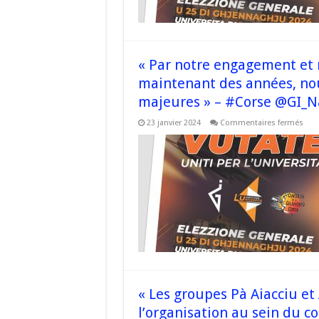
frau
élec
–
#Co
« Par notre engagement et 
maintenant des années, no
majeures » – #Corse @GI_N
sur
23 janvier 2024
Commentaires fermés
« Pa
notr
eng
et
notr
déte
dep
mai
des
anné
nou
avo
pu
obte
des
avan
maje
–
« Les groupes Pà Aiacciu et
#Co
@GI
l’organisation au sein du c