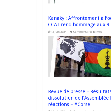
les
électio
europ
en
Guadel
87
Kanaky : Affrontement à l’o
%
d’abste
CCAT rend hommage aux 9 
sur
12 juin 2024
Commentaires fermés
Kanaky
:
Affron
à
l’occas
des
électio
europ
–
La
CCAT
rend
homm
aux
9
person
décédé
–
Revue de presse – Résultat
#Corse
dissolution de l’Assemblée 
réactions – #Corse