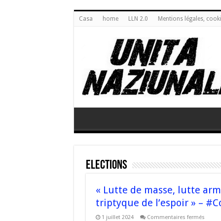
Casa
home
LLN 2.0
Mentions légales, cook
Elections
« Lutte de masse, lutte armé
triptyque de l’espoir » – #C
sur
1 juillet 2024
Commentaires fermés