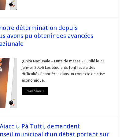
de
torale »
rse
notre détermination depuis
us avons pu obtenir des avancées
aziunale
r
e
(Unità Naziunale – Lutte de masse – Publié le 22
agement
janvier 2024) Les étudiants font face à des
e
difficultés financières dans un contexte de crise
rmination
économique.
uis
ntenant
Read More »
es,
s
ns
nir
cées
ures »
 Aiacciu Pà Tutti, demandent
rse
_Naziunale
onseil municipal d’un débat portant sur