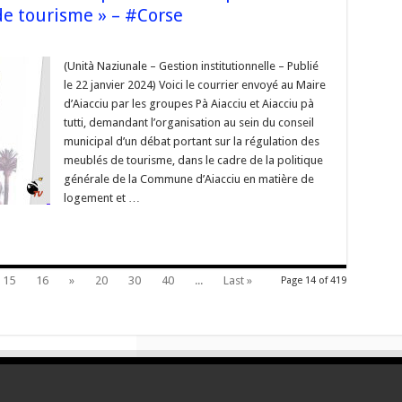
de tourisme » – #Corse
s
upes
(Unità Naziunale – Gestion institutionnelle – Publié
le 22 janvier 2024) Voici le courrier envoyé au Maire
ciu
d’Aiacciu par les groupes Pà Aiacciu et Aiacciu pà
ciu
tutti, demandant l’organisation au sein du conseil
,
municipal d’un débat portant sur la régulation des
andent
ganisation
meublés de tourisme, dans le cadre de la politique
générale de la Commune d’Aiacciu en matière de
logement et …
eil
cipal
at
ant
15
16
»
20
30
40
...
Last »
Page 14 of 419
lation
blés
isme »
rse