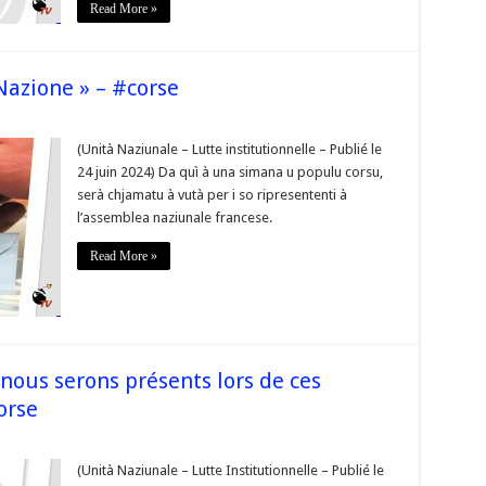
Read More »
»
e
 Nazione » – #corse
(Unità Naziunale – Lutte institutionnelle – Publié le
24 juin 2024) Da quì à una simana u populu corsu,
serà chjamatu à vutà per i so ripresententi à
l’assemblea naziunale francese.
e »
Read More »
e nous serons présents lors de ces
orse
(Unità Naziunale – Lutte Institutionnelle – Publié le