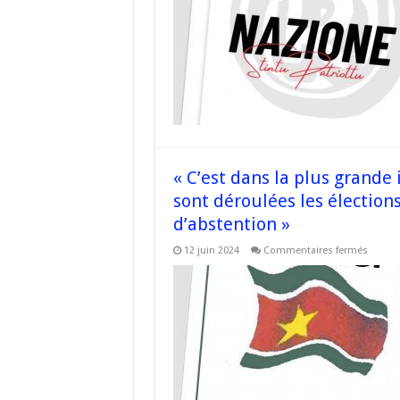
droit
fil
que
nous
serons
présen
lors
de
ces
électio
législa
–
#corse
« C’est dans la plus grand
sont déroulées les électio
d’abstention »
sur
12 juin 2024
Commentaires fermés
« C’est
dans
la
plus
grande
indiffé
des
guadel
que
se
sont
déroul