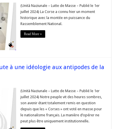
e
(Unità Naziunale – Lutte de Masse – Publié le 1er
,
juillet 2024) La Corse a connu hier un moment
historique avec la montée en puissance du
Rassemblement National.
utionnelle
Read More »
que
r »
e
oute à une idéologie aux antipodes de la
(Unità Naziunale – Lutte de Masse – Publié le 1er
juillet 2024) Notre peuple vit des heures sombres,
son avenir étant totalement remis en question
depuis que les « Corses » ont voté en masse pour
le nationalisme français. La manière d’opérer ne
gie
peut plus être uniquement institutionnelle.
odes