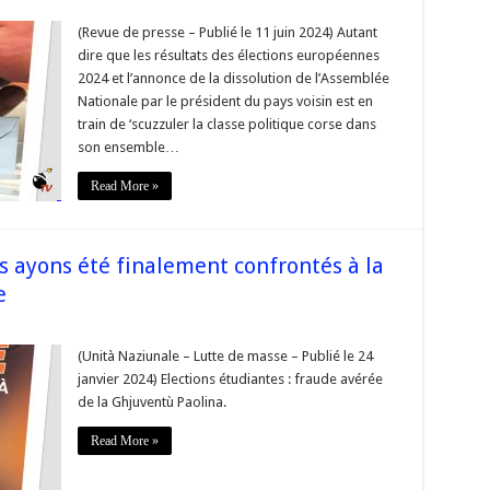
(Revue de presse – Publié le 11 juin 2024) Autant
dire que les résultats des élections européennes
ats
2024 et l’annonce de la dissolution de l’Assemblée
Nationale par le président du pays voisin est en
ns
ennes,
train de ‘scuzzuler la classe politique corse dans
ution
son ensemble…
mblée
ale
Read More »
se,
res
ns
us ayons été finalement confrontés à la
e
(Unità Naziunale – Lutte de masse – Publié le 24
ettable
janvier 2024) Elections étudiantes : fraude avérée
s
de la Ghjuventù Paolina.
ns
lement
Read More »
rontés