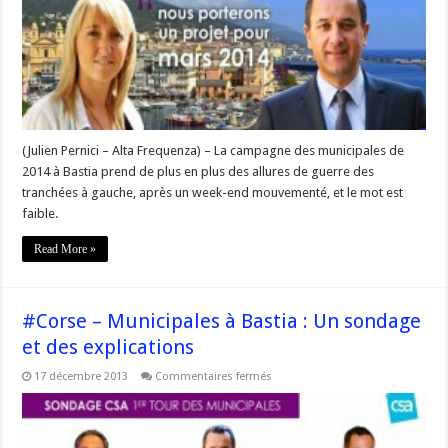
son
alliance
avec
Emmanuelle
@deGentili
(Julien Pernici – Alta Frequenza) – La campagne des municipales de
2014 à Bastia prend de plus en plus des allures de guerre des
tranchées à gauche, après un week-end mouvementé, et le mot est
faible.
Read More »
#Corse – Municipales à Bastia : Un sondage
et des explications
sur
17 décembre 2013
Commentaires fermés
#Corse
–
Municipales
à
Bastia