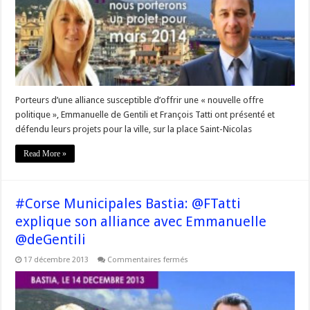
place
Saint-
Nicolas
à
Bastia
pour
le
duo
de
l’alternative
à
Porteurs d’une alliance susceptible d’offrir une « nouvelle offre
gauche »
politique », Emmanuelle de Gentili et François Tatti ont présenté et
défendu leurs projets pour la ville, sur la place Saint-Nicolas
Read More »
#Corse Municipales Bastia: @FTatti
explique son alliance avec Emmanuelle
@deGentili
sur
17 décembre 2013
Commentaires fermés
#Corse
Municipales
Bastia:
@FTatti
explique