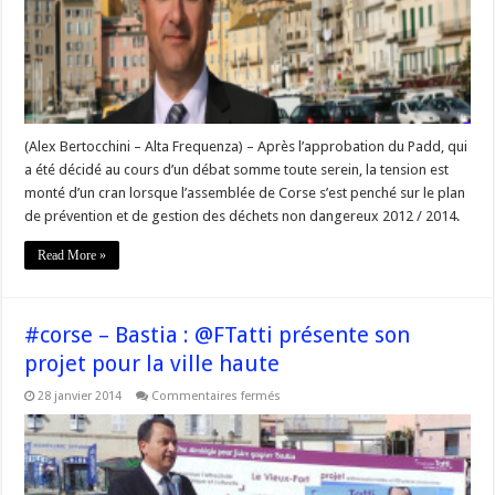
de
gestion
des
déchets
non
dangereux:
débat
quelque
peu
tendu
à
(Alex Bertocchini – Alta Frequenza) – Après l’approbation du Padd, qui
la
a été décidé au cours d’un débat somme toute serein, la tension est
CTC
monté d’un cran lorsque l’assemblée de Corse s’est penché sur le plan
de prévention et de gestion des déchets non dangereux 2012 / 2014.
Read More »
#corse – Bastia : @FTatti présente son
projet pour la ville haute
sur
28 janvier 2014
Commentaires fermés
#corse
–
Bastia
:
@FTatti
présente