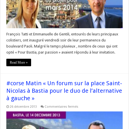
Tatti
et
Emmanuelle
de
Gentili
ouverte
François Tatti et Emmanuelle de Gentili, entourés de leurs principaux
colistiers, ont inauguré vendredi soir de leur permanence du
boulevard Paoli. Malgré le temps pluvieux , nombre de ceux qui ont
opté « Pour Bastia, par passion » avaient répondu à leur invitation.
Read More »
#corse Matin « Un forum sur la place Saint-
Nicolas à Bastia pour le duo de l’alternative
à gauche »
sur
26 décembre 2013
Commentaires fermés
#corse
Matin
« Un
forum
sur
la