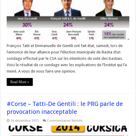
:
Un
sondage
et
des
explications
François Tatti et Emmanuelle de Gentili ont fait état, samedi, lors de
l’annonce de leur alliance pour l’élection municipale de Bastia d’un
sondage effectué par le CSA sur les intentions de vote des bastiais.
Voici le résultat de ce sondage avec les explications de l’Institut qui l’a
mené. A vous de vous faire une opinion.
Read More »
#Corse – Tatti-De Gentili : le PRG parle de
provocation inacceptable
sur
16 décembre 2013
Commentaires fermés
#Corse
–
Tatti-