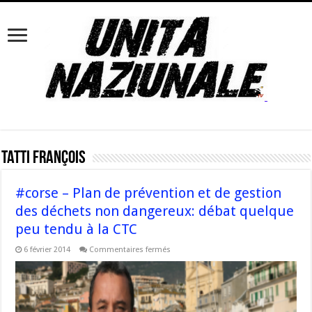
Tatti François
#corse – Plan de prévention et de gestion
des déchets non dangereux: débat quelque
peu tendu à la CTC
sur
6 février 2014
Commentaires fermés
#corse
–
Plan
de
prévention
et