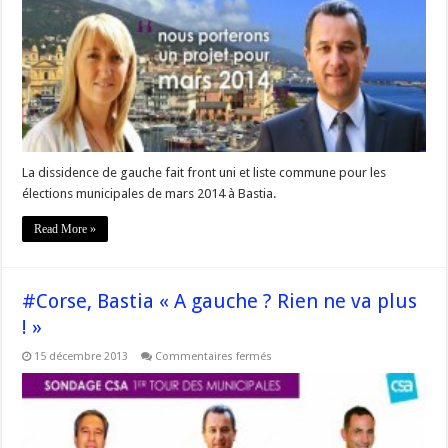
Gentili-
Tatti
:
Le
ticket
gagnant
de
la
gauche
à
Bastia
?
La dissidence de gauche fait front uni et liste commune pour les
élections municipales de mars 2014 à Bastia.
Read More »
#Corse, Bastia « A gauche ? Rien ne va plus
! »
sur
15 décembre 2013
Commentaires fermés
#Corse,
Bastia
« A
gauche
?
Rien
ne