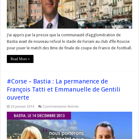
de
@FTatti
cc
@FBIsulaRossa
J’ai appris par la presse que la communauté d’agglomération de
Bastia avait de nouveau refusé le stade de Furiani au club d’île Rousse
pour jouer le match des 8me de finale de coupe de France de football.
Read More »
#Corse – Bastia : La permanence de
François Tatti et Emmanuelle de Gentili
ouverte
sur
20 janvier 2014
Commentaires fermés
#Corse
–
Bastia
:
La
permanence
de
François