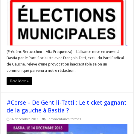
De
Gentili
:
le
PRG
parle
de
provocation
inacceptable
(Frédéric Bertocchini – Alta Frequenza) – L’alliance mise en œuvre à
Bastia par le Parti Socialiste avec François Tatti, exclu du Parti Radical
de Gauche, relève d’une provocation inacceptable selon un
communiqué parvenu à notre rédaction.
Read More »
#Corse – De Gentili-Tatti : Le ticket gagnant
de la gauche à Bastia ?
sur
16 décembre 2013
Commentaires fermés
#Corse
–
De