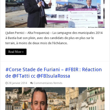
son
projet
pour
la
ville
haute
(Julien Pernici – Alta Frequenza) – La campagne des municipales 2014
à Bastia bat son plein, avec des candidats de plus en plus sur le
terrain, à moins de deux mois de l’échéance.
Read More »
#Corse Stade de Furiani – #FBIR : Réaction
de @FTatti cc @FBIsulaRossa
sur
28 janvier 2014
Commentaires fermés
#Corse
Stade
de
Furiani
–
#FBIR
:
Réaction