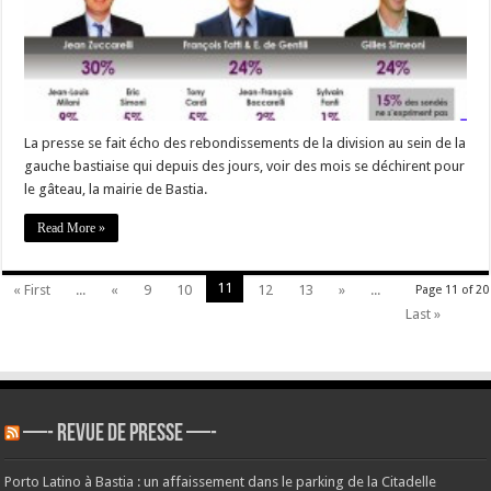
va
plus
! »
La presse se fait écho des rebondissements de la division au sein de la
gauche bastiaise qui depuis des jours, voir des mois se déchirent pour
le gâteau, la mairie de Bastia.
Read More »
11
« First
...
«
9
10
12
13
»
...
Page 11 of 20
Last »
—- REVUE DE PRESSE —-
Porto Latino à Bastia : un affaissement dans le parking de la Citadelle