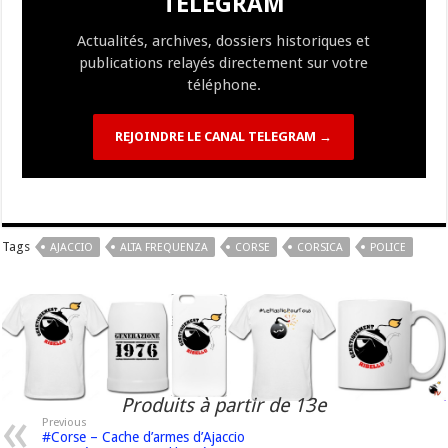
TELEGRAM
k
at
k
Actualités, archives, dossiers historiques et
publications relayés directement sur votre
téléphone.
REJOINDRE LE CANAL TELEGRAM →
Tags
AJACCIO
ALTA FREQUENZA
CORSE
CORSICA
POLICE
Produits à partir de 13e
Previous
#Corse – Cache d’armes d’Ajaccio