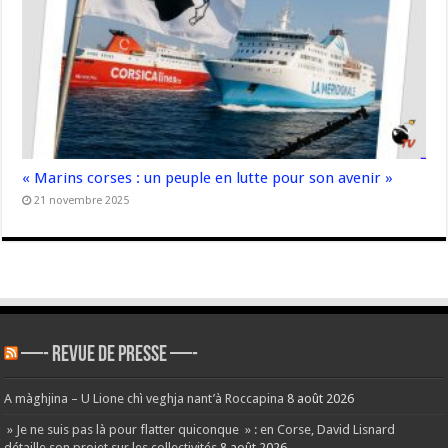
« Marins corses : un peuple en lutte pour son avenir »
21 novembre 2025
—- REVUE DE PRESSE —-
A màghjina – U Lione chì veghja nant’à Roccapina
8 août 2026
» Je ne suis pas là pour flatter quiconque » : en Corse, David Lisnard
détaille son projet sur les collectivités
8 août 2026