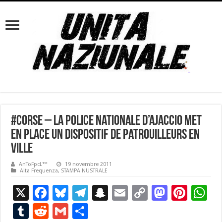
#Corse – La police nationale d’Ajaccio met
en place un dispositif de patrouilleurs en
ville
AnToFpcL™
19 novembre 2011
Alta Frequenza
,
STAMPA NUSTRALE
X
F
Bl
T
S
E
C
M
Pi
W
ac
u
el
n
m
o
as
nt
h
T
R
G
P