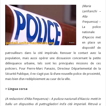
e
es
e
a
ai
p
to
er
at
u
e
m
ar
b
ky
gr
p
l
y
d
(Maria
es
s
m
d
ai
ta
Lanfranchi –
o
a
c
Li
o
t
p
bl
di
l
g
Alta
o
m
h
n
n
p
Frequenza)
–
r
t
er
La police
k
at
k
nationale
d’Ajaccio met
en place un
dispositif de
patrouilleurs dans la cité impériale. Renouer le contact avec la
population, mais aussi opérer une dissuasion concernant la petite
délinquance urbaine, tels sont les principales missions de ces
policiers. Pour Pierre-Marc Panazio, Directeur Départemental de la
Sécurité Publique, il ne s’agit pas là d’une nouvelle police de proximité,
mais bien d’un redéploiement au cœur de la ville.
> Lingua corsa
(A redazzioni d’Alta Frequenza) – A pulizza naziunali d’Aiacciu metti in
ballu un dispusitivu di pattrugliadori ind’a cità imperiali. Ritruvà u