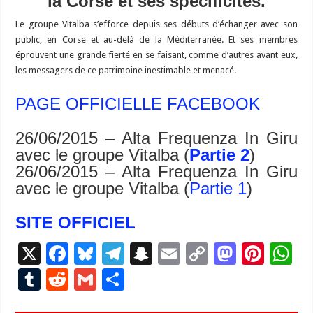
la Corse et ses spécificités.
Le groupe Vitalba s’efforce depuis ses débuts d’échanger avec son
public, en Corse et au-delà de la Méditerranée. Et ses membres
éprouvent une grande fierté en se faisant, comme d’autres avant eux,
les messagers de ce patrimoine inestimable et menacé.
PAGE OFFICIELLE FACEBOOK
26/06/2015 – Alta Frequenza In Giru
avec le groupe Vitalba (
Partie 2
)
26/06/2015 – Alta Frequenza In Giru
avec le groupe Vitalba (
Partie 1
)
SITE OFFICIEL
X
F
Bl
T
S
E
C
M
Pi
W
ac
u
el
n
m
o
as
nt
h
T
R
G
P
e
es
e
a
ai
p
to
er
at
u
e
m
ar