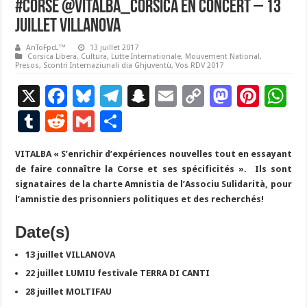
#corse @Vitalba_Corsica en concert – 13
juillet VILLANOVA
AnToFpcL™
13 juillet 2017
Corsica Libera
,
Cultura
,
Lutte Internationale
,
Mouvement National
,
Presos
,
Scontri Internaziunali dia Ghjuventù
,
Vos RDV 2017
X
F
Bl
T
S
E
C
M
Pi
W
ac
u
el
n
m
o
as
nt
h
T
R
G
P
e
es
e
a
ai
p
to
er
at
u
e
m
ar
VITALBA « S’enrichir d’expériences nouvelles tout en essayant
b
ky
gr
p
l
y
d
es
s
m
d
ai
ta
de faire connaître la Corse et ses spécificités ».
Ils sont
o
a
c
Li
o
t
p
bl
di
l
g
signataires de la charte Amnistia de l’Associu Sulidarità, pour
o
m
h
n
n
p
l’amnistie des prisonniers politiques et des recherchés!
r
t
er
k
at
k
Date(s)
13 juillet VILLANOVA
22 juillet LUMIU festivale TERRA DI CANTI
28 juillet MOLTIFAU